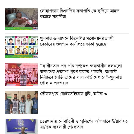
লোহাগড়ায় বিএনপির সভাপতি কে কুপিয়ে আহত
করেছে সন্ত্রাসীরা
খুলনার ৬-আসনে বিএনপির মনোনয়নপ্রত্যাশী
নেতাদের গুলশান কার্যালয়ে ডাকা হয়েছে
“স্বাধীনতার পর পাঁচ দশকেও ক্ষমতাসীন দলগুলো
জনগণের প্রত্যাশা পূরণ করতে পারেনি, আগামী
নির্বাচনে জাতি তাদের লাল কার্ড দেখাবে”–খুলনায়
গোলাম পরওয়ার
দৌলতপুরে মোটরসাইকেল চুরি, আটক-৩
তেরখাদায় নৌবাহিনী ও পুলিশের অভিযানে ই/য়াবাসহ
মা/দক ব্যবসায়ী গ্রে/ফতার