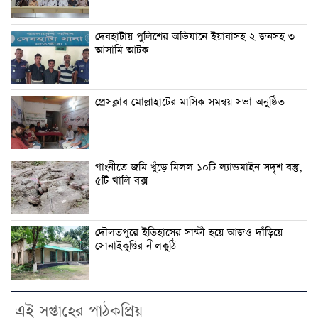
দেবহাটায় পুলিশের অভিযানে ইয়াবাসহ ২ জনসহ ৩
আসামি আটক
প্রেসক্লাব মোল্লাহাটের মাসিক সমন্বয় সভা অনুষ্ঠিত
গাংনীতে জমি খুঁড়ে মিলল ১০টি ল্যান্ডমাইন সদৃশ বস্তু,
৫টি খালি বক্স
দৌলতপুরে ইতিহাসের সাক্ষী হয়ে আজও দাঁড়িয়ে
সোনাইকুণ্ডির নীলকুঠি
এই সপ্তাহের পাঠকপ্রিয়