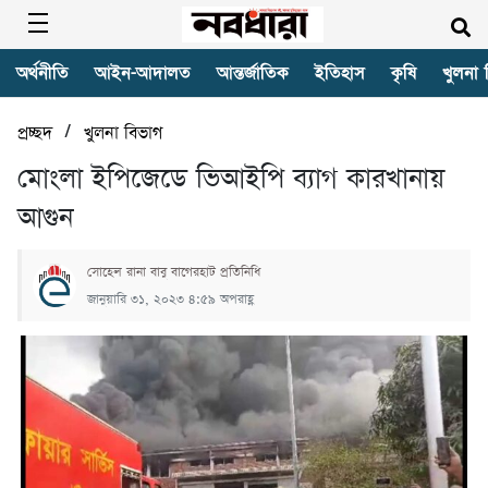
অর্থনীতি
আইন-আদালত
আন্তর্জাতিক
ইতিহাস
কৃষি
খুলনা 
/
প্রচ্ছদ
খুলনা বিভাগ
মোংলা ইপিজেডে ভিআইপি ব্যাগ কারখানায়
আগুন
সোহেল রানা বাবু বাগেরহাট প্রতিনিধি
জানুয়ারি ৩১, ২০২৩ ৪:৫৯ অপরাহ্ণ