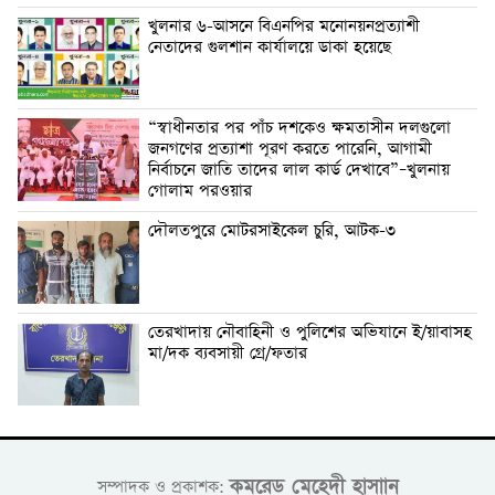
খুলনার ৬-আসনে বিএনপির মনোনয়নপ্রত্যাশী
নেতাদের গুলশান কার্যালয়ে ডাকা হয়েছে
“স্বাধীনতার পর পাঁচ দশকেও ক্ষমতাসীন দলগুলো
জনগণের প্রত্যাশা পূরণ করতে পারেনি, আগামী
নির্বাচনে জাতি তাদের লাল কার্ড দেখাবে”–খুলনায়
গোলাম পরওয়ার
দৌলতপুরে মোটরসাইকেল চুরি, আটক-৩
তেরখাদায় নৌবাহিনী ও পুলিশের অভিযানে ই/য়াবাসহ
মা/দক ব্যবসায়ী গ্রে/ফতার
কমরেড মেহেদী হাসাান
সম্পাদক ও প্রকাশক: