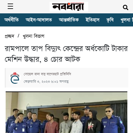
অর্থনীতি
আইন-আদালত
আন্তর্জাতিক
ইতিহাস
কৃষি
খুলনা 
/
প্রচ্ছদ
খুলনা বিভাগ
রামপালে তাপ বিদ্যুৎ কেন্দ্রের অর্ধকোটি টাকার
মেশিন উদ্ধার, ৪ চোর আটক
সোহেল রানা বাবু বাগেরহাট প্রতিনিধি
ফেব্রুয়ারি ৩, ২০২৩ ৬:০১ অপরাহ্ণ