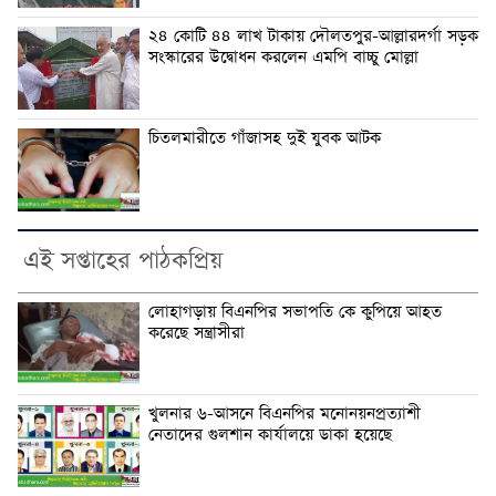
২৪ কোটি ৪৪ লাখ টাকায় দৌলতপুর-আল্লারদর্গা সড়ক
সংস্কারের উদ্বোধন করলেন এমপি বাচ্চু মোল্লা
চিতলমারীতে গাঁজাসহ দুই যুবক আটক
এই সপ্তাহের পাঠকপ্রিয়
লোহাগড়ায় বিএনপির সভাপতি কে কুপিয়ে আহত
করেছে সন্ত্রাসীরা
খুলনার ৬-আসনে বিএনপির মনোনয়নপ্রত্যাশী
নেতাদের গুলশান কার্যালয়ে ডাকা হয়েছে