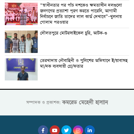
“স্বাধীনতার পর পাঁচ দশকেও ক্ষমতাসীন দলগুলো
জনগণের প্রত্যাশা পূরণ করতে পারেনি, আগামী
নির্বাচনে জাতি তাদের লাল কার্ড দেখাবে”–খুলনায়
গোলাম পরওয়ার
দৌলতপুরে মোটরসাইকেল চুরি, আটক-৩
তেরখাদায় নৌবাহিনী ও পুলিশের অভিযানে ই/য়াবাসহ
মা/দক ব্যবসায়ী গ্রে/ফতার
কমরেড মেহেদী হাসাান
সম্পাদক ও প্রকাশক: