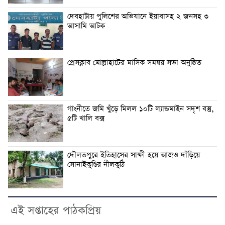
দেবহাটায় পুলিশের অভিযানে ইয়াবাসহ ২ জনসহ ৩
আসামি আটক
প্রেসক্লাব মোল্লাহাটের মাসিক সমন্বয় সভা অনুষ্ঠিত
গাংনীতে জমি খুঁড়ে মিলল ১০টি ল্যান্ডমাইন সদৃশ বস্তু,
৫টি খালি বক্স
দৌলতপুরে ইতিহাসের সাক্ষী হয়ে আজও দাঁড়িয়ে
সোনাইকুণ্ডির নীলকুঠি
এই সপ্তাহের পাঠকপ্রিয়