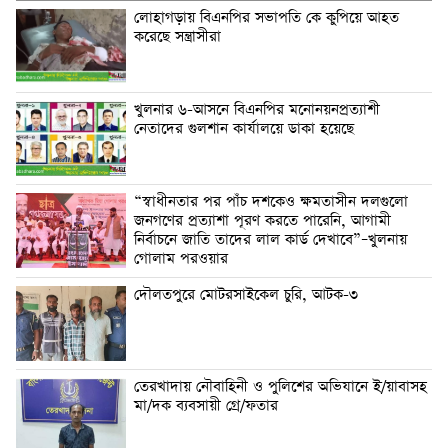
লোহাগড়ায় বিএনপির সভাপতি কে কুপিয়ে আহত
করেছে সন্ত্রাসীরা
খুলনার ৬-আসনে বিএনপির মনোনয়নপ্রত্যাশী
নেতাদের গুলশান কার্যালয়ে ডাকা হয়েছে
“স্বাধীনতার পর পাঁচ দশকেও ক্ষমতাসীন দলগুলো
জনগণের প্রত্যাশা পূরণ করতে পারেনি, আগামী
নির্বাচনে জাতি তাদের লাল কার্ড দেখাবে”–খুলনায়
গোলাম পরওয়ার
দৌলতপুরে মোটরসাইকেল চুরি, আটক-৩
তেরখাদায় নৌবাহিনী ও পুলিশের অভিযানে ই/য়াবাসহ
মা/দক ব্যবসায়ী গ্রে/ফতার