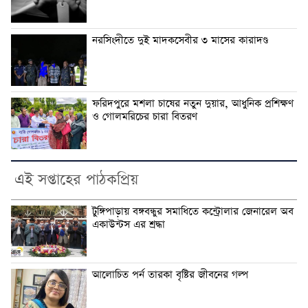
নরসিংদীতে দুই মাদকসেবীর ৩ মাসের কারাদণ্ড
ফরিদপুরে মশলা চাষের নতুন দুয়ার, আধুনিক প্রশিক্ষণ
ও গোলমরিচের চারা বিতরণ
এই সপ্তাহের পাঠকপ্রিয়
টুঙ্গিপাড়ায় বঙ্গবন্ধুর সমাধিতে কন্ট্রোলার জেনারেল অব
একাউন্টস এর শ্রদ্ধা
আলোচিত পর্ন তারকা বৃষ্টির জীবনের গল্প