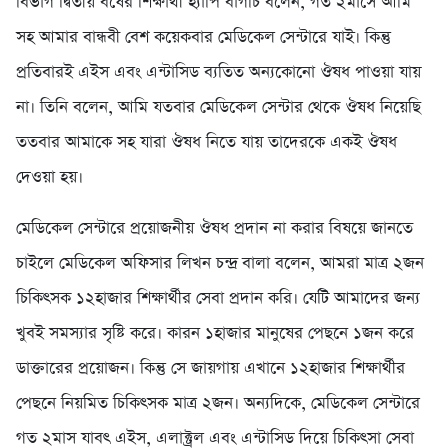
বিভাগ দ্বিতীয় বর্ষের শিক্ষার্থী হ্যাপি বাগচি বলেন, গত ২মাসে আমি
সহ আমার বান্ধবী বেশ কয়েকবার মেডিকেল সেন্টারে যাই। কিন্তু
প্রতিবারই এইস এবং এন্টাসিড ব্যতিত অন্যকোনো ঔষধ পাওয়া যায়
না। তিনি বলেন, আমি যতবার মেডিকেল সেন্টার থেকে ঔষধ নিয়েছি
ততবার আমাকে সহ যারা ঔষধ নিতে যায় তাদেরকে একই ঔষধ
দেওয়া হয়।
মেডিকেল সেন্টারে প্রয়োজনীয় ঔষধ প্রদান না করার বিষয়ে জানতে
চাইলে মেডিকেল অফিসার লিখন চন্দ্র বালা বলেন, আমরা মাত্র ২জন
চিকিৎসক ১২হাজার শিক্ষার্থীর সেবা প্রদান করি। যেটি আমাদের জন্য
খুবই সমস্যার সৃষ্টি করে। কারন ১হাজার মানুষের পেছনে ১জন করে
ডাক্তারের প্রয়োজন। কিন্তু সে জায়গায় এখানে ১২হাজার শিক্ষার্থীর
পেছনে নিয়মিত চিকিৎসক মাত্র ২জন। অন্যদিকে, মেডিকেল সেন্টারে
গত ২মাস যাবৎ এইস, এলাক্ট্রল এবং এন্টাসিড দিয়ে চিকিৎসা সেবা