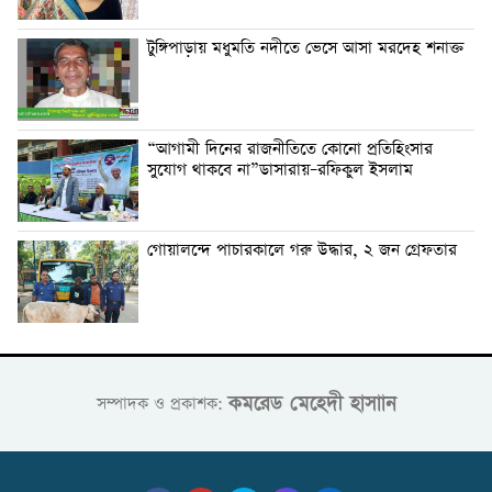
টুঙ্গিপাড়ায় মধুমতি নদীতে ভেসে আসা মরদেহ শনাক্ত
“আগামী দিনের রাজনীতিতে কোনো প্রতিহিংসার
সুযোগ থাকবে না”ডাসারায়–রফিকুল ইসলাম
গোয়ালন্দে পাচারকালে গরু উদ্ধার, ২ জন গ্রেফতার
কমরেড মেহেদী হাসাান
সম্পাদক ও প্রকাশক: