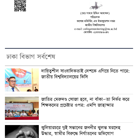
ঢাকা বিভাগ সর্বশেষ
দায়িত্বশীল সাংবাদিকতাই দেশকে এগিয়ে নিতে পারে:
জাতীয় বিশ্ববিদ্যালয়ের ভিসি
জাতির মেরুদণ্ড সোজা হবে, না বাঁকা—তা নির্ভর করে
শিক্ষকদের প্রচেষ্টার ওপর: এমপি জাহান্দার
কুলিয়ারচরে দুই সন্তানের জননীর ঝুলন্ত মরদেহ
উদ্ধার, স্বামীর বিরুদ্ধে নির্যাতনের অভিযোগ