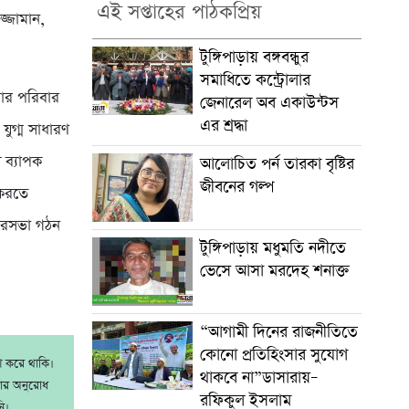
এই সপ্তাহের পাঠকপ্রিয়
জ্জামান,
টুঙ্গিপাড়ায় বঙ্গবন্ধুর
সমাধিতে কন্ট্রোলার
মার পরিবার
জেনারেল অব একাউন্টস
এর শ্রদ্ধা
ুগ্ম সাধারণ
 ব্যাপক
আলোচিত পর্ন তারকা বৃষ্টির
জীবনের গল্প
 করতে
পৌরসভা গঠন
টুঙ্গিপাড়ায় মধুমতি নদীতে
ভেসে আসা মরদেহ শনাক্ত
“আগামী দিনের রাজনীতিতে
কোনো প্রতিহিংসার সুযোগ
াশ করে থাকি।
থাকবে না”ডাসারায়–
রার অনুরোধ
রফিকুল ইসলাম
ি।