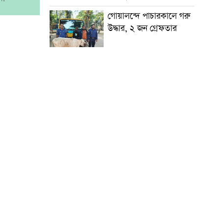
গোয়ালন্দে পাচারকালে গরু
উদ্ধার, ২ জন গ্রেফতার