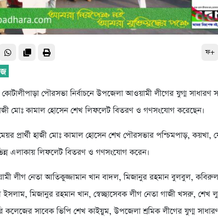
ফ+
 কোটালীপাড়া পৌরসভা নির্বাচনে উপজেলা আওয়ামী লীগের যুগ্ম সাধারণ 
াজী মোঃ কামাল হোসেন শেখ লিফলেট বিতরণ ও গণসংযোগ করেছেন।
েয়র প্রার্থী হাজী মোঃ কামাল হোসেন শেখ পৌরসভার পশ্চিমপাড়, কয়খা, 
ভিন্ন এলাকায় লিফলেট বিতরণ ও গণসংযোগ করেন।
ী লীগ নেতা আতিকুজ্জামান খান বাদল, মিজানুর রহমান বুলবুল, কবিরু
ুল ইসলাম, মিজানুর রহমান খান, স্বেচ্ছাসেবক লীগ নেতা গাজী খসরু, শেখ 
ি কলেজের সাবেক ভিপি শেখ কাইয়ুম, উপজেলা শ্রমিক লীগের যুগ্ম সাধার