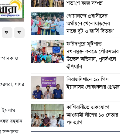
শতাংশ কাজ সম্পন্ন
গোয়ালন্দে প্রবাসীদের
অর্থায়নে খেলোয়াড়দের
মাঝে বুট ও জার্সি বিতরণ
ফ-
ফ
ফরিদপুরে ফুটপাত
দখলমুক্ত করতে পৌরসভার
সম্পাদক ও
উচ্ছেদ অভিযান, পুনর্দখলে
হুঁশিয়ারি
সিরাজদিখানে ১০ পিস
ফেরধরা, ঘাঘর
ইয়াবাসহ দোকানদার গ্রেপ্তার
কাশিয়ানীতে একযোগে
ল ইসলাম
আওয়ামী লীগের ১০ নেতার
লুৎফর রহমান
পদত্যাগ
ণ সম্পাদক