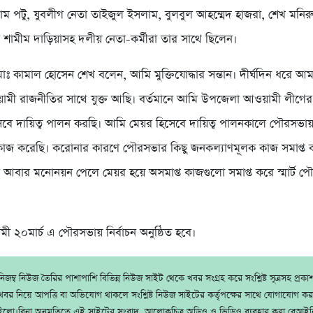
ম পটু, যুবলীগ নেতা তাইজুল ইসলাম, বুলবুল আহম্মেদ হাজরা, শেখ মনিরু
া শামীম দাড়িয়াসহ দলীয় নেতা-কর্মীরা তার সাথে ছিলেন।
োঃ কামাল হোসেন শেখ বলেন, আমি মুক্তিযোদ্ধার সন্তান। দীর্ঘদিন ধরে আ
ী রাজনীতির সাথে যুক্ত আছি। বর্তমানে আমি উপজেলা আওয়ামী লীগের য
েবে দায়িত্ব পালন করছি। আমি মেয়র হিসেবে দায়িত্ব পালনকালে পৌরসভায়
কাজ করেছি। করোনার কারণে পৌরসভার কিছু জনকল্যাণমূলক কাজ সমাপ্ত
 আবার মনোনয়ন পেলে মেয়র হয়ে অসমাপ্ত কাজগুলো সমাপ্ত করে স্মার্ট 
ামী ২০মার্চ এ পৌরসভায় নির্বাচন অনুষ্ঠিত হবে।
জম্ব নিউজ তৈরির পাশাপাশি বিভিন্ন নিউজ সাইট থেকে খবর সংগ্রহ করে সংশ্লিষ্ট সূত্রসহ প্রক
বর নিয়ে আপত্তি বা অভিযোগ থাকলে সংশ্লিষ্ট নিউজ সাইটের কর্তৃপক্ষের সাথে যোগাযোগ ক
ইলো।বিনা অনুমতিতে এই সাইটের সংবাদ, আলোকচিত্র অডিও ও ভিডিও ব্যবহার করা বেআইন