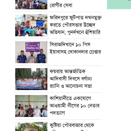
রোগীর সেবা
ফরিদপুরে ফুটপাত দখলমুক্ত
করতে পৌরসভার উচ্ছেদ
অভিযান, পুনর্দখলে হুঁশিয়ারি
সিরাজদিখানে ১০ পিস
ইয়াবাসহ দোকানদার গ্রেপ্তার
কয়রায় আন্তর্জাতিক
আদিবাসী দিবসে বর্ণাঢ্য
র‍্যালি ও আলোচনা সভা
কাশিয়ানীতে একযোগে
আওয়ামী লীগের ১০ নেতার
পদত্যাগ
কুষ্টিয়া পৌরবাজার থেকে