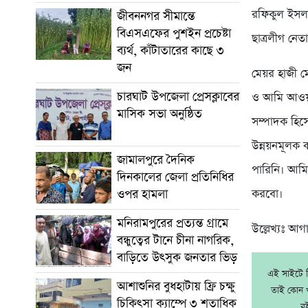
রফিকুল ইসলা
জীবননগর সীমান্তে
বিএসএফের পুশইন প্রচেষ্টা
ছাত্রলীগ নেত
ব্যর্থ, কাঁটাতারের কাছে ৩
জন
মেয়র হাজী ম
চারঘাট উপজেলা প্রেসক্লাবের
ও আমি আওয়াম
মাসিক সভা অনুষ্ঠিত
সম্পাদক হিস
উন্নয়নমূলক 
জামালপুরে দৈনিক
পারিনি। আমি
দিনকালের জেলা প্রতিনিধির
ওপর হামলা
করবো।
মনিরামপুরের প্রত্যন্ত গ্রামে
উল্লেখ্যঃ আগ
বন্ধুত্বের টানে চীনা নাগরিক,
বাড়িতে উৎসুক জনতার ভিড়
এই সাইটে নি
আশাশুনির বুধহাটায় ফ্রি চক্ষু
তাই কোন খ
চিকিৎসা ক্যাম্পে ৩ শতাধিক
র