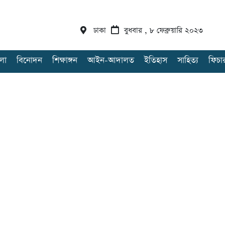
ঢাকা
বুধবার , ৮ ফেব্রুয়ারি ২০২৩
লা
বিনোদন
শিক্ষাঙ্গন
আইন-আদালত
ইতিহাস
সাহিত্য
ফিচা