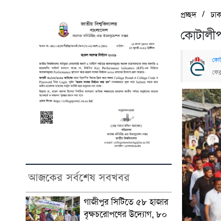
/
প্রচ্ছদ
ঢাক
কোটালীপ
কোট
ফেব
আজকের সর্বশেষ সবখবর
গাজীপুর সিটিতে ৫৮ হাজার
বৃক্ষচরোপণের উদ্যোগ, ৮০