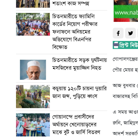
শতাংশ কাজ সম্পন্ন
চিতলমারীতে ফ্যামিলি
কার্ডের নিয়োগ পরীক্ষার
ফলাফলে অনিয়মের
অভিযোগে বিএনপির
বিক্ষোভ
গোপালগঞ্জের
চিতলমারীতে সড়ক দুর্ঘটনায়
মসজিদের মুয়াজ্জিন নিহত
পৌর মেয়র হ
আজ বুধবার ম
কচুয়ায় ১২০টি চায়না দুয়ারি
জাল জব্দ, পুড়িয়ে ধ্বংস
বাজারসহ বি
এ সময় আওয়াম
গোয়ালন্দে প্রবাসীদের
রুনি, জাহিদ
অর্থায়নে খেলোয়াড়দের
মাঝে বুট ও জার্সি বিতরণ
আদর্শ সরকার