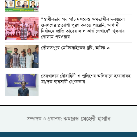
“স্বাধীনতার পর পাঁচ দশকেও ক্ষমতাসীন দলগুলো
জনগণের প্রত্যাশা পূরণ করতে পারেনি, আগামী
নির্বাচনে জাতি তাদের লাল কার্ড দেখাবে”–খুলনায়
গোলাম পরওয়ার
দৌলতপুরে মোটরসাইকেল চুরি, আটক-৩
তেরখাদায় নৌবাহিনী ও পুলিশের অভিযানে ই/য়াবাসহ
মা/দক ব্যবসায়ী গ্রে/ফতার
কমরেড মেহেদী হাসাান
সম্পাদক ও প্রকাশক: