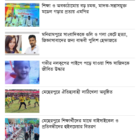
শিক্ষা ও অবকাঠামোয় বড় চমক, মাদক-সন্ত্রাসমুক্ত
মডেল গড়ার প্রত্যয় এমপির
মনিরামপুরে সাংবাদিককে গুলি ও গলা কেটে হত্যা,
জিজ্ঞাসাবাদের জন্য বান্ধবী পুলিশ হেফাজতে
গভীর নলকূপের পাইপে পড়ে যাওয়া শিশু সাজিদকে
জীবিত উদ্ধার
মেহেরপুরে ঐতিহ্যবাহী লাঠিখেলা অনুষ্ঠিত
মেহেরপুরে শিক্ষার্থীদের মাঝে বাইসাইকেল ও
প্রতিবন্ধীদের হুইলচেয়ার বিতরণ