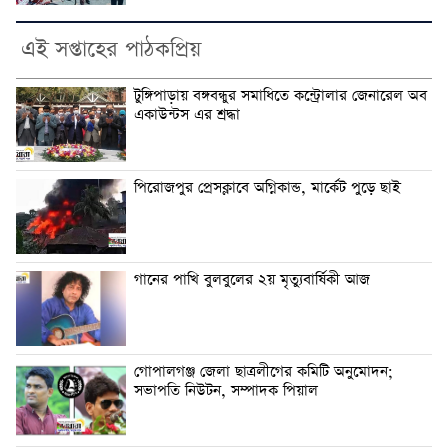
এই সপ্তাহের পাঠকপ্রিয়
টুঙ্গিপাড়ায় বঙ্গবন্ধুর সমাধিতে কন্ট্রোলার জেনারেল অব
একাউন্টস এর শ্রদ্ধা
পিরোজপুর প্রেসক্লাবে অগ্নিকান্ড, মার্কেট পুড়ে ছাই
গানের পাখি বুলবুলের ২য় মৃত্যুবার্ষিকী আজ
গোপালগঞ্জ জেলা ছাত্রলীগের কমিটি অনুমোদন;
সভাপতি নিউটন, সম্পাদক পিয়াল