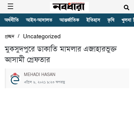
অর্থনীতি
আইন-আদালত
আন্তর্জাতিক
ইতিহাস
কৃষি
খুলনা 
/
প্রচ্ছদ
Uncategorized
মুকসুদপুরে ডাকাতি মামলার এজাহারভুক্ত
আসামী গ্রেফতার
MEHADI HASAN
এপ্রিল ৬, ২০২১ ৯:২৩ অপরাহ্ণ