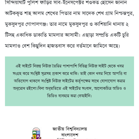
সিন্দিয়াঘাট পুলিশ ফাড়ির সাব-ইনেসপেক্টর শওকত হোসেন জানান
আটককৃত শাহ আলম শেখের পিতার নাম সাদেক শেখ গ্রাম নিশ্চন্তপুর,
মুকসুদপুর গোপালগঞ্জ। তার নামে মুকসুদপুর ও কাশিয়ানি থানায় ২
টিসহ একাধিক ডাকাতি মামলার আসামী। এছাড়া সম্প্রতি একটি চুরি
মামলাও বেশ কিছুদিন হাজতবাস করে বর্তমানে জামিনে আছে।
এই সাইটে নিজম্ব নিউজ তৈরির পাশাপাশি বিভিন্ন নিউজ সাইট থেকে খবর
সংগ্রহ করে সংশ্লিষ্ট সূত্রসহ প্রকাশ করে থাকি। তাই কোন খবর নিয়ে আপত্তি বা
অভিযোগ থাকলে সংশ্লিষ্ট নিউজ সাইটের কর্তৃপক্ষের সাথে যোগাযোগ করার
অনুরোধ রইলো।বিনা অনুমতিতে এই সাইটের সংবাদ, আলোকচিত্র অডিও ও
ভিডিও ব্যবহার করা বেআইনি।