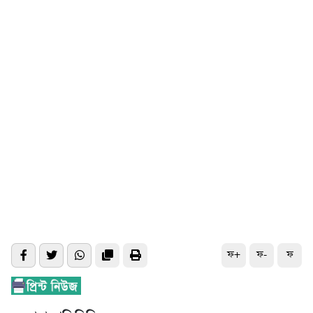
ফ+
ফ-
ফ