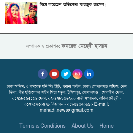
বিয়ে করেছেন অভিনেতা মারজুক রাসেল!
কমরেড মেহেদী হাসাান
সম্পাদক ও প্রকাশক:
ঢাকা অফিস: ২ কমরেড মনি সিং স্ট্রিট, পুরানা পল্টন, ঢাকা। গোপালগঞ্জ অফিস: দেশ
ভিলা, বীর মুক্তিযোদ্ধা শহীদ মিয়া সড়ক, টুঙ্গিপাড়া, গোপালগঞ্জ । মোবাইল ফোন:
০১৭১৮৫৬৫১৫৬ ফোন: ০২-৪৭৮৮৫৬২০০ বার্তা সম্পাদক: রাকিব চৌধুরী -
০১৭৭৫২৩০৪৭৮ বিজ্ঞাপন - ০১৯৫৪৩২০৯৯০ E-mail:
mehadi.news@gmail.com
Terms & Conditions
About Us
Home