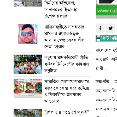
নির্মাণের অভিযোগ,
আদালতের স্থিতাবস্থা
উপেক্ষার দাবি
খালিয়াজুরীতে নাশকতার
মামলার ওয়ারেন্টভুক্ত
আসামি স্বেচ্ছাসেবক লীগ
নেতা গ্রেপ্তার
বাংলাদেশ সুপ
কচুয়ায় মাদকবিরোধী প্রীতি
আওয়ামী আইনজ
ফুটবল টুর্নামেন্টের ফাইনাল
প্রার্থী :
অনুষ্ঠিত
সামাজিক যোগাযোগমাধ্যমে
সভাপতি – ম
মন্তব্যকে কেন্দ্র করে বুটেক্সে
সহ-সভাপতি 
৪ শিক্ষার্থীকে মারধরের
সহ-সভাপতি-
অভিযোগ
সম্পাদক – ম
টুঙ্গিপাড়ায় “৩৬ শে জুলাই”