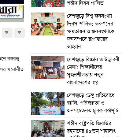
শহীদ দিবস পালিত
দেশজুড়ে বিশ্ব জনসংখ্যা
দিবস পালিত: তরুণদের
ক্ষমতায়ন ও জনসংখ্যাকে
ফ-
ফ
জনসম্পদে রূপান্তরের
আহ্বান
 বঙ্গবন্ধু
দেশজুড়ে বিজ্ঞান ও উদ্ভাবনী
মেলা: শিক্ষার্থীদের
েলের মনোনীত
সৃজনশীলতায় নতুন
বাংলাদেশের স্বপ্ন
দেশজুড়ে ডেঙ্গু প্রতিরোধে
র‌্যালি, পরিচ্ছন্নতা ও
জনসচেতনতামূলক কর্মসূচি
শহীদ রাষ্ট্রপতি জিয়াউর
রহমানের ৪৫তম শাহাদাৎ