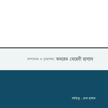
কমরেড মেহেদী হাসাান
সম্পাদক ও প্রকাশক:
সর্বস্বত্ব - দেশ হাসান