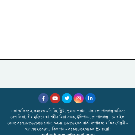
ঢাকা অফিস: ২ কমরেড মনি সিং স্ট্রিট, পুরানা পল্টন, ঢাকা। গোপালগঞ্জ অফিস:
দেশ ভিলা, বীর মুক্তিযোদ্ধা শহীদ মিয়া সড়ক, টুঙ্গিপাড়া, গোপালগঞ্জ । মোবাইল
ফোন: ০১৭১৮৫৬৫১৫৬ ফোন: ০২-৪৭৮৮৫৬২০০ বার্তা সম্পাদক: রাকিব চৌধুরী -
০১৭৭৫২৩০৪৭৮ বিজ্ঞাপন - ০১৯৫৪৩২০৯৯০ E-mail: