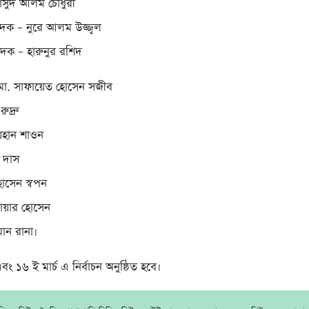
 মাসুদ আলম চৌধুরী
াদক – নুরে আলম উজ্জ্বল
াদক – হারুনুর রশিদ
 মো. সাফায়েত হোসেন সজীব
ুদ্রু
য়হান শাওন
র দাস
োসেন স্বপন
োয়ার হোসেন
মান রানা।
 ১৬ ই মার্চ এ নির্বাচন অনুষ্ঠিত হবে।