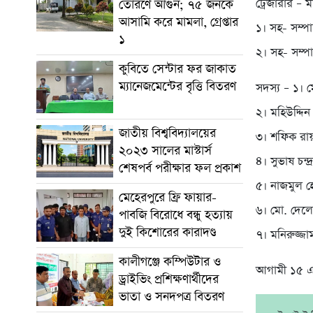
ট্রেজারার –
তোরণে আগুন; ৭৫ জনকে
আসামি করে মামলা, গ্রেপ্তার
১। সহ- সম্প
১
২। সহ- সম্প
কুবিতে সেন্টার ফর জাকাত
ম্যানেজমেন্টের বৃত্তি বিতরণ
সদস্য – ১।
২। মহিউদ্দিন র
জাতীয় বিশ্ববিদ্যালয়ের
৩। শফিক রা
২০২৩ সালের মাস্টার্স
৪। সুভাষ চন্দ্
শেষপর্ব পরীক্ষার ফল প্রকাশ
৫। নাজমুল হ
মেহেরপুরে ফ্রি ফায়ার-
৬। মো. দেল
পাবজি বিরোধে বন্ধু হত্যায়
দুই কিশোরের কারাদণ্ড
৭। মনিরুজ্জা
কালীগঞ্জে কম্পিউটার ও
আগামী ১৫ এবং
ড্রাইভিং প্রশিক্ষণার্থীদের
ভাতা ও সনদপত্র বিতরণ