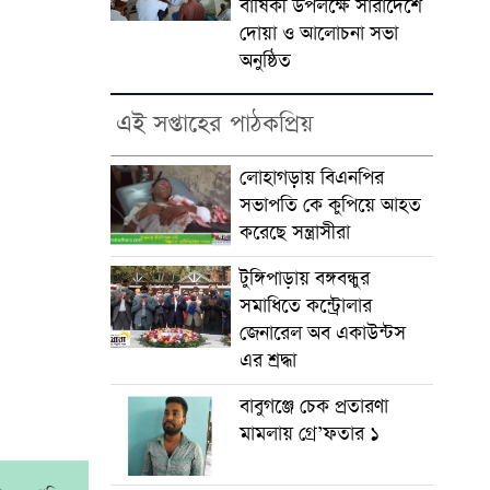
বার্ষিকী উপলক্ষে সারাদেশে
দোয়া ও আলোচনা সভা
অনুষ্ঠিত
এই সপ্তাহের পাঠকপ্রিয়
লোহাগড়ায় বিএনপির
সভাপতি কে কুপিয়ে আহত
করেছে সন্ত্রাসীরা
টুঙ্গিপাড়ায় বঙ্গবন্ধুর
সমাধিতে কন্ট্রোলার
জেনারেল অব একাউন্টস
এর শ্রদ্ধা
বাবুগঞ্জে চেক প্রতারণা
মামলায় গ্রে’ফতার ১