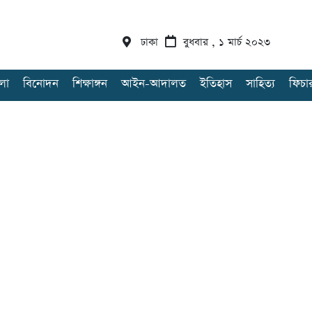
ঢাকা
বুধবার , ১ মার্চ ২০২৩
লা
বিনোদন
শিক্ষাঙ্গন
আইন-আদালত
ইতিহাস
সাহিত্য
ফিচা