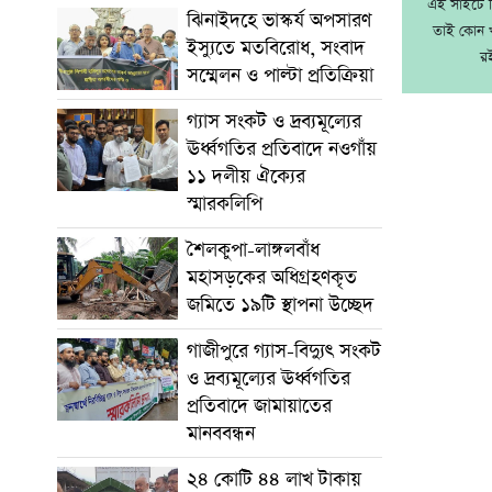
এই সাইটে নি
ঝিনাইদহে ভাস্কর্য অপসারণ
তাই কোন খ
ইস্যুতে মতবিরোধ, সংবাদ
র
সম্মেলন ও পাল্টা প্রতিক্রিয়া
গ্যাস সংকট ও দ্রব্যমূল্যের
ঊর্ধ্বগতির প্রতিবাদে নওগাঁয়
১১ দলীয় ঐক্যের
স্মারকলিপি
শৈলকুপা-লাঙ্গলবাঁধ
মহাসড়কের অধিগ্রহণকৃত
জমিতে ১৯টি স্থাপনা উচ্ছেদ
গাজীপুরে গ্যাস-বিদ্যুৎ সংকট
ও দ্রব্যমূল্যের ঊর্ধ্বগতির
প্রতিবাদে জামায়াতের
মানববন্ধন
২৪ কোটি ৪৪ লাখ টাকায়