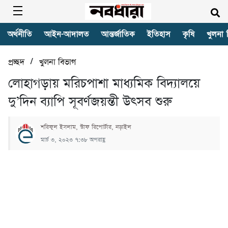
অর্থনীতি
আইন-আদালত
আন্তর্জাতিক
ইতিহাস
কৃষি
খুলনা 
/
প্রচ্ছদ
খুলনা বিভাগ
লোহাগড়ায় মরিচপাশা মাধ্যমিক বিদ্যালয়ে
দু’দিন ব্যাপি সূবর্ণজয়ন্তী উৎসব শুরু
শরিফুল ইসলাম, স্টাফ রিপোর্টার, নড়াইল
মার্চ ৩, ২০২৩ ৭:৩৮ অপরাহ্ণ