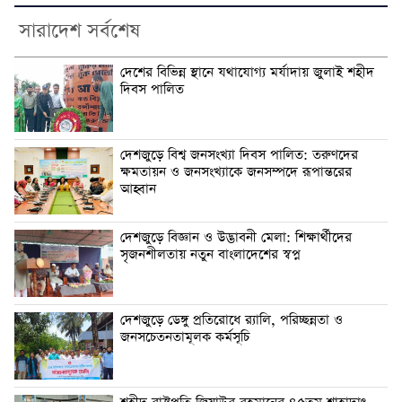
সারাদেশ সর্বশেষ
দেশের বিভিন্ন স্থানে যথাযোগ্য মর্যাদায় জুলাই শহীদ
দিবস পালিত
দেশজুড়ে বিশ্ব জনসংখ্যা দিবস পালিত: তরুণদের
ক্ষমতায়ন ও জনসংখ্যাকে জনসম্পদে রূপান্তরের
আহ্বান
দেশজুড়ে বিজ্ঞান ও উদ্ভাবনী মেলা: শিক্ষার্থীদের
সৃজনশীলতায় নতুন বাংলাদেশের স্বপ্ন
দেশজুড়ে ডেঙ্গু প্রতিরোধে র‌্যালি, পরিচ্ছন্নতা ও
জনসচেতনতামূলক কর্মসূচি