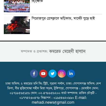
বি/ক্ষোভ
পিরোজপুর প্রেসক্লাবে অগ্নিকান্ড, মার্কেট পুড়ে ছাই
কমরেড মেহেদী হাসাান
সম্পাদক ও প্রকাশক:
ঢাকা অফিস: ২ কমরেড মনি সিং স্ট্রিট, পুরানা পল্টন, ঢাকা। গোপালগঞ্জ অফিস: দেশ
ভিলা, বীর মুক্তিযোদ্ধা শহীদ মিয়া সড়ক, টুঙ্গিপাড়া, গোপালগঞ্জ । মোবাইল ফোন:
০১৭১৮৫৬৫১৫৬ ফোন: ০২-৪৭৮৮৫৬২০০ বার্তা সম্পাদক: রাকিব চৌধুরী -
০১৭৭৫২৩০৪৭৮ বিজ্ঞাপন - ০১৯৫৪৩২০৯৯০ E-mail:
mehadi.news@gmail.com