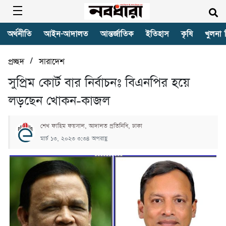
অর্থনীতি
আইন-আদালত
আন্তর্জাতিক
ইতিহাস
কৃষি
খুলনা 
/
প্রচ্ছদ
সারাদেশ
সুপ্রিম কোর্ট বার নির্বাচনঃ বিএনপির হয়ে
লড়ছেন খোকন-কাজল
শেখ ফাহিম ফয়সাল, আদালত প্রতিনিধি, ঢাকা
মার্চ ১৩, ২০২৩ ৩:৩৪ অপরাহ্ণ