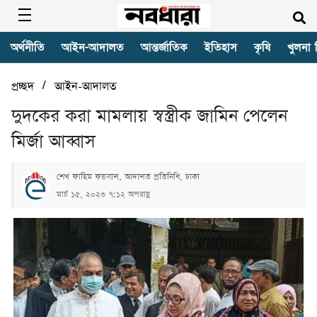
অর্থনীতি
আইন-আদালত
আন্তর্জাতিক
ইতিহাস
কৃষি
খুলনা 
/
প্রচ্ছদ
আইন-আদালত
দুদকের করা মামলায় স্বস্ত্রীক জামিন পেলেন
মির্জা আব্বাস
শেখ ফাহিম ফয়সাল, আদালত প্রতিনিধি, ঢাকা
মার্চ ১৫, ২০২৩ ৭:১২ অপরাহ্ণ