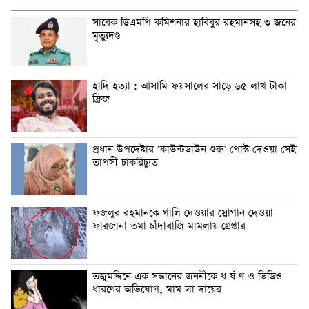
সাবেক ডিএমপি কমিশনার হাবিবুর রহমানসহ ৩ জনের
মৃত্যুদণ্ড
হাদি হত্যা : আসামি ফয়সালের সাড়ে ৬৫ লাখ টাকা
ফ্রিজ
প্রধান উপদেষ্টার ‘কাউন্টডাউন শুরু’ পোস্ট দেওয়া সেই
তাপসী চাকরিচ্যুত
ফজলুর রহমানকে গালি দেওয়ার স্লোগান দেওয়া
ফারজানা তমা চাঁদাবাজি মামলায় গ্রেপ্তার
তজুমদ্দিনে এক সন্তানের জননীকে ধ র্ষ ণ ও ভিডিও
ধারণের অভিযোগ, মাম লা দায়ের