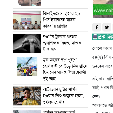
ঝিনাইদহে ৪ হাজার ২০
পিস ইয়াবাসহ মাদক
কারবারি গ্রেপ্তার
নওগাঁয় ট্রাকের ধাক্কায়
স্কুলশিক্ষক নিহত, ঘাতক
কোনো কারণ দ
ট্রাক জব্দ
৫৪(২) বিধি 
মৃত মায়ের স্বপ্ন পূরণে
হেলিকপ্টারে উড়ে নিজ গ্রামে
দুদকের সাবে
ফিরলেন মালয়েশিয়া প্রবাসী
দুই ভাই
এই ধারা বাত
মার্চ) প্রধা
অটোভ্যান চুরির সাক্ষী
হওয়ায় শিশু রাজুকে হত্যা,
দেন।
দুইজন গ্রেপ্তার
আদালতে শরীফ
পার্বত্য অঞ্চলের আর্থ-