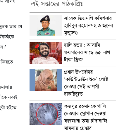
রশীদ আলম
এই সপ্তাহের পাঠকপ্রিয়
সাবেক ডিএমপি কমিশনার
হাবিবুর রহমানসহ ৩ জনের
দুদক তার যে
মৃত্যুদণ্ড
মকর্তাকে
হাদি হত্যা : আসামি
ান।’
ফয়সালের সাড়ে ৬৫ লাখ
টাকা ফ্রিজ
ে ফিরতে
প্রধান উপদেষ্টার
‘কাউন্টডাউন শুরু’ পোস্ট
দেওয়া সেই তাপসী
িমালায়
চাকরিচ্যুত
রীকে নব্বই
ফজলুর রহমানকে গালি
কুরী হইতে
দেওয়ার স্লোগান দেওয়া
ফারজানা তমা চাঁদাবাজি
মামলায় গ্রেপ্তার