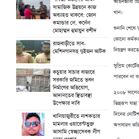
আইনজীবী মিয়
সামাজিক উন্নয়নে কাজ
খান।
অব্যাহত থাকবে: জোন
কমান্ডার লে. কর্নেল
শুনানি শেষে
মোহাম্মদ হুমায়ুন রশীদ
কোনো কর্মকর
রাজবাড়ীতে সাব-
নিয়ন্ত্রণ কর
মেশিনগানসহ দুইজন আটক
সুপ্রিম কোর
কচুয়ার সাচার বাজারে
পারবেন না ব
সরকারি জমিতে ভবন
নির্মাণের অভিযোগ,
২০০৮ সালের 
আদালতের স্থিতাবস্থা
উপেক্ষার দাবি
ভিন্নরূপ যাহ
দিনের নোটিশ
খালিয়াজুরীতে নাশকতার
মামলার ওয়ারেন্টভুক্ত
অপসারণ করি
আসামি স্বেচ্ছাসেবক লীগ