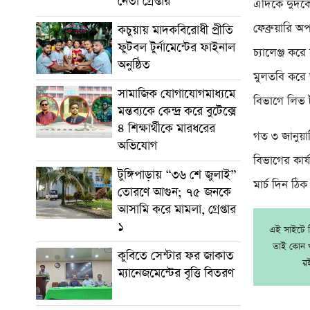
নেতা গ্রেপ্তার
এদিকে দুদক
ফেব্রুয়ারি অ
কচুয়ায় মাদকবিরোধী প্রীতি
ফুটবল টুর্নামেন্টের ফাইনাল
চ্যালেঞ্জ কর
অনুষ্ঠিত
মুলতবি করে
সামাজিক যোগাযোগমাধ্যমে
বিভাগে লিভ
মন্তব্যকে কেন্দ্র করে বুটেক্সে
৪ শিক্ষার্থীকে মারধরের
গত ৩ জানুয়া
অভিযোগ
বিভাগের কার
টুঙ্গিপাড়ায় “৩৬ শে জুলাই”
মার্চ দিন ঠ
তোরণে আগুন; ৭৫ জনকে
আসামি করে মামলা, গ্রেপ্তার
১
এই সাইটে নি
তাই কোন খ
কুবিতে সেন্টার ফর জাকাত
র
ম্যানেজমেন্টের বৃত্তি বিতরণ