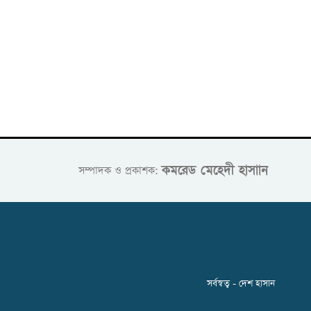
কমরেড মেহেদী হাসাান
সম্পাদক ও প্রকাশক:
সর্বস্বত্ব - দেশ হাসান