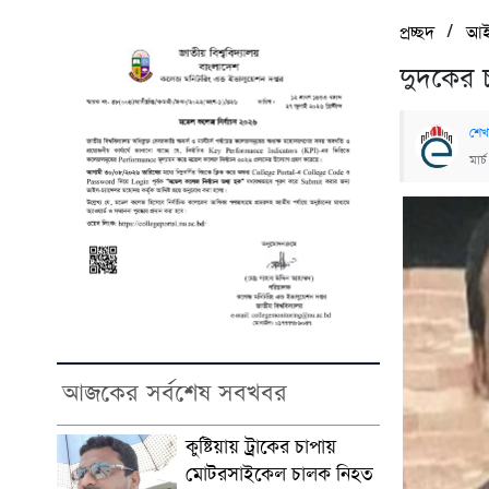
/
প্রচ্ছদ
আই
দুদকের 
শেখ
মার
আজকের সর্বশেষ সবখবর
কুষ্টিয়ায় ট্রাকের চাপায়
মোটরসাইকেল চালক নিহত