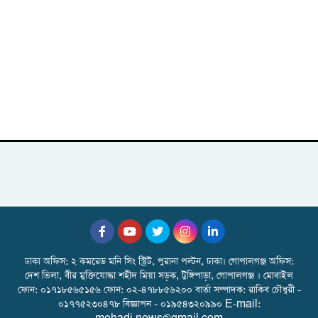
ঢাকা অফিস: ২ কমরেড মনি সিং স্ট্রিট, পুরানা পল্টন, ঢাকা। গোপালগঞ্জ অফিস:
দেশ ভিলা, বীর মুক্তিযোদ্ধা শহীদ মিয়া সড়ক, টুঙ্গিপাড়া, গোপালগঞ্জ । মোবাইল
ফোন: ০১৭১৮৫৬৫১৫৬ ফোন: ০২-৪৭৮৮৫৬২০০ বার্তা সম্পাদক: রাকিব চৌধুরী -
০১৭৭৫২৩০৪৭৮ বিজ্ঞাপন - ০১৯৫৪৩২০৯৯০ E-mail: