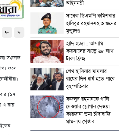
আইনমন্ত্রী
সাবেক ডিএমপি কমিশনার
হাবিবুর রহমানসহ ৩ জনের
মৃত্যুদণ্ড
ফ-
ফ
হাদি হত্যা : আসামি
ফয়সালের সাড়ে ৬৫ লাখ
 সংক্রান্ত
টাকা ফ্রিজ
িভাগ। ফলে
শেখ হাসিনার মামলার
রায়ের দিন ধার্য হতে পারে
ইনজীবীরা।
বৃহস্পতিবার
িবার (১৭
ফজলুর রহমানকে গালি
গ এ রায়
দেওয়ার স্লোগান দেওয়া
ফারজানা তমা চাঁদাবাজি
মামলায় গ্রেপ্তার
ছিলেন