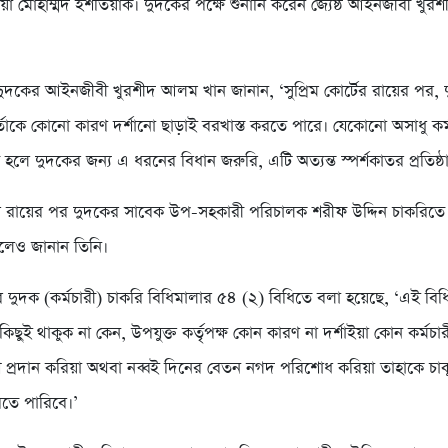
া মোহাম্মদ ইশতিয়াক। দুদকের পক্ষে শুনানি করেন জ্যেষ্ঠ আইনজীবী খু
 দুদকের আইনজীবী খুরশীদ আলম খান জানান, ‘সুপ্রিম কোর্টের রায়ের পর, 
্তাকে কোনো কারণ দর্শানো ছাড়াই বরখাস্ত করতে পারে। যেকোনো অসাধু কর্
তে হলে দুদকের জন্য এ ধরনের বিধান জরুরি, এটি অত্যন্ত স্পর্শকাতর প্রতিষ্ঠ
্টের রায়ের পর দুদকের সাবেক উপ-সহকারী পরিচালক শরীফ উদ্দিন চাকরিত
লেও জানান তিনি।
দুদক (কর্মচারী) চাকরি বিধিমালার ৫৪ (২) বিধিতে বলা হয়েছে, ‘এই বিধ
া কিছুই থাকুক না কেন, উপযুক্ত কর্তৃপক্ষ কোন কারণ না দর্শাইয়া কোন কর্মচা
 প্রদান করিয়া অথবা নব্বই দিনের বেতন নগদ পরিশোধ করিয়া তাহাকে চা
তে পারিবে।’