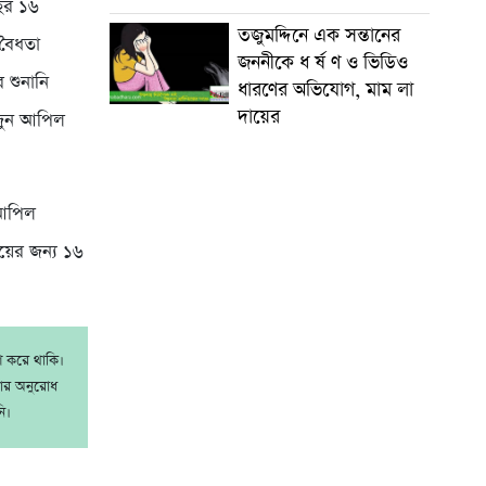
ছর ১৬
তজুমদ্দিনে এক সন্তানের
 বৈধতা
জননীকে ধ র্ষ ণ ও ভিডিও
 শুনানি
ধারণের অভিযোগ, মাম লা
দায়ের
 জুন আপিল
 আপিল
ায়ের জন্য ১৬
াশ করে থাকি।
রার অনুরোধ
ি।