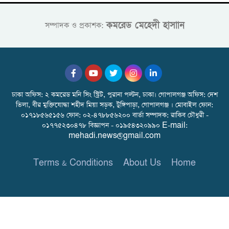
কমরেড মেহেদী হাসাান
সম্পাদক ও প্রকাশক:
ঢাকা অফিস: ২ কমরেড মনি সিং স্ট্রিট, পুরানা পল্টন, ঢাকা। গোপালগঞ্জ অফিস: দেশ
ভিলা, বীর মুক্তিযোদ্ধা শহীদ মিয়া সড়ক, টুঙ্গিপাড়া, গোপালগঞ্জ । মোবাইল ফোন:
০১৭১৮৫৬৫১৫৬ ফোন: ০২-৪৭৮৮৫৬২০০ বার্তা সম্পাদক: রাকিব চৌধুরী -
০১৭৭৫২৩০৪৭৮ বিজ্ঞাপন - ০১৯৫৪৩২০৯৯০ E-mail:
mehadi.news@gmail.com
Terms & Conditions
About Us
Home