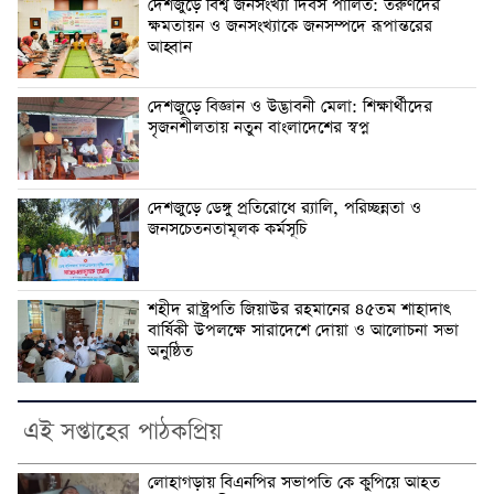
দেশজুড়ে বিশ্ব জনসংখ্যা দিবস পালিত: তরুণদের
ক্ষমতায়ন ও জনসংখ্যাকে জনসম্পদে রূপান্তরের
আহ্বান
দেশজুড়ে বিজ্ঞান ও উদ্ভাবনী মেলা: শিক্ষার্থীদের
সৃজনশীলতায় নতুন বাংলাদেশের স্বপ্ন
দেশজুড়ে ডেঙ্গু প্রতিরোধে র‌্যালি, পরিচ্ছন্নতা ও
জনসচেতনতামূলক কর্মসূচি
শহীদ রাষ্ট্রপতি জিয়াউর রহমানের ৪৫তম শাহাদাৎ
বার্ষিকী উপলক্ষে সারাদেশে দোয়া ও আলোচনা সভা
অনুষ্ঠিত
এই সপ্তাহের পাঠকপ্রিয়
লোহাগড়ায় বিএনপির সভাপতি কে কুপিয়ে আহত