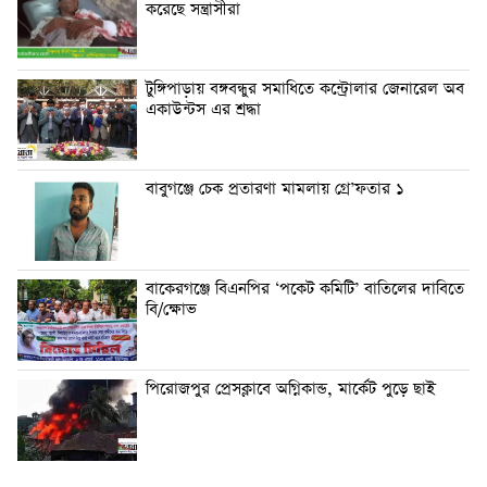
করেছে সন্ত্রাসীরা
টুঙ্গিপাড়ায় বঙ্গবন্ধুর সমাধিতে কন্ট্রোলার জেনারেল অব
একাউন্টস এর শ্রদ্ধা
বাবুগঞ্জে চেক প্রতারণা মামলায় গ্রে’ফতার ১
বাকেরগঞ্জে বিএনপির ‘পকেট কমিটি’ বাতিলের দাবিতে
বি/ক্ষোভ
পিরোজপুর প্রেসক্লাবে অগ্নিকান্ড, মার্কেট পুড়ে ছাই