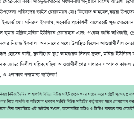
্লাব সেক্রেটারী কাজী সাইদুজ্জামানের সঞ্চালনায় অনুষ্ঠানে বিশেষ অতিথি হিস
া উপজেলা পরিষদের ভাইস চেয়ারম্যান মোঃ ফিরোজ আহমেদ,কচুয়া উপজেল
 ইনচার্জ মোঃ মনিরুল ইসলাম, সহকারি প্রকৌশলী বাগেরহাট ক্ষুদ্র সেচজো
িন্স কুমার মল্লিক,মঘিয়া ইউনিয়ন চেয়ারম্যন এ্যড: পংকজ কান্তি অধিকারী, প্রে
দকার নিয়াজ ইকবাল। অন্যন্যদের মধ্যে উপস্থিত ছিলেন আওয়ামীলীগ নেত
াদ হোসেন বালী, যুবলীগের যুগ্ম আহবায়ক দিদার সুজন, মঘিয়া ইউনিয়ন
াদক এ্যাড: দিলীপ মল্লিক,মহিলা আওয়ামীলীগের সাধারন সম্পাদক কাজল র
 ও এলাকার গন্যমান্য ব্যক্তিবর্গ।
জম্ব নিউজ তৈরির পাশাপাশি বিভিন্ন নিউজ সাইট থেকে খবর সংগ্রহ করে সংশ্লিষ্ট সূত্রসহ প্রক
বর নিয়ে আপত্তি বা অভিযোগ থাকলে সংশ্লিষ্ট নিউজ সাইটের কর্তৃপক্ষের সাথে যোগাযোগ ক
ইলো।বিনা অনুমতিতে এই সাইটের সংবাদ, আলোকচিত্র অডিও ও ভিডিও ব্যবহার করা বেআইন