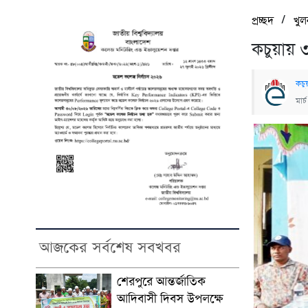
/
প্রচ্ছদ
খুল
কচুয়ায় ৩
কচু
মার
আজকের সর্বশেষ সবখবর
শেরপুরে আন্তর্জাতিক
আদিবাসী দিবস উপলক্ষে