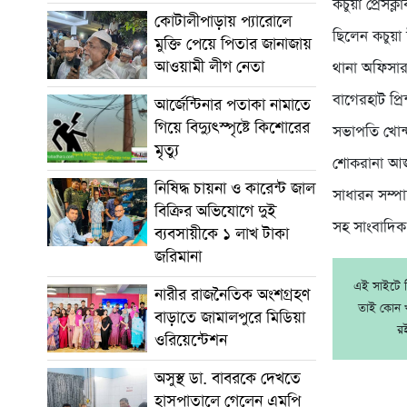
কচুয়া প্রেসক
কোটালীপাড়ায় প্যারোলে
ছিলেন কচুয়
মুক্তি পেয়ে পিতার জানাজায়
আওয়ামী লীগ নেতা
থানা অফিসার
বাগেরহাট প্র
আর্জেন্টিনার পতাকা নামাতে
গিয়ে বিদ্যুৎস্পৃষ্টে কিশোরের
সভাপতি খোন্
মৃত্যু
শোকরানা আজ
নিষিদ্ধ চায়না ও কারেন্ট জাল
সাধারন সম্প
বিক্রির অভিযোগে দুই
সহ সাংবাদিক,
ব্যবসায়ীকে ১ লাখ টাকা
জরিমানা
এই সাইটে নি
নারীর রাজনৈতিক অংশগ্রহণ
তাই কোন খ
বাড়াতে জামালপুরে মিডিয়া
র
ওরিয়েন্টেশন
অসুস্থ ডা. বাবরকে দেখতে
হাসপাতালে গেলেন এমপি