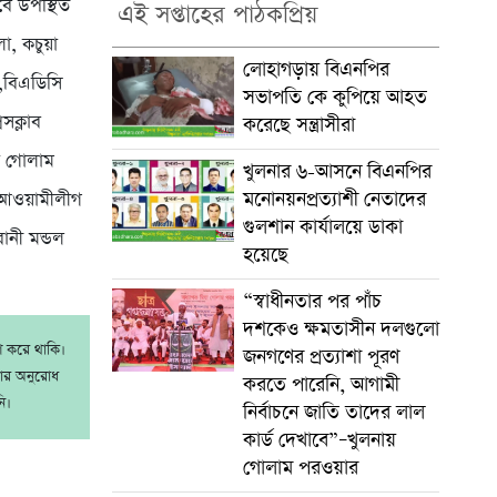
েবে উপস্থিত
এই সপ্তাহের পাঠকপ্রিয়
া, কচুয়া
লোহাগড়ায় বিএনপির
ন,বিএডিসি
সভাপতি কে কুপিয়ে আহত
সক্লাব
করেছে সন্ত্রাসীরা
া গোলাম
খুলনার ৬-আসনে বিএনপির
মনোনয়নপ্রত্যাশী নেতাদের
 আওয়ামীলীগ
গুলশান কার্যালয়ে ডাকা
ানী মন্ডল
হয়েছে
“স্বাধীনতার পর পাঁচ
দশকেও ক্ষমতাসীন দলগুলো
াশ করে থাকি।
জনগণের প্রত্যাশা পূরণ
রার অনুরোধ
করতে পারেনি, আগামী
ি।
নির্বাচনে জাতি তাদের লাল
কার্ড দেখাবে”–খুলনায়
গোলাম পরওয়ার