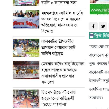
র‌্যালি ও আলোচনা সভা
মহম্মদপুরে ফ্যামিলি কার্ডের
জনবল নিয়োগে অনিয়মের
অভিযোগ, মানববন্ধন ও
বিক্ষোভ
ঝালকাঠির ভীমরুলীর
“যারা যোগায়
ভাসমান পেয়ারার হাটে
মার্কিন রাষ্ট্রদূত
বাংলাদেশ কৃ
মেঘনায় অবৈধ বালু উত্তোলন
পুনঃ খননের উ
বন্ধের দাবিতে আশুগঞ্জে
বাগেরহাট এর
এলাকাবাসীর প্রতিবাদ
উদ্বোধনী অনু
সমাবেশ
তাসমিনা খাতু
চিতলমারীতে বটতলায়
সরোয়ার।
জহরলালের ব্যতিক্রমী
‘স্বপ্নের পাঠশালা’