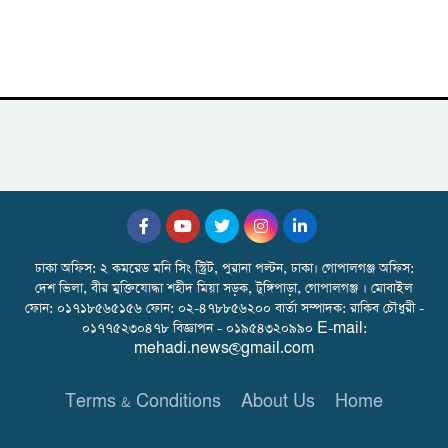
ঢাকা অফিস: ২ কমরেড মনি সিং স্ট্রিট, পুরানা পল্টন, ঢাকা। গোপালগঞ্জ অফিস:
দেশ ভিলা, বীর মুক্তিযোদ্ধা শহীদ মিয়া সড়ক, টুঙ্গিপাড়া, গোপালগঞ্জ । মোবাইল
ফোন: ০১৭১৮৫৬৫১৫৬ ফোন: ০২-৪৭৮৮৫৬২০০ বার্তা সম্পাদক: রাকিব চৌধুরী -
০১৭৭৫২৩০৪৭৮ বিজ্ঞাপন - ০১৯৫৪৩২০৯৯০ E-mail:
mehadi.news@gmail.com
Terms & Conditions
About Us
Home