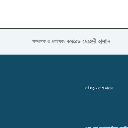
কমরেড মেহেদী হাসাান
সম্পাদক ও প্রকাশক:
সর্বস্বত্ব - দেশ হাসান