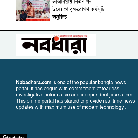
ভাণ্ডারিয়ায় বিএনপির
উদ্যোগে বৃক্ষরোপণ কর্মসূচি
অনুষ্ঠিত
Nabadhara.com
is one of the popular bangla news
portal. It has begun with commitment of fearless,
investigative, informative and independent journalism.
This online portal has started to provide real time news
updates with maximum use of modern technology .