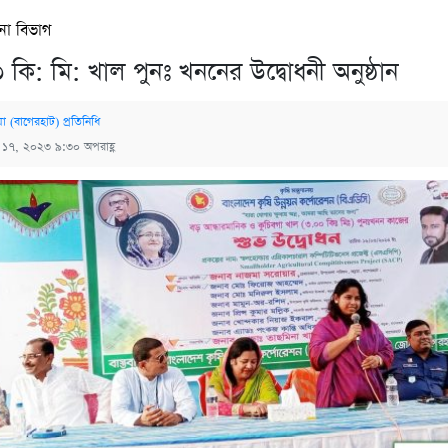
না বিভাগ
 কি: মি: খাল পুনঃ খননের উদ্বোধনী অনুষ্ঠান
য়া (বাগেরহাট) প্রতিনিধি
্চ ১৭, ২০২৩ ৯:৩০ অপরাহ্ণ