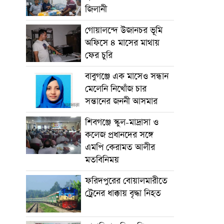
জিলানী
গোয়ালন্দে উজানচর ভূমি
অফিসে ৪ মাসের মাথায়
ফের চুরি
বাবুগঞ্জে এক মাসেও সন্ধান
মেলেনি নিখোঁজ চার
সন্তানের জননী আসমার
শিবগঞ্জে স্কুল-মাদ্রাসা ও
কলেজ প্রধানদের সঙ্গে
এমপি কেরামত আলীর
মতবিনিময়
ফরিদপুরের বোয়ালমারীতে
ট্রেনের ধাক্কায় বৃদ্ধা নিহত