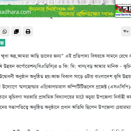
ফ+
 ক্ষুধা অন্ন,আমরা আছি তাদের জন্য” এই প্রতিপাদ্য বিষয়কে সামনে রেখে 
ষি উন্নয়ন কর্পোরেশন(বিএডিসি)র ৩ কি: মি: খাল(বড় আন্ধার মানিক – কু
দ্বোধনী অনুষ্ঠান অনুষ্ঠিত হয়।আজ বিকাল সাড়ে ৩টায় বাংলাদেশ কৃষি উন্নয়
 উদ্যোগে স্মলহোল্ডার এগ্রিকালচারাল কম্পিটিটিভনেস প্রজেক্ট (এসএসিপ
ষ্ঠানে কুচিবগা সরকারি প্রাথমিক বিদ্যালয়ের মাঠে কচুয়া উপজেলা নির্বাহী কর্
নের সভাপতিত্বে অনুষ্ঠিত অনুষ্ঠানে প্রধান অতিথি ছিলেন উপজেলা চেয়ারম্