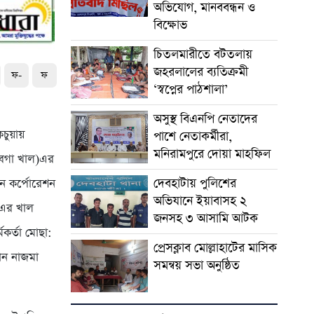
অভিযোগ, মানববন্ধন ও
বিক্ষোভ
চিতলমারীতে বটতলায়
জহরলালের ব্যতিক্রমী
ফ-
ফ
‘স্বপ্নের পাঠশালা’
অসুস্থ বিএনপি নেতাদের
কচুয়ায়
পাশে নেতাকর্মীরা,
মনিরামপুরে দোয়া মাহফিল
চিবগা খাল)এর
দেবহাটায় পুলিশের
ন কর্পোরেশন
অভিযানে ইয়াবাসহ ২
ি)এর খাল
জনসহ ৩ আসামি আটক
মকর্তা মোছা:
প্রেসক্লাব মোল্লাহাটের মাসিক
যান নাজমা
সমন্বয় সভা অনুষ্ঠিত