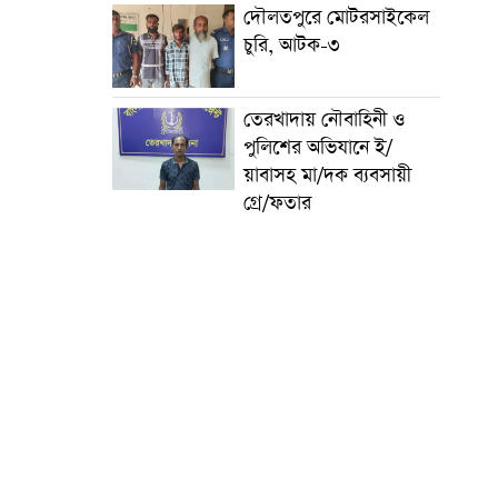
দৌলতপুরে মোটরসাইকেল
চুরি, আটক-৩
তেরখাদায় নৌবাহিনী ও
পুলিশের অভিযানে ই/
য়াবাসহ মা/দক ব্যবসায়ী
গ্রে/ফতার