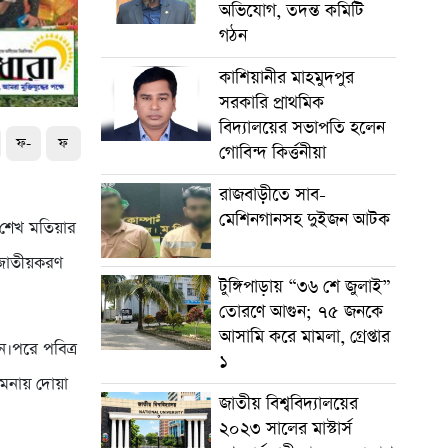
অভিযোগ, তদন্ত কমিটি
গঠন
কাশিয়ানীর মাহমুদপুর
সরকারি প্রাথমিক
বিদ্যালয়ের সভাপতি হলেন
ফ-
ফ
গোবিন্দ কির্ত্তনীয়া
রাজবাড়ীতে সাব-
মেশিনগানসহ দুইজন আটক
ি শেখ মতিয়ার
শ জাতীয়করণ
টুঙ্গিপাড়ায় “৩৬ শে জুলাই”
তোরণে আগুন; ৭৫ জনকে
আসামি করে মামলা, গ্রেপ্তার
ন।পরে পবিত্র
১
কামনায় দোয়া
জাতীয় বিশ্ববিদ্যালয়ের
২০২৩ সালের মাস্টার্স