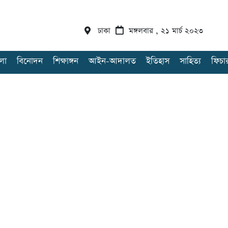
ঢাকা
মঙ্গলবার , ২১ মার্চ ২০২৩
লা
বিনোদন
শিক্ষাঙ্গন
আইন-আদালত
ইতিহাস
সাহিত্য
ফিচা