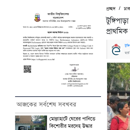
/
প্রচ্ছদ
ঢাক
টুঙ্গিপা
প্রাথমিক 
টুঙ্
মার
আজকের সর্বশেষ সবখবর
মোল্লাহাটে ঘেরের পানিতে
কিশোরীর মরদেহ উদ্ধার