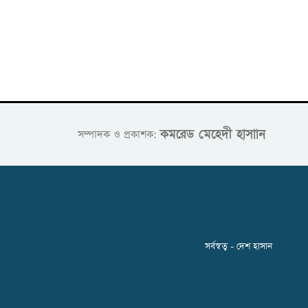
কমরেড মেহেদী হাসাান
সম্পাদক ও প্রকাশক:
সর্বস্বত্ব - দেশ হাসান