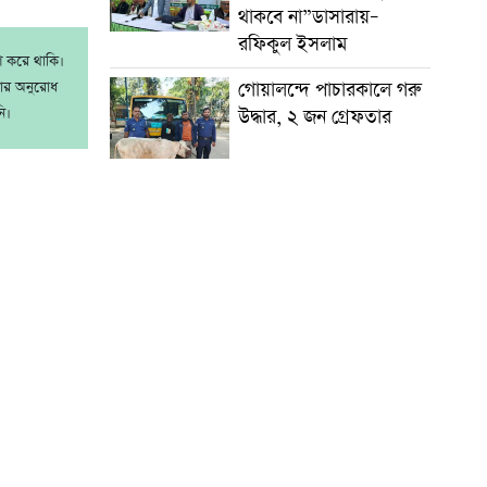
থাকবে না”ডাসারায়–
রফিকুল ইসলাম
াশ করে থাকি।
গোয়ালন্দে পাচারকালে গরু
রার অনুরোধ
ি।
উদ্ধার, ২ জন গ্রেফতার