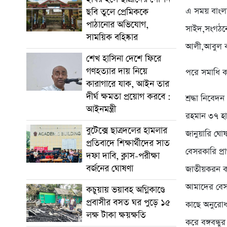
এ সময় বাংলা
ছবি তুলে প্রেমিককে
পাঠানোর অভিযোগ,
সাইদ,সংগঠন
সাময়িক বহিষ্কার
আলী,আবুল বাশ
শেখ হাসিনা দেশে ফিরে
গণহত্যার দায় নিয়ে
পরে সমাধি ক
কারাগারে যাক, আইন তার
দীর্ঘ ক্ষমতা প্রয়োগ করবে :
শ্রদ্ধা নিবে
আইনমন্ত্রী
রহমান ৩৭ হাজ
বুটেক্সে ছাত্রদলের হামলার
জানুয়ারি ঘো
প্রতিবাদে শিক্ষার্থীদের সাত
বেসরকারি প্
দফা দাবি, ক্লাস-পরীক্ষা
বর্জনের ঘোষণা
জাতীয়করন কর
আমাদের বেসর
কচুয়ায় ভয়াবহ অগ্নিকাণ্ডে
প্রবাসীর বসত ঘর পুড়ে ১৫
কাছে অনুরোধ
লক্ষ টাকা ক্ষয়ক্ষতি
করে বঙ্গবন্ধ