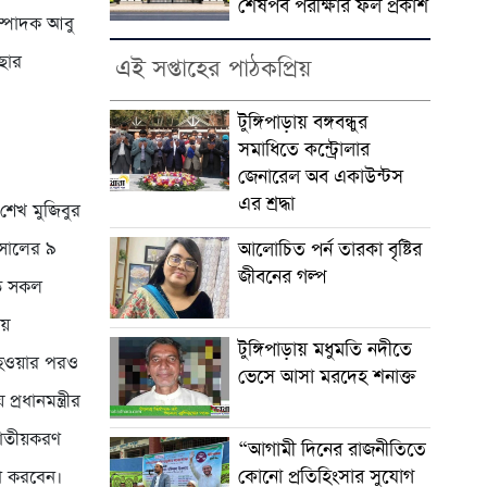
শেষপর্ব পরীক্ষার ফল প্রকাশ
ম্পাদক আবু
ছার
এই সপ্তাহের পাঠকপ্রিয়
টুঙ্গিপাড়ায় বঙ্গবন্ধুর
সমাধিতে কন্ট্রোলার
জেনারেল অব একাউন্টস
এর শ্রদ্ধা
 শেখ মুজিবুর
আলোচিত পর্ন তারকা বৃষ্টির
 সালের ৯
জীবনের গল্প
ৃত সকল
লয়
টুঙ্গিপাড়ায় মধুমতি নদীতে
 হওয়ার পরও
ভেসে আসা মরদেহ শনাক্ত
ধানমন্ত্রীর
জাতীয়করণ
“আগামী দিনের রাজনীতিতে
কোনো প্রতিহিংসার সুযোগ
থা করবেন।