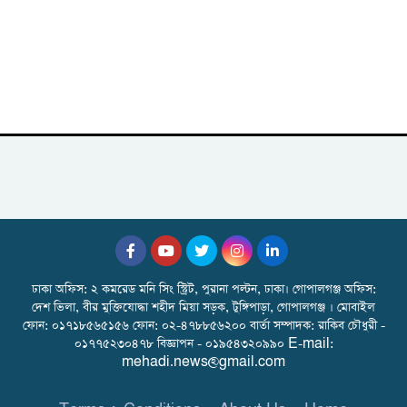
ঢাকা অফিস: ২ কমরেড মনি সিং স্ট্রিট, পুরানা পল্টন, ঢাকা। গোপালগঞ্জ অফিস:
দেশ ভিলা, বীর মুক্তিযোদ্ধা শহীদ মিয়া সড়ক, টুঙ্গিপাড়া, গোপালগঞ্জ । মোবাইল
ফোন: ০১৭১৮৫৬৫১৫৬ ফোন: ০২-৪৭৮৮৫৬২০০ বার্তা সম্পাদক: রাকিব চৌধুরী -
০১৭৭৫২৩০৪৭৮ বিজ্ঞাপন - ০১৯৫৪৩২০৯৯০ E-mail:
mehadi.news@gmail.com