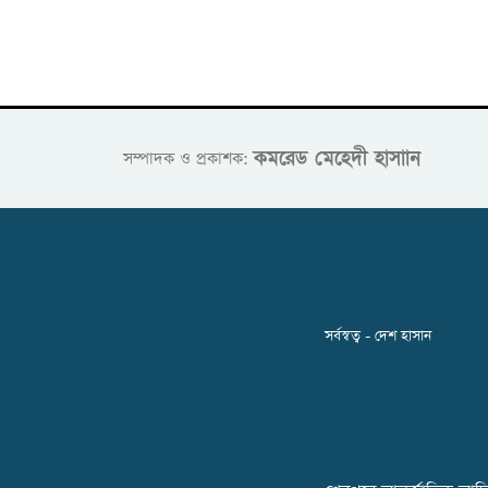
কমরেড মেহেদী হাসাান
সম্পাদক ও প্রকাশক:
সর্বস্বত্ব - দেশ হাসান