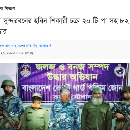
না বিভাগ
 সুন্দরবনের হরিন শিকারী চক্র ২০ টি পা সহ ৮২
ধার
েল রানা বাবু, জেলা প্রতিনিধি, বাগেরহাট
্চ ২৩, ২০২৩ ৬:৪৫ অপরাহ্ণ