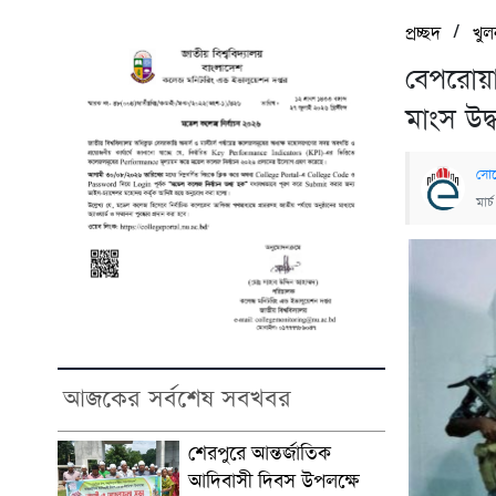
/
প্রচ্ছদ
খুল
বেপরোয়া
মাংস উদ্
সোহ
মার
আজকের সর্বশেষ সবখবর
শেরপুরে আন্তর্জাতিক
আদিবাসী দিবস উপলক্ষে