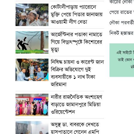
কাঠের নৌকা জ
কোটালীপাড়ায় প্যারোলে
পেয়ে রাতের 
মুক্তি পেয়ে পিতার জানাজায়
আওয়ামী লীগ নেতা
নৌকা পরবর্তী
নিকট হস্তান্
আর্জেন্টিনার পতাকা নামাতে
গিয়ে বিদ্যুৎস্পৃষ্টে কিশোরের
মৃত্যু
এই সাইটে নি
তাই কোন খ
নিষিদ্ধ চায়না ও কারেন্ট জাল
র
বিক্রির অভিযোগে দুই
ব্যবসায়ীকে ১ লাখ টাকা
জরিমানা
নারীর রাজনৈতিক অংশগ্রহণ
বাড়াতে জামালপুরে মিডিয়া
ওরিয়েন্টেশন
অসুস্থ ডা. বাবরকে দেখতে
হাসপাতালে গেলেন এমপি