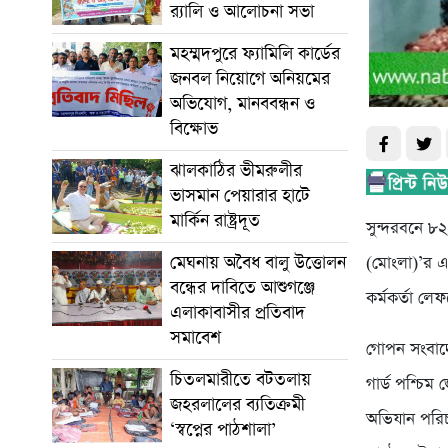
র‌্যালি ও আলোচনা সভা
মহম্মদপুরে ফ্যামিলি কার্ডের
জনবল নিয়োগে অনিয়মের
অভিযোগ, মানববন্ধন ও
বিক্ষোভ
ঝালকাঠির ভীমরুলীর
ভাসমান পেয়ারার হাটে
মার্কিন রাষ্ট্রদূত
সুন্দরবনে ৮২
মেঘনায় অবৈধ বালু উত্তোলন
(মোংলা)’র এক
বন্ধের দাবিতে আশুগঞ্জে
কর্মকর্তা লেফ
এলাকাবাসীর প্রতিবাদ
সমাবেশ
গোপন সংবাদে
চিতলমারীতে বটতলায়
গার্ড পশ্চিম
জহরলালের ব্যতিক্রমী
অভিযান পরিচ
‘স্বপ্নের পাঠশালা’