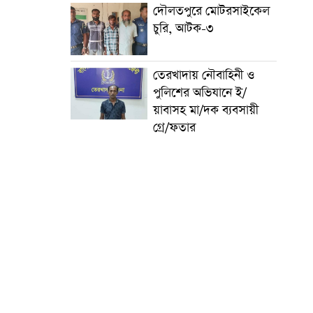
দৌলতপুরে মোটরসাইকেল
চুরি, আটক-৩
তেরখাদায় নৌবাহিনী ও
পুলিশের অভিযানে ই/
য়াবাসহ মা/দক ব্যবসায়ী
গ্রে/ফতার