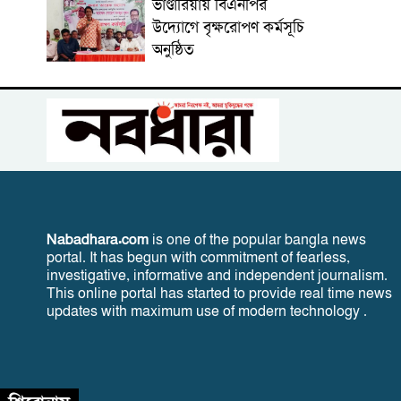
ভাণ্ডারিয়ায় বিএনপির
উদ্যোগে বৃক্ষরোপণ কর্মসূচি
অনুষ্ঠিত
Nabadhara.com
is one of the popular bangla news
portal. It has begun with commitment of fearless,
investigative, informative and independent journalism.
This online portal has started to provide real time news
updates with maximum use of modern technology .