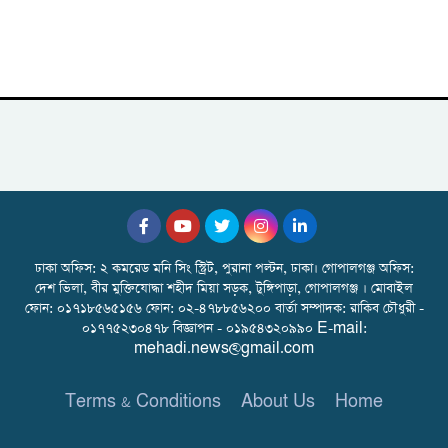
ঢাকা অফিস: ২ কমরেড মনি সিং স্ট্রিট, পুরানা পল্টন, ঢাকা। গোপালগঞ্জ অফিস:
দেশ ভিলা, বীর মুক্তিযোদ্ধা শহীদ মিয়া সড়ক, টুঙ্গিপাড়া, গোপালগঞ্জ । মোবাইল
ফোন: ০১৭১৮৫৬৫১৫৬ ফোন: ০২-৪৭৮৮৫৬২০০ বার্তা সম্পাদক: রাকিব চৌধুরী -
০১৭৭৫২৩০৪৭৮ বিজ্ঞাপন - ০১৯৫৪৩২০৯৯০ E-mail:
mehadi.news@gmail.com
Terms & Conditions
About Us
Home