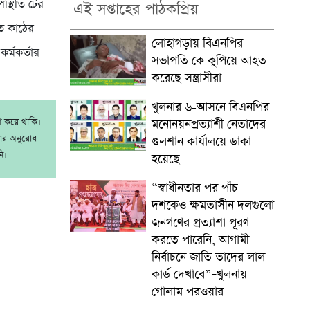
স্থিতি টের
এই সপ্তাহের পাঠকপ্রিয়
ৃত কাঠের
লোহাগড়ায় বিএনপির
কর্মকর্তার
সভাপতি কে কুপিয়ে আহত
করেছে সন্ত্রাসীরা
খুলনার ৬-আসনে বিএনপির
াশ করে থাকি।
মনোনয়নপ্রত্যাশী নেতাদের
রার অনুরোধ
গুলশান কার্যালয়ে ডাকা
ি।
হয়েছে
“স্বাধীনতার পর পাঁচ
দশকেও ক্ষমতাসীন দলগুলো
জনগণের প্রত্যাশা পূরণ
করতে পারেনি, আগামী
নির্বাচনে জাতি তাদের লাল
কার্ড দেখাবে”–খুলনায়
গোলাম পরওয়ার