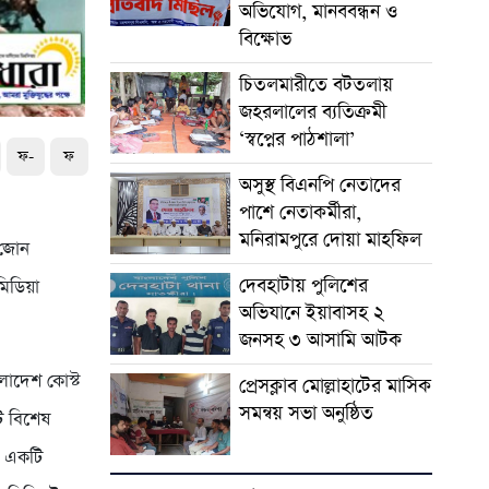
অভিযোগ, মানববন্ধন ও
বিক্ষোভ
চিতলমারীতে বটতলায়
জহরলালের ব্যতিক্রমী
‘স্বপ্নের পাঠশালা’
ফ-
ফ
অসুস্থ বিএনপি নেতাদের
পাশে নেতাকর্মীরা,
মনিরামপুরে দোয়া মাহফিল
ম জোন
দেবহাটায় পুলিশের
মিডিয়া
অভিযানে ইয়াবাসহ ২
জনসহ ৩ আসামি আটক
লাদেশ কোস্ট
প্রেসক্লাব মোল্লাহাটের মাসিক
সমন্বয় সভা অনুষ্ঠিত
ি বিশেষ
ও একটি