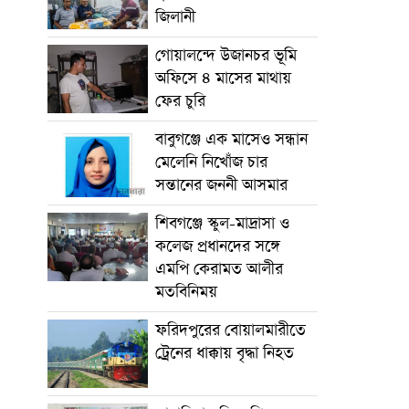
জিলানী
গোয়ালন্দে উজানচর ভূমি
অফিসে ৪ মাসের মাথায়
ফের চুরি
বাবুগঞ্জে এক মাসেও সন্ধান
মেলেনি নিখোঁজ চার
সন্তানের জননী আসমার
শিবগঞ্জে স্কুল-মাদ্রাসা ও
কলেজ প্রধানদের সঙ্গে
এমপি কেরামত আলীর
মতবিনিময়
ফরিদপুরের বোয়ালমারীতে
ট্রেনের ধাক্কায় বৃদ্ধা নিহত