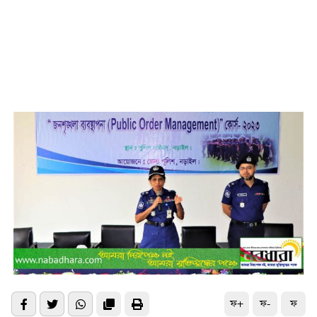
ফ+
ফ-
ফ