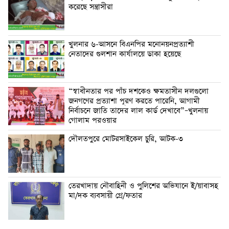
করেছে সন্ত্রাসীরা
খুলনার ৬-আসনে বিএনপির মনোনয়নপ্রত্যাশী
নেতাদের গুলশান কার্যালয়ে ডাকা হয়েছে
“স্বাধীনতার পর পাঁচ দশকেও ক্ষমতাসীন দলগুলো
জনগণের প্রত্যাশা পূরণ করতে পারেনি, আগামী
নির্বাচনে জাতি তাদের লাল কার্ড দেখাবে”–খুলনায়
গোলাম পরওয়ার
দৌলতপুরে মোটরসাইকেল চুরি, আটক-৩
তেরখাদায় নৌবাহিনী ও পুলিশের অভিযানে ই/য়াবাসহ
মা/দক ব্যবসায়ী গ্রে/ফতার