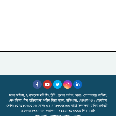
ঢাকা অফিস: ২ কমরেড মনি সিং স্ট্রিট, পুরানা পল্টন, ঢাকা। গোপালগঞ্জ অফিস:
দেশ ভিলা, বীর মুক্তিযোদ্ধা শহীদ মিয়া সড়ক, টুঙ্গিপাড়া, গোপালগঞ্জ । মোবাইল
ফোন: ০১৭১৮৫৬৫১৫৬ ফোন: ০২-৪৭৮৮৫৬২০০ বার্তা সম্পাদক: রাকিব চৌধুরী -
০১৭৭৫২৩০৪৭৮ বিজ্ঞাপন - ০১৯৫৪৩২০৯৯০ E-mail: