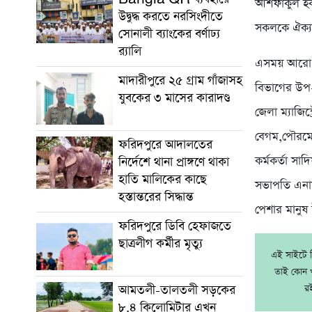
আশফাকুল হক 
উদ্বুদ্ধ করতে নরসিংদীতে
সকলকে ঐক্য
সোনালী ব্যাংকের বর্ণাঢ্য
র‌্যালি
এসময় আরো বক
মাদারীপুরে ২৫ গ্রাম গাঁজাসহ
বিভাগের উপ-
যুবকের ৩ মাসের কারাদণ্ড
জেলা ম্যাজিস
বেগম,পৌরমেয়
ফরিদপুরে আদালতের
কর্মকর্তা সা
নির্দেশে থানা প্রাঙ্গণে থাকা
হাতি মালিকের কাছে
সভাপতি এনামু
হস্তান্তরের সিদ্ধান্ত
পেশার মানুষ
ফরিদপুরে ডিবি হেফাজতে
ছাত্রলীগ কর্মীর মৃত্যু
এই সাইটে নি
তাই কোন খ
আমতলী-তালতলী সড়কের
র
৮.৪ কিলোমিটার এখন