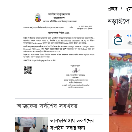
/
প্রচ্ছদ
খুল
নড়াইলে ব
শরি
এপ্
আজকের সর্বশেষ সবখবর
আলফাডাঙ্গায় তরুণদের
সংগঠন ‘সবার জন্য