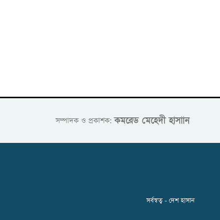
কমরেড মেহেদী হাসাান
সম্পাদক ও প্রকাশক:
সর্বস্বত্ব - দেশ হাসান