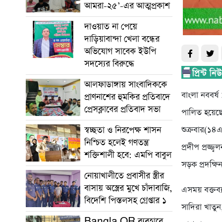
আমরা-২৫’-এর আত্মপ্রকাশ
দাওয়াত না পেয়ে
দাড়িয়াবান্দা খেলা বন্ধের
অভিযোগ সাবেক ইউপি
সদস্যের বিরুদ্ধে
আলফাডাঙ্গায় সাংবাদিককে
বাংলা নববর্ষ
প্রাণনাশের হুমকির প্রতিবাদে
প্রেসক্লাবের প্রতিবাদ সভা
পালিত হয়েছে
স্বচ্ছতা ও নিরপেক্ষ শাসন
শুক্রবার(১৪এ
নিশ্চিত হলেই গণতন্ত্র
প্রদীপ প্রজ্জ্
শক্তিশালী হবে: এমপি বাবুল
সড়ক প্রদক্ষ
নোয়াখালীতে প্রবাসীর স্ত্রীর
বাসায় অস্ত্রের মুখে চাঁদাবাজি,
এসময় বক্তব্
বিদেশি পিস্তলসহ গ্রেপ্তার ১
সাদিরা খাতুন
Bangla QR ব্যবহারে