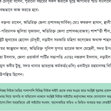
চৌধূরী বলেন, পুরানো বছরের সকল জরাকে মুছে আগামীর স্মার্ট বাংলা
বদ্ধভাবে কাজ করতে হবে।
্তব্য রাখেন, অতিরিক্ত জেলা প্রশাসক(সার্বিক) মোঃ ফকরুল হাসান, স্থা
পরিচালক জুলিয়া সুকায়না, অতিরিক্ত জেলা প্রশাসক(রাজস্ব) শাশ^তী শীল,
্ট্রেট জুবায়ের হোসেন চৌধূরী, নড়াইল সরকারি মহিলা কলেজের অধ্যক্ষ শাহা
র আঞ্জুমান আরা, অতিরিক্ত পুলিশ সুপার তারেক আল মেহেদী, সদর উপজে
দিয়া ইসলাম, জেলা ওয়ার্কার্স পার্টির সভাপতি এ্যাডঃ নজরুল ইসলাম, নড়াইল প
ল কবীর টুকু, সদর থানার ভারপ্রাপ্ত কর্মকর্তা(ওসি) ওবাইদুর রহমানসহ বিভিন
 উপস্থিত ছিলেন।
জম্ব নিউজ তৈরির পাশাপাশি বিভিন্ন নিউজ সাইট থেকে খবর সংগ্রহ করে সংশ্লিষ্ট সূত্রসহ প্রক
বর নিয়ে আপত্তি বা অভিযোগ থাকলে সংশ্লিষ্ট নিউজ সাইটের কর্তৃপক্ষের সাথে যোগাযোগ ক
ইলো।বিনা অনুমতিতে এই সাইটের সংবাদ, আলোকচিত্র অডিও ও ভিডিও ব্যবহার করা বেআইন