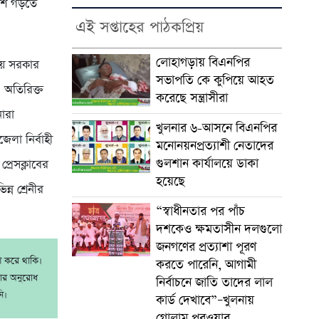
দেশ গড়তে
এই সপ্তাহের পাঠকপ্রিয়
লোহাগড়ায় বিএনপির
নীয় সরকার
সভাপতি কে কুপিয়ে আহত
 অতিরিক্ত
করেছে সন্ত্রাসীরা
নারা
খুলনার ৬-আসনে বিএনপির
লা নির্বাহী
মনোনয়নপ্রত্যাশী নেতাদের
গুলশান কার্যালয়ে ডাকা
্রেসক্লাবের
হয়েছে
্ন শ্রেনীর
“স্বাধীনতার পর পাঁচ
দশকেও ক্ষমতাসীন দলগুলো
জনগণের প্রত্যাশা পূরণ
াশ করে থাকি।
করতে পারেনি, আগামী
রার অনুরোধ
নির্বাচনে জাতি তাদের লাল
ি।
কার্ড দেখাবে”–খুলনায়
গোলাম পরওয়ার