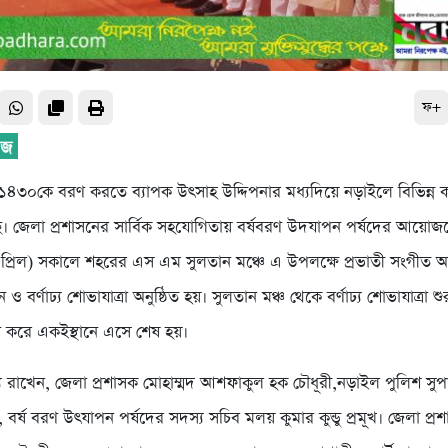
ফ+
 ১৪৩০কে বরণ করতে ব্যাপক উৎসাহ উদ্দিপনার মধ্যদিয়ে নড়াইলে বিভিন্ন কর
। জেলা প্রশাসনের সার্বিক সহযোগিতায় বর্ষবরণ উদযাপন পর্ষদের আয়োজ
প্রিল) সকালে শহরের এস এম সুলতান মঞ্চে এ উপলক্ষে প্রভাতী সংগীত অনুষ
বলন ও বর্ণাঢ্য শোভাযাত্রা অনুষ্ঠিত হয়। সুলতান মঞ্চ থেকে বর্ণাঢ্য শোভাযাত্রা শু
িন করে একইস্থানে এসে শেষ হয়।
য রাখেন, জেলা প্রশাসক মোহাম্মদ আশফাকুল হক চৌধূরী,নড়াইল পুলিশ সু
, বর্ষ বরণ উৎযাপন পর্ষদের সদস্য সচিব মলয় কুমার কুন্ডু প্রমূখ। জেলা প্র