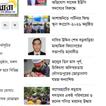
অভিযোগ সাবেক ইউপি
সদস্যের বিরুদ্ধে
আশাশুনিতে পার্টনার ফিল্ড
স্কুল কংগ্রেস-২০২৬ অনুষ্ঠিত
ফ-
ফ
নাসির উদ্দিন শেখ বড়বাড়িয়া
্মসূচির
মাধ্যমিক বিদ্যালয়ের
সভাপতি মনোনীত
নে
জন্মের তিন মাস পূর্ণ,
্ঠান, মঙ্গল
চিকিৎসা অনিশ্চয়তায়
রু হয়ে বিভিন্ন
দৌলতপুরের জোড়ালাগা
যমজ কন্যাশিশু
বাগেরহাটের কচুয়ায়
পার মোসাঃ
বসতঘর একই পরিবারের ৩
শাসক মোহাম্মদ
জনের গলিত মরদেহ উদ্ধার