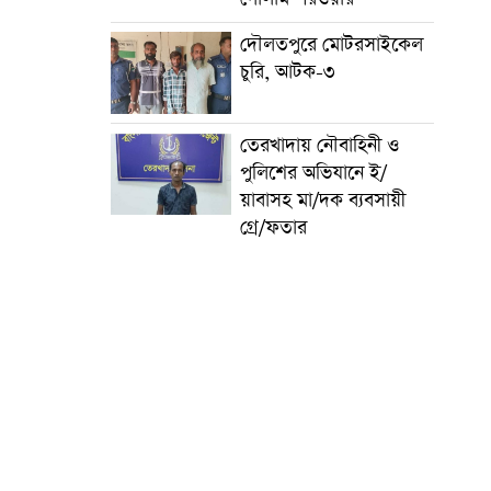
দৌলতপুরে মোটরসাইকেল
চুরি, আটক-৩
তেরখাদায় নৌবাহিনী ও
পুলিশের অভিযানে ই/
য়াবাসহ মা/দক ব্যবসায়ী
গ্রে/ফতার