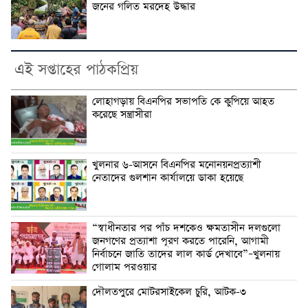
জনের গলিত মরদেহ উদ্ধার
এই সপ্তাহের পাঠকপ্রিয়
লোহাগড়ায় বিএনপির সভাপতি কে কুপিয়ে আহত
করেছে সন্ত্রাসীরা
খুলনার ৬-আসনে বিএনপির মনোনয়নপ্রত্যাশী
নেতাদের গুলশান কার্যালয়ে ডাকা হয়েছে
“স্বাধীনতার পর পাঁচ দশকেও ক্ষমতাসীন দলগুলো
জনগণের প্রত্যাশা পূরণ করতে পারেনি, আগামী
নির্বাচনে জাতি তাদের লাল কার্ড দেখাবে”–খুলনায়
গোলাম পরওয়ার
দৌলতপুরে মোটরসাইকেল চুরি, আটক-৩