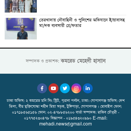
তেরখাদায় নৌবাহিনী ও পুলিশের অভিযানে ই/য়াবাসহ
মা/দক ব্যবসায়ী গ্রে/ফতার
কমরেড মেহেদী হাসাান
সম্পাদক ও প্রকাশক:
ঢাকা অফিস: ২ কমরেড মনি সিং স্ট্রিট, পুরানা পল্টন, ঢাকা। গোপালগঞ্জ অফিস: দেশ
ভিলা, বীর মুক্তিযোদ্ধা শহীদ মিয়া সড়ক, টুঙ্গিপাড়া, গোপালগঞ্জ । মোবাইল ফোন:
০১৭১৮৫৬৫১৫৬ ফোন: ০২-৪৭৮৮৫৬২০০ বার্তা সম্পাদক: রাকিব চৌধুরী -
০১৭৭৫২৩০৪৭৮ বিজ্ঞাপন - ০১৯৫৪৩২০৯৯০ E-mail:
mehadi.news@gmail.com