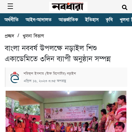
অর্থনীতি
আইন-আদালত
আন্তর্জাতিক
ইতিহাস
কৃষি
খুলনা 
/
প্রচ্ছদ
খুলনা বিভাগ
বাংলা নববর্ষ উপলক্ষে নড়াইল শিশু
একাডেমিতে ৩দিন ব্যাপী অনুষ্ঠান সম্পন্ন
শরিফুল ইসলাম (স্টাফ রিপোর্টার) নড়াইল
এপ্রিল ১৬, ২০২৩ ৩:৩৫ অপরাহ্ণ