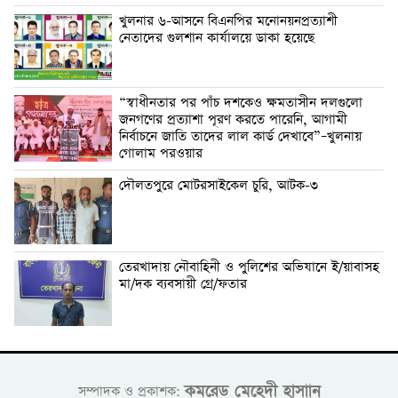
খুলনার ৬-আসনে বিএনপির মনোনয়নপ্রত্যাশী
নেতাদের গুলশান কার্যালয়ে ডাকা হয়েছে
“স্বাধীনতার পর পাঁচ দশকেও ক্ষমতাসীন দলগুলো
জনগণের প্রত্যাশা পূরণ করতে পারেনি, আগামী
নির্বাচনে জাতি তাদের লাল কার্ড দেখাবে”–খুলনায়
গোলাম পরওয়ার
দৌলতপুরে মোটরসাইকেল চুরি, আটক-৩
তেরখাদায় নৌবাহিনী ও পুলিশের অভিযানে ই/য়াবাসহ
মা/দক ব্যবসায়ী গ্রে/ফতার
কমরেড মেহেদী হাসাান
সম্পাদক ও প্রকাশক: