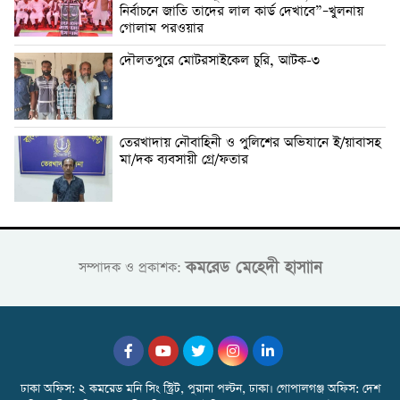
নির্বাচনে জাতি তাদের লাল কার্ড দেখাবে”–খুলনায়
গোলাম পরওয়ার
দৌলতপুরে মোটরসাইকেল চুরি, আটক-৩
তেরখাদায় নৌবাহিনী ও পুলিশের অভিযানে ই/য়াবাসহ
মা/দক ব্যবসায়ী গ্রে/ফতার
কমরেড মেহেদী হাসাান
সম্পাদক ও প্রকাশক:
ঢাকা অফিস: ২ কমরেড মনি সিং স্ট্রিট, পুরানা পল্টন, ঢাকা। গোপালগঞ্জ অফিস: দেশ