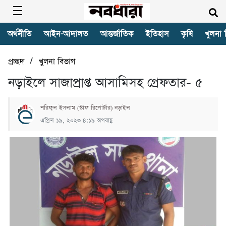
অর্থনীতি
আইন-আদালত
আন্তর্জাতিক
ইতিহাস
কৃষি
খুলনা 
/
প্রচ্ছদ
খুলনা বিভাগ
নড়াইলে সাজাপ্রাপ্ত আসামিসহ গ্রেফতার- ৫
শরিফুল ইসলাম (স্টাফ রিপোর্টার) নড়াইল
এপ্রিল ১৯, ২০২৩ ৪:১৯ অপরাহ্ণ