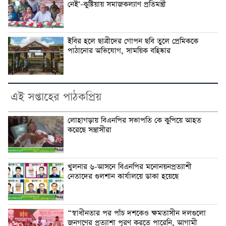
নেই’-কুষ্টিয়ায় সমাজকল্যাণ প্রতিমন্ত্রী
ইবির হলে ছাত্রীদের গোপন ছবি তুলে প্রেমিককে
পাঠানোর অভিযোগ, সাময়িক বহিষ্কার
এই সপ্তাহের পাঠকপ্রিয়
লোহাগড়ায় বিএনপির সভাপতি কে কুপিয়ে আহত
করেছে সন্ত্রাসীরা
খুলনার ৬-আসনে বিএনপির মনোনয়নপ্রত্যাশী
নেতাদের গুলশান কার্যালয়ে ডাকা হয়েছে
“স্বাধীনতার পর পাঁচ দশকেও ক্ষমতাসীন দলগুলো
জনগণের প্রত্যাশা পূরণ করতে পারেনি, আগামী