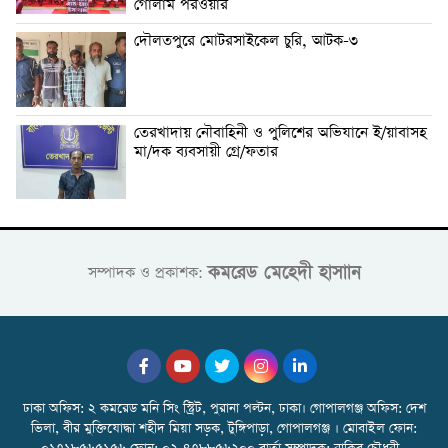
গোলাম পরওয়ার
দৌলতপুরে মোটরসাইকেল চুরি, আটক-৩
তেরখাদায় নৌবাহিনী ও পুলিশের অভিযানে ই/য়াবাসহ
মা/দক ব্যবসায়ী গ্রে/ফতার
কমরেড মেহেদী হাসাান
সম্পাদক ও প্রকাশক:
ঢাকা অফিস: ২ কমরেড মনি সিং স্ট্রিট, পুরানা পল্টন, ঢাকা। গোপালগঞ্জ অফিস: দেশ
ভিলা, বীর মুক্তিযোদ্ধা শহীদ মিয়া সড়ক, টুঙ্গিপাড়া, গোপালগঞ্জ । মোবাইল ফোন: