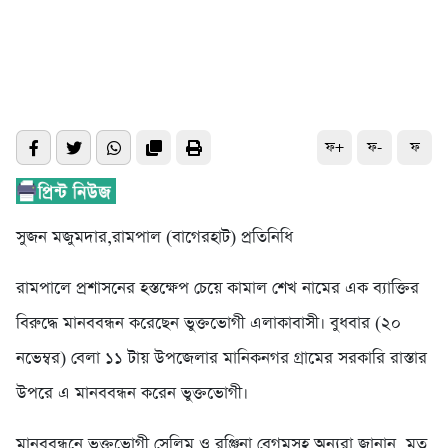
ফ+
ফ-
ফ
সুজন মজুমদার,রামপাল (বাগেরহাট) প্রতিনিধি
রামপালে প্রশাসনের হস্তক্ষেপ চেয়ে কামাল শেখ নামের এক ব্যাক্তির
বিরুদ্ধে মানববন্ধন করেছেন ভুক্তভোগী এলাকাবাসী। বুধবার (২০
নভেম্বর) বেলা ১১ টায় উপজেলার মানিকনগর গ্রামের সরকারি রাস্তার
উপরে এ মানববন্ধন করেন ভুক্তভোগী।
মানববন্ধনে ভুক্তভোগী সেলিম ও রঞ্জিনা বেগমসহ অন্যরা জানান, মৃত