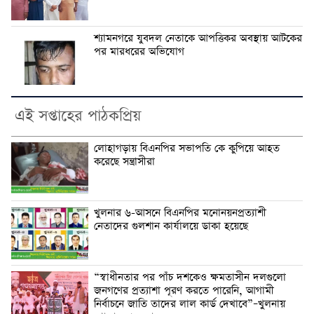
শ্যামনগরে যুবদল নেতাকে আপত্তিকর অবস্থায় আটকের
পর মারধরের অভিযোগ
এই সপ্তাহের পাঠকপ্রিয়
লোহাগড়ায় বিএনপির সভাপতি কে কুপিয়ে আহত
করেছে সন্ত্রাসীরা
খুলনার ৬-আসনে বিএনপির মনোনয়নপ্রত্যাশী
নেতাদের গুলশান কার্যালয়ে ডাকা হয়েছে
“স্বাধীনতার পর পাঁচ দশকেও ক্ষমতাসীন দলগুলো
জনগণের প্রত্যাশা পূরণ করতে পারেনি, আগামী
নির্বাচনে জাতি তাদের লাল কার্ড দেখাবে”–খুলনায়