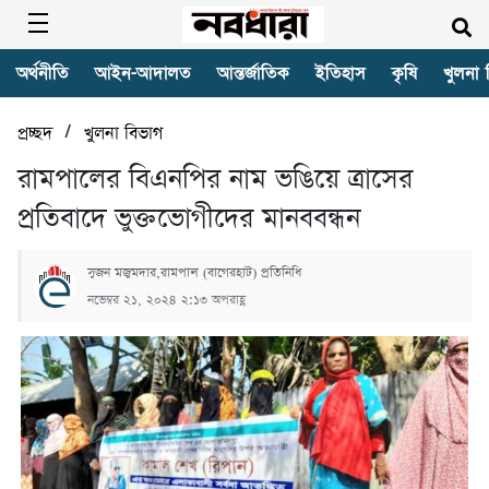
অর্থনীতি
আইন-আদালত
আন্তর্জাতিক
ইতিহাস
কৃষি
খুলনা 
/
প্রচ্ছদ
খুলনা বিভাগ
রামপালের বিএনপির নাম ভঙিয়ে ত্রাসের
প্রতিবাদে ভুক্তভোগীদের মানববন্ধন
সুজন মজুমদার,রামপাল (বাগেরহাট) প্রতিনিধি
নভেম্বর ২১, ২০২৪ ২:১৩ অপরাহ্ণ