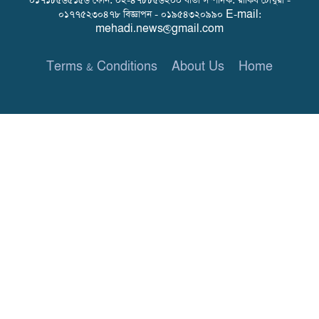
০১৭১৮৫৬৫১৫৬ ফোন: ০২-৪৭৮৮৫৬২০০ বার্তা সম্পাদক: রাকিব চৌধুরী -
০১৭৭৫২৩০৪৭৮ বিজ্ঞাপন - ০১৯৫৪৩২০৯৯০ E-mail:
mehadi.news@gmail.com
Terms & Conditions
About Us
Home