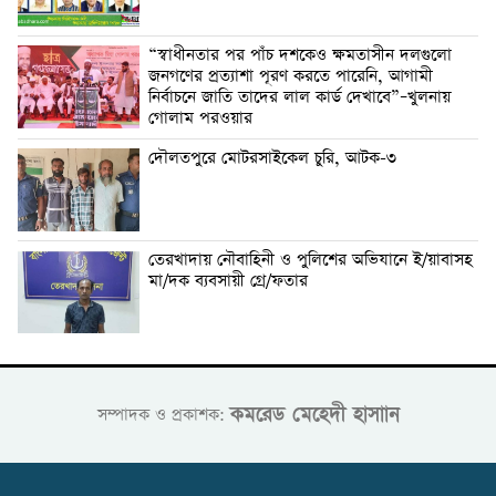
“স্বাধীনতার পর পাঁচ দশকেও ক্ষমতাসীন দলগুলো
জনগণের প্রত্যাশা পূরণ করতে পারেনি, আগামী
নির্বাচনে জাতি তাদের লাল কার্ড দেখাবে”–খুলনায়
গোলাম পরওয়ার
দৌলতপুরে মোটরসাইকেল চুরি, আটক-৩
তেরখাদায় নৌবাহিনী ও পুলিশের অভিযানে ই/য়াবাসহ
মা/দক ব্যবসায়ী গ্রে/ফতার
কমরেড মেহেদী হাসাান
সম্পাদক ও প্রকাশক: