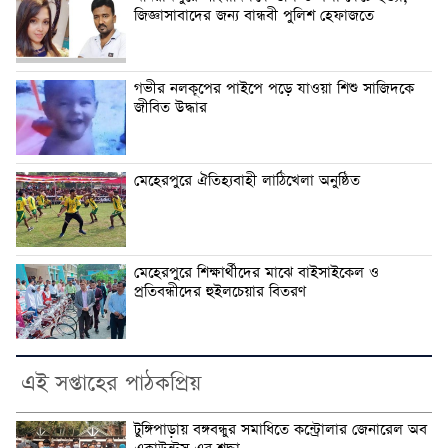
জিজ্ঞাসাবাদের জন্য বান্ধবী পুলিশ হেফাজতে
গভীর নলকূপের পাইপে পড়ে যাওয়া শিশু সাজিদকে
জীবিত উদ্ধার
মেহেরপুরে ঐতিহ্যবাহী লাঠিখেলা অনুষ্ঠিত
মেহেরপুরে শিক্ষার্থীদের মাঝে বাইসাইকেল ও
প্রতিবন্ধীদের হুইলচেয়ার বিতরণ
এই সপ্তাহের পাঠকপ্রিয়
টুঙ্গিপাড়ায় বঙ্গবন্ধুর সমাধিতে কন্ট্রোলার জেনারেল অব