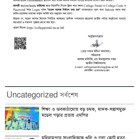
Uncategorized সর্বশেষ
শিক্ষা ও অবকাঠামোয় বড় চমক, মাদক-সন্ত্রাসমুক্ত
মডেল গড়ার প্রত্যয় এমপির
মনিরামপুরে সাংবাদিককে গুলি ও গলা কেটে হত্যা,