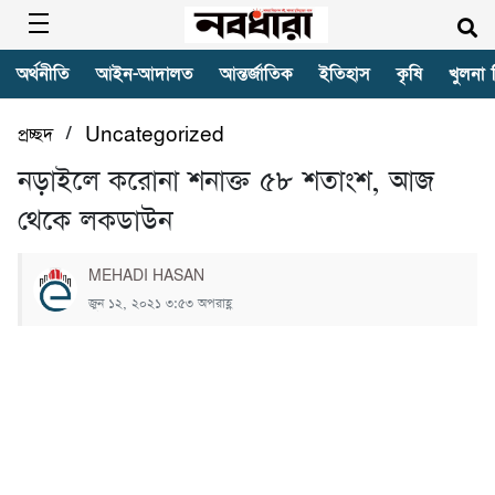
অর্থনীতি
আইন-আদালত
আন্তর্জাতিক
ইতিহাস
কৃষি
খুলনা 
/
প্রচ্ছদ
Uncategorized
নড়াইলে করোনা শনাক্ত ৫৮ শতাংশ, আজ
থেকে লকডাউন
MEHADI HASAN
জুন ১২, ২০২১ ৩:৫৩ অপরাহ্ণ