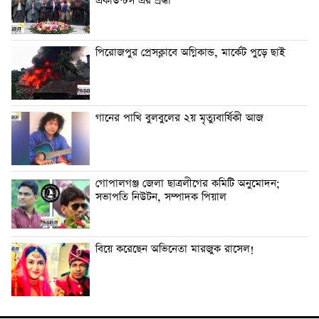
একাউন্টস এর শ্রদ্ধা
পিরোজপুর প্রেসক্লাবে অগ্নিকান্ড, মার্কেট পুড়ে ছাই
গানের পাখি বুলবুলের ২য় মৃত্যুবার্ষিকী আজ
গোপালগঞ্জ জেলা ছাত্রলীগের কমিটি অনুমোদন;
সভাপতি নিউটন, সম্পাদক পিয়াল
বিয়ে করেছেন অভিনেতা মারজুক রাসেল!