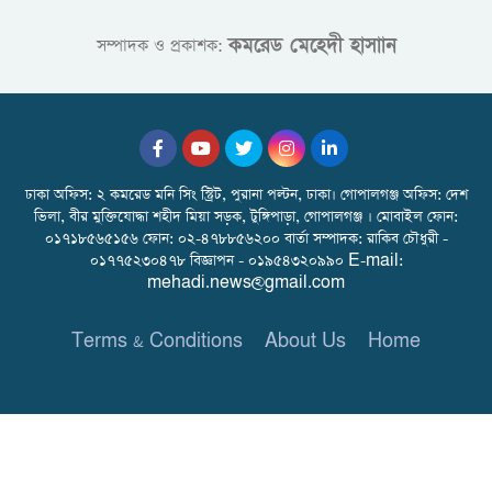
কমরেড মেহেদী হাসাান
সম্পাদক ও প্রকাশক:
ঢাকা অফিস: ২ কমরেড মনি সিং স্ট্রিট, পুরানা পল্টন, ঢাকা। গোপালগঞ্জ অফিস: দেশ
ভিলা, বীর মুক্তিযোদ্ধা শহীদ মিয়া সড়ক, টুঙ্গিপাড়া, গোপালগঞ্জ । মোবাইল ফোন:
০১৭১৮৫৬৫১৫৬ ফোন: ০২-৪৭৮৮৫৬২০০ বার্তা সম্পাদক: রাকিব চৌধুরী -
০১৭৭৫২৩০৪৭৮ বিজ্ঞাপন - ০১৯৫৪৩২০৯৯০ E-mail:
mehadi.news@gmail.com
Terms & Conditions
About Us
Home