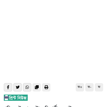
ফ+
ফ-
ফ