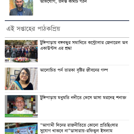
অভিযোগ, তদন্ত কমিটি গঠন
এই সপ্তাহের পাঠকপ্রিয়
টুঙ্গিপাড়ায় বঙ্গবন্ধুর সমাধিতে কন্ট্রোলার জেনারেল অব
একাউন্টস এর শ্রদ্ধা
আলোচিত পর্ন তারকা বৃষ্টির জীবনের গল্প
টুঙ্গিপাড়ায় মধুমতি নদীতে ভেসে আসা মরদেহ শনাক্ত
“আগামী দিনের রাজনীতিতে কোনো প্রতিহিংসার
সুযোগ থাকবে না”ডাসারায়–রফিকুল ইসলাম