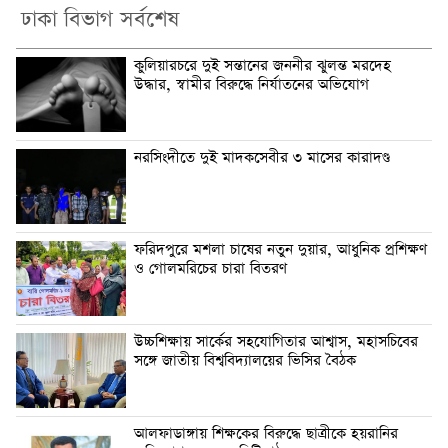
ঢাকা বিভাগ সর্বশেষ
কুলিয়ারচরে দুই সন্তানের জননীর ঝুলন্ত মরদেহ
উদ্ধার, স্বামীর বিরুদ্ধে নির্যাতনের অভিযোগ
নরসিংদীতে দুই মাদকসেবীর ৩ মাসের কারাদণ্ড
ফরিদপুরে মশলা চাষের নতুন দুয়ার, আধুনিক প্রশিক্ষণ
ও গোলমরিচের চারা বিতরণ
উচ্চশিক্ষায় সার্কের সহযোগিতার আশ্বাস, মহাসচিবের
সঙ্গে জাতীয় বিশ্ববিদ্যালয়ের ভিসির বৈঠক
আলফাডাঙ্গায় শিক্ষকের বিরুদ্ধে ছাত্রীকে হয়রানির