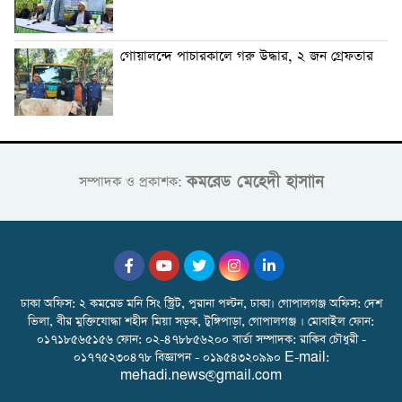
গোয়ালন্দে পাচারকালে গরু উদ্ধার, ২ জন গ্রেফতার
কমরেড মেহেদী হাসাান
সম্পাদক ও প্রকাশক:
ঢাকা অফিস: ২ কমরেড মনি সিং স্ট্রিট, পুরানা পল্টন, ঢাকা। গোপালগঞ্জ অফিস: দেশ
ভিলা, বীর মুক্তিযোদ্ধা শহীদ মিয়া সড়ক, টুঙ্গিপাড়া, গোপালগঞ্জ । মোবাইল ফোন:
০১৭১৮৫৬৫১৫৬ ফোন: ০২-৪৭৮৮৫৬২০০ বার্তা সম্পাদক: রাকিব চৌধুরী -
০১৭৭৫২৩০৪৭৮ বিজ্ঞাপন - ০১৯৫৪৩২০৯৯০ E-mail:
mehadi.news@gmail.com