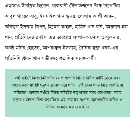
এছাড়াও উপস্থিত ছিলেন—রাজধানী টেলিভিশনের স্টাফ রিপোর্টার
আবুল খায়ের বাবু, ইসমাইল খান হৃদয়, গোলাম আলী আকন,
তরিকুল ইসলাম রিপন, হিমেল মাহাদ, হামিদ খান রনি, আয়নাল হক
খান, প্রতিদিনের ক্রাইম-এর ভারপ্রাপ্ত সম্পাদক চঞ্চল তালুকদার,
কাজী মনির হোসেন, আশরাফুল ইসলাম, দৈনিক মুক্ত খবর-এর
প্রতিনিধি শ্রাবন খান সজীবসহ শতাধিক সংবাদকর্মী।
এই সাইটে নিজম্ব নিউজ তৈরির পাশাপাশি বিভিন্ন নিউজ সাইট থেকে খবর
সংগ্রহ করে সংশ্লিষ্ট সূত্রসহ প্রকাশ করে থাকি। তাই কোন খবর নিয়ে আপত্তি বা
অভিযোগ থাকলে সংশ্লিষ্ট নিউজ সাইটের কর্তৃপক্ষের সাথে যোগাযোগ করার
অনুরোধ রইলো।বিনা অনুমতিতে এই সাইটের সংবাদ, আলোকচিত্র অডিও ও
ভিডিও ব্যবহার করা বেআইনি।