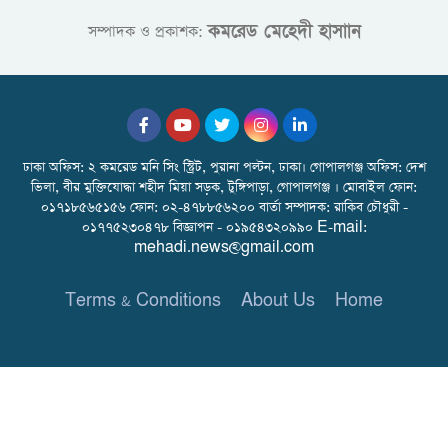
কমরেড মেহেদী হাসাান
সম্পাদক ও প্রকাশক:
ঢাকা অফিস: ২ কমরেড মনি সিং স্ট্রিট, পুরানা পল্টন, ঢাকা। গোপালগঞ্জ অফিস: দেশ
ভিলা, বীর মুক্তিযোদ্ধা শহীদ মিয়া সড়ক, টুঙ্গিপাড়া, গোপালগঞ্জ । মোবাইল ফোন:
০১৭১৮৫৬৫১৫৬ ফোন: ০২-৪৭৮৮৫৬২০০ বার্তা সম্পাদক: রাকিব চৌধুরী -
০১৭৭৫২৩০৪৭৮ বিজ্ঞাপন - ০১৯৫৪৩২০৯৯০ E-mail:
mehadi.news@gmail.com
Terms & Conditions
About Us
Home