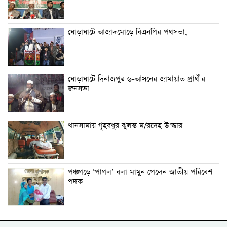
ঘোড়াঘাটে আজাদমোড়ে বিএনপির পথসভা,
ঘোড়াঘাটে দিনাজপুর ৬-আসনের জামায়াত প্রার্থীর
জনসভা
খানসামায় গৃহবধূর ঝুলন্ত ম/রদেহ উ’দ্ধার
পঞ্চগড়ে ‘পাগল’ বলা মামুন পেলেন জাতীয় পরিবেশ
পদক