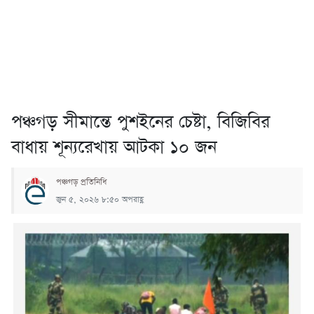
পঞ্চগড় সীমান্তে পুশইনের চেষ্টা, বিজিবির
বাধায় শূন্যরেখায় আটকা ১০ জন
পঞ্চগড় প্রতিনিধি
জুন ৫, ২০২৬ ৮:৫০ অপরাহ্ণ