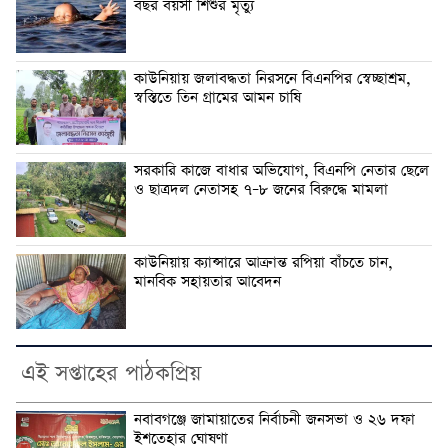
বছর বয়সী শিশুর মৃত্যু
কাউনিয়ায় জলাবদ্ধতা নিরসনে বিএনপির স্বেচ্ছাশ্রম,
স্বস্তিতে তিন গ্রামের আমন চাষি
সরকারি কাজে বাধার অভিযোগ, বিএনপি নেতার ছেলে
ও ছাত্রদল নেতাসহ ৭–৮ জনের বিরুদ্ধে মামলা
কাউনিয়ায় ক্যান্সারে আক্রান্ত রপিয়া বাঁচতে চান,
মানবিক সহায়তার আবেদন
এই সপ্তাহের পাঠকপ্রিয়
নবাবগঞ্জে জামায়াতের নির্বাচনী জনসভা ও ২৬ দফা
ইশতেহার ঘোষণা