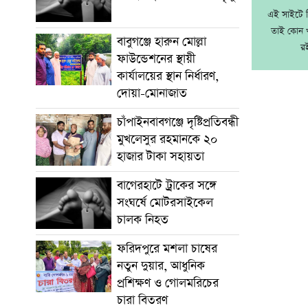
এই সাইটে নি
তাই কোন খ
বাবুগঞ্জে হারুন মোল্লা
র
ফাউন্ডেশনের স্থায়ী
কার্যালয়ের স্থান নির্ধারণ,
দোয়া-মোনাজাত
চাঁপাইনবাবগঞ্জে দৃষ্টিপ্রতিবন্ধী
মুখলেসুর রহমানকে ২০
হাজার টাকা সহায়তা
বাগেরহাটে ট্রাকের সঙ্গে
সংঘর্ষে মোটরসাইকেল
চালক নিহত
ফরিদপুরে মশলা চাষের
নতুন দুয়ার, আধুনিক
প্রশিক্ষণ ও গোলমরিচের
চারা বিতরণ