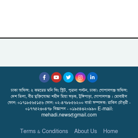
ঢাকা অফিস: ২ কমরেড মনি সিং স্ট্রিট, পুরানা পল্টন, ঢাকা। গোপালগঞ্জ অফিস:
দেশ ভিলা, বীর মুক্তিযোদ্ধা শহীদ মিয়া সড়ক, টুঙ্গিপাড়া, গোপালগঞ্জ । মোবাইল
ফোন: ০১৭১৮৫৬৫১৫৬ ফোন: ০২-৪৭৮৮৫৬২০০ বার্তা সম্পাদক: রাকিব চৌধুরী -
০১৭৭৫২৩০৪৭৮ বিজ্ঞাপন - ০১৯৫৪৩২০৯৯০ E-mail:
mehadi.news@gmail.com
Terms & Conditions
About Us
Home