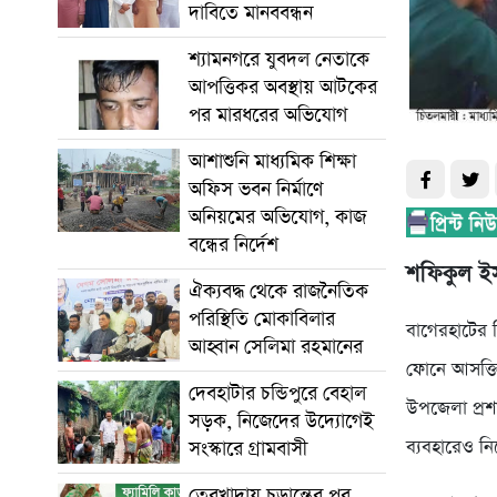
দাবিতে মানববন্ধন
শ্যামনগরে যুবদল নেতাকে
আপত্তিকর অবস্থায় আটকের
পর মারধরের অভিযোগ
আশাশুনি মাধ্যমিক শিক্ষা
অফিস ভবন নির্মাণে
অনিয়মের অভিযোগ, কাজ
বন্ধের নির্দেশ
শফিকুল ই
ঐক্যবদ্ধ থেকে রাজনৈতিক
পরিস্থিতি মোকাবিলার
বাগেরহাটের চ
আহ্বান সেলিমা রহমানের
ফোনে আসক্তি
দেবহাটার চন্ডিপুরে বেহাল
উপজেলা প্রশ
সড়ক, নিজেদের উদ্যোগেই
ব্যবহারেও ন
সংস্কারে গ্রামবাসী
তেরখাদায় চূড়ান্তের পর