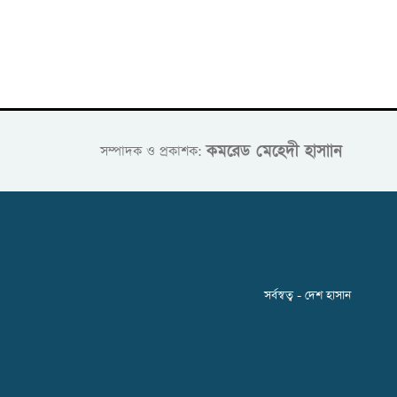
কমরেড মেহেদী হাসাান
সম্পাদক ও প্রকাশক:
সর্বস্বত্ব - দেশ হাসান