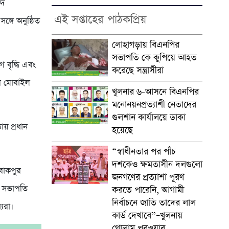
ষদ
এই সপ্তাহের পাঠকপ্রিয়
ঙ্গে অনুষ্ঠিত
লোহাগড়ায় বিএনপির
সভাপতি কে কুপিয়ে আহত
 বৃদ্ধি এবং
করেছে সন্ত্রাসীরা
দের মোবাইল
খুলনার ৬-আসনে বিএনপির
মনোনয়নপ্রত্যাশী নেতাদের
গুলশান কার্যালয়ে ডাকা
য় প্রধান
হয়েছে
“স্বাধীনতার পর পাঁচ
দশকেও ক্ষমতাসীন দলগুলো
বাকপুর
জনগণের প্রত্যাশা পূরণ
র সভাপতি
করতে পারেনি, আগামী
নির্বাচনে জাতি তাদের লাল
যরা।
কার্ড দেখাবে”–খুলনায়
গোলাম পরওয়ার