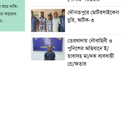
াশ করে থাকি।
দৌলতপুরে মোটরসাইকেল
রার অনুরোধ
চুরি, আটক-৩
ি।
তেরখাদায় নৌবাহিনী ও
পুলিশের অভিযানে ই/
য়াবাসহ মা/দক ব্যবসায়ী
গ্রে/ফতার