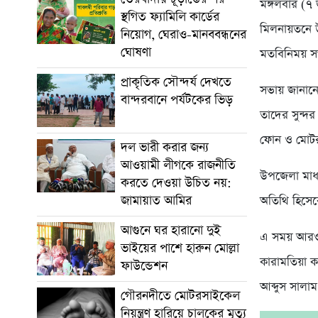
মঙ্গলবার (৭
স্থগিত ফ্যামিলি কার্ডের
মিলনায়তনে উ
নিয়োগ, ঘেরাও-মানববন্ধনের
ঘোষণা
মতবিনিময় সভ
প্রাকৃতিক সৌন্দর্য দেখতে
সভায় জানানো
বান্দরবানে পর্যটকের ভিড়
তাদের সুন্দর
ফোন ও মোটরসা
দল ভারী করার জন্য
আওয়ামী লীগকে রাজনীতি
উপজেলা মাধ্য
করতে দেওয়া উচিত নয়:
জামায়াত আমির
অতিথি হিসেব
আগুনে ঘর হারানো দুই
এ সময় আরও 
ভাইয়ের পাশে হারুন মোল্লা
কারামতিয়া 
ফাউন্ডেশন
আব্দুস সালাম
গৌরনদীতে মোটরসাইকেল
নিয়ন্ত্রণ হারিয়ে চালকের মৃত্যু