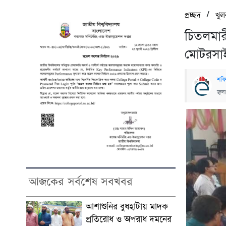
/
প্রচ্ছদ
খুল
চিতলমারী
মোটরসাই
শফ
জুল
আজকের সর্বশেষ সবখবর
আশাশুনির বুধহাটায় মাদক
প্রতিরোধ ও অপরাধ দমনের