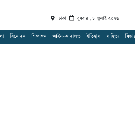
ঢাকা
বুধবার , ৮ জুলাই ২০২৬
লা
বিনোদন
শিক্ষাঙ্গন
আইন-আদালত
ইতিহাস
সাহিত্য
ফিচা