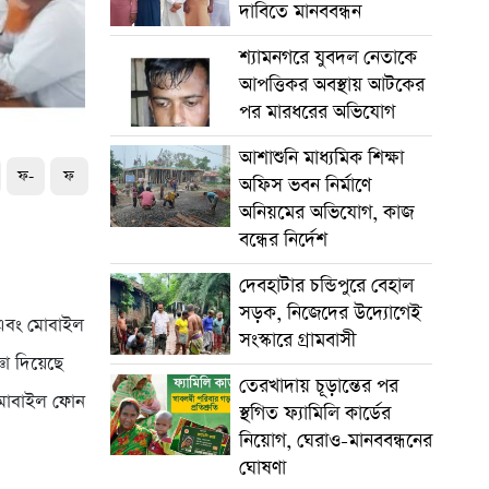
দাবিতে মানববন্ধন
শ্যামনগরে যুবদল নেতাকে
আপত্তিকর অবস্থায় আটকের
পর মারধরের অভিযোগ
আশাশুনি মাধ্যমিক শিক্ষা
ফ-
ফ
অফিস ভবন নির্মাণে
অনিয়মের অভিযোগ, কাজ
বন্ধের নির্দেশ
দেবহাটার চন্ডিপুরে বেহাল
সড়ক, নিজেদের উদ্যোগেই
ন এবং মোবাইল
সংস্কারে গ্রামবাসী
া দিয়েছে
তেরখাদায় চূড়ান্তের পর
র মোবাইল ফোন
স্থগিত ফ্যামিলি কার্ডের
নিয়োগ, ঘেরাও-মানববন্ধনের
ঘোষণা