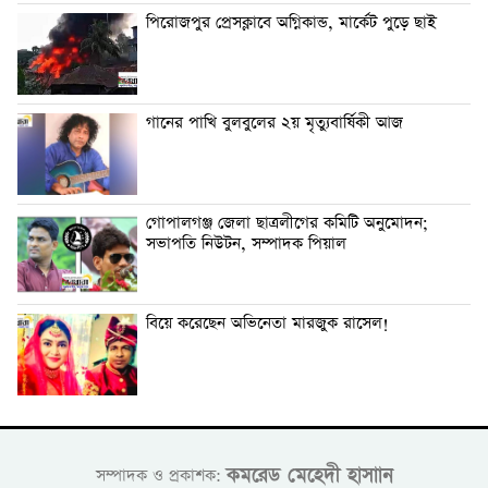
পিরোজপুর প্রেসক্লাবে অগ্নিকান্ড, মার্কেট পুড়ে ছাই
গানের পাখি বুলবুলের ২য় মৃত্যুবার্ষিকী আজ
গোপালগঞ্জ জেলা ছাত্রলীগের কমিটি অনুমোদন;
সভাপতি নিউটন, সম্পাদক পিয়াল
বিয়ে করেছেন অভিনেতা মারজুক রাসেল!
কমরেড মেহেদী হাসাান
সম্পাদক ও প্রকাশক: