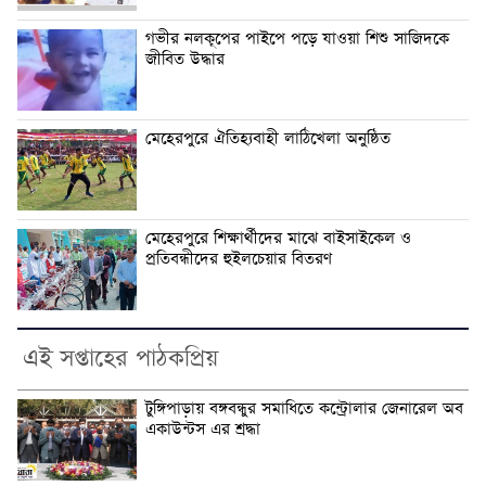
গভীর নলকূপের পাইপে পড়ে যাওয়া শিশু সাজিদকে
জীবিত উদ্ধার
মেহেরপুরে ঐতিহ্যবাহী লাঠিখেলা অনুষ্ঠিত
মেহেরপুরে শিক্ষার্থীদের মাঝে বাইসাইকেল ও
প্রতিবন্ধীদের হুইলচেয়ার বিতরণ
এই সপ্তাহের পাঠকপ্রিয়
টুঙ্গিপাড়ায় বঙ্গবন্ধুর সমাধিতে কন্ট্রোলার জেনারেল অব
একাউন্টস এর শ্রদ্ধা