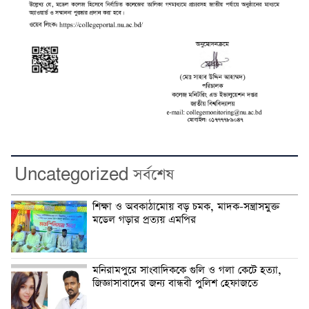
Uncategorized সর্বশেষ
শিক্ষা ও অবকাঠামোয় বড় চমক, মাদক-সন্ত্রাসমুক্ত
মডেল গড়ার প্রত্যয় এমপির
মনিরামপুরে সাংবাদিককে গুলি ও গলা কেটে হত্যা,
জিজ্ঞাসাবাদের জন্য বান্ধবী পুলিশ হেফাজতে