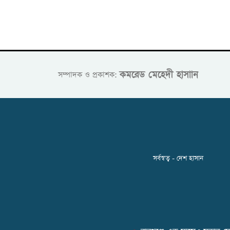
কমরেড মেহেদী হাসাান
সম্পাদক ও প্রকাশক:
সর্বস্বত্ব - দেশ হাসান