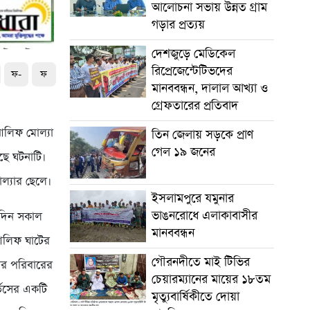
আলোচনা সভায় উন্নত গ্রাম
গড়ার প্রত্যয়
দেশজুড়ে মেডিকেল
রিপ্রেজেন্টেটিভদের
ফ-
ফ
মানববন্ধন, দালাল আখ্যা ও
গ্রেফতারের প্রতিবাদ
আলিফ মোল্যা
তিন জেলায় সড়কে প্রাণ
গেল ১৯ জনের
ছে ঘটনাটি।
োল্যার ছেলে।
ইসলামপুরে যমুনার
ভাঙনরোধে এলাকাবাসীর
ই দিন সকাল
মানববন্ধন
আলিফ ঘাটের
গৌরনদীতে মাই টিভির
ার পরিবারের
চেয়ারম্যানের মায়ের ১৮তম
্ভিসের একটি
মৃত্যুবার্ষিকীতে দোয়া