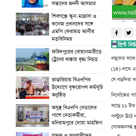
সন্তানের জননী আসমার
শিবগঞ্জে স্কুল-মাদ্রাসা ও
কলেজ প্রধানদের সঙ্গে
এমপি কেরামত আলীর
মতবিনিময়
ফরিদপুরের বোয়ালমারীতে
বন্ধুদের স
ট্রেনের ধাক্কায় বৃদ্ধা নিহত
(১৪) নামে এক
ভাণ্ডারিয়ায় বিএনপির
সে বড়দিয়া বহ
উদ্যোগে বৃক্ষরোপণ কর্মসূচি
অনুষ্ঠিত
নিখোঁজের পার
সাড়ে ১১ টার
অসুস্থ বিএনপি নেতাদের
পাশে নেতাকর্মীরা,
পল্টুনে উঠে
মনিরামপুরে দোয়া মাহফিল
লোকজনসহ স্থ
মাদক ও অপরাধীদের