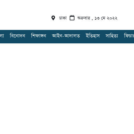
ঢাকা
শুক্রবার , ১৩ মে ২০২২
লা
বিনোদন
শিক্ষাঙ্গন
আইন-আদালত
ইতিহাস
সাহিত্য
ফিচা