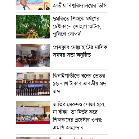
জাতীয় বিশ্ববিদ্যালয়ের ভিসি
দুমকিতে শিশুকে ধর্ষণের
চেষ্টাকালে সোহাগ আটক,
পুলিশে সোপর্দ
প্রেসক্লাব মোল্লাহাটের মাসিক
সমন্বয় সভা অনুষ্ঠিত
ঝিনাইগাতীতে বনের ভেতর
১৬ লাখ টাকার ভারতীয় মদ
জব্দ
জাতির মেরুদণ্ড সোজা হবে,
না বাঁকা—তা নির্ভর করে
শিক্ষকদের প্রচেষ্টার ওপর:
এমপি জাহান্দার