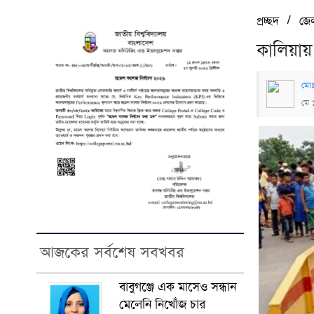
/
প্রচ্ছদ
জে
কালিয়ায় 
মোঃ
মে 
আজকের সর্বশেষ সবখবর
বাবুগঞ্জে এক মাসেও সন্ধান
মেলেনি নিখোঁজ চার