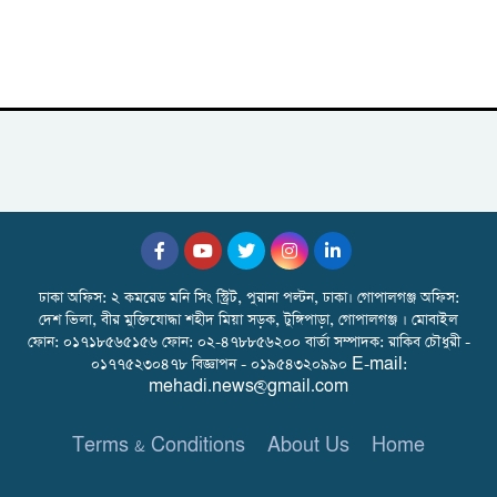
ঢাকা অফিস: ২ কমরেড মনি সিং স্ট্রিট, পুরানা পল্টন, ঢাকা। গোপালগঞ্জ অফিস:
দেশ ভিলা, বীর মুক্তিযোদ্ধা শহীদ মিয়া সড়ক, টুঙ্গিপাড়া, গোপালগঞ্জ । মোবাইল
ফোন: ০১৭১৮৫৬৫১৫৬ ফোন: ০২-৪৭৮৮৫৬২০০ বার্তা সম্পাদক: রাকিব চৌধুরী -
০১৭৭৫২৩০৪৭৮ বিজ্ঞাপন - ০১৯৫৪৩২০৯৯০ E-mail:
mehadi.news@gmail.com
Terms & Conditions
About Us
Home