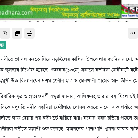
ফ+
াথে নদীতে গোসল করতে গিয়ে নড়াইলের কালিয়া উপজেলার বড়দিয়ায় মো. 
 স্কুলছাত্র নিখোঁজ হয়েছে। শুক্রবার(১৩মে) সকালে বড়দিয়া ফেরীঘাটে ঘটে
ুমুখী উচ্চ বিদ্যালয়ের দশম শ্রেনীর ছাত্র ও চোরখালী গ্রামের আলাউদ্দিন ম
িবারিক সুত্র ও প্রত্যক্ষদর্শী বন্ধুরা জানায়, আলিফসহ তার ৫ বন্ধু মিলে ও
 দিকে মধুমতি নদীর বড়দিয়া ফেরীঘাটে গোসল করতে নামে। এক পর্যায়ে 
 নদীতে লাফ দেয়ার পর নদীগর্ভে হারিয়ে যায়। ঘটনার খবর ছড়িয়ে পড়লে ত
ানীয়রা নদীতে তল্লাশী শুরু করেছে। স্বজনদের পাশাপাশি খুলনা ফায়ার সার