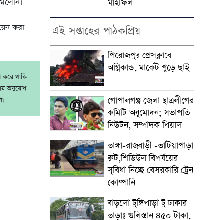
মাহফিল
মেলেনি।
ায়েন করা
এই সপ্তাহের পাঠকপ্রিয়
পিরোজপুর প্রেসক্লাবে
অগ্নিকান্ড, মার্কেট পুড়ে ছাই
াশ করে থাকি।
রার অনুরোধ
গোপালগঞ্জ জেলা ছাত্রলীগের
ি।
কমিটি অনুমোদন; সভাপতি
নিউটন, সম্পাদক পিয়াল
ভাঙ্গা-রাজবাড়ী -ভাটিয়াপাড়া
রুট,শিডিউল বিপর্যয়ের
সুবিধা নিচ্ছে বেসরকারি ট্রেন
কোম্পানি
বাড়লো টুঙ্গিপাড়া টু ঢাকার
ভাড়াঃ গুলিস্তান ৪৫০ টাকা,