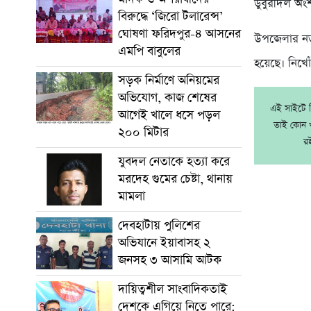
ডুবুরীদল অংশ
বিরুদ্ধে ‘জিরো টলারেন্স’
ঘোষণা ফরিদপুর-৪ আসনের
উপজেলার নড়া
এমপি বাবুলের
হয়েছে। নিখোঁ
সড়ক নির্মাণে অনিয়মের
অভিযোগ, কাজ শেষের
এই সাইটে নি
আগেই খালে ধসে পড়ল
তাই কোন খ
২০০ মিটার
র
যুবদল নেতাকে হত্যা করে
মরদেহ গুমের চেষ্টা, থানায়
মামলা
দেবহাটায় পুলিশের
অভিযানে ইয়াবাসহ ২
জনসহ ৩ আসামি আটক
দায়িত্বশীল সাংবাদিকতাই
দেশকে এগিয়ে নিতে পারে: