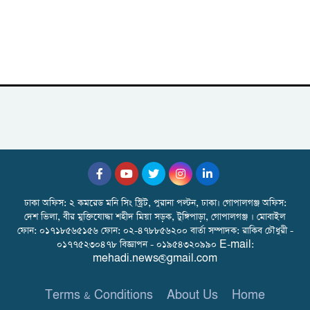
ঢাকা অফিস: ২ কমরেড মনি সিং স্ট্রিট, পুরানা পল্টন, ঢাকা। গোপালগঞ্জ অফিস:
দেশ ভিলা, বীর মুক্তিযোদ্ধা শহীদ মিয়া সড়ক, টুঙ্গিপাড়া, গোপালগঞ্জ । মোবাইল
ফোন: ০১৭১৮৫৬৫১৫৬ ফোন: ০২-৪৭৮৮৫৬২০০ বার্তা সম্পাদক: রাকিব চৌধুরী -
০১৭৭৫২৩০৪৭৮ বিজ্ঞাপন - ০১৯৫৪৩২০৯৯০ E-mail:
mehadi.news@gmail.com
Terms & Conditions
About Us
Home