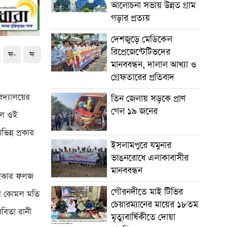
আলোচনা সভায় উন্নত গ্রাম
গড়ার প্রত্যয়
দেশজুড়ে মেডিকেল
রিপ্রেজেন্টেটিভদের
ফ-
ফ
মানববন্ধন, দালাল আখ্যা ও
গ্রেফতারের প্রতিবাদ
দ্যালয়ের
তিন জেলায় সড়কে প্রাণ
গেল ১৯ জনের
ালে ওই
িন্ন প্রকার
ইসলামপুরে যমুনার
ভাঙনরোধে এলাকাবাসীর
মানববন্ধন
প্রকার ফলজ
গৌরনদীতে মাই টিভির
লের কোমল মতি
চেয়ারম্যানের মায়ের ১৮তম
সবিতা রানী
মৃত্যুবার্ষিকীতে দোয়া