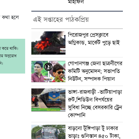
মাহফিল
গে কথা হলে
এই সপ্তাহের পাঠকপ্রিয়
পিরোজপুর প্রেসক্লাবে
অগ্নিকান্ড, মার্কেট পুড়ে ছাই
াশ করে থাকি।
রার অনুরোধ
গোপালগঞ্জ জেলা ছাত্রলীগের
ি।
কমিটি অনুমোদন; সভাপতি
নিউটন, সম্পাদক পিয়াল
ভাঙ্গা-রাজবাড়ী -ভাটিয়াপাড়া
রুট,শিডিউল বিপর্যয়ের
সুবিধা নিচ্ছে বেসরকারি ট্রেন
কোম্পানি
বাড়লো টুঙ্গিপাড়া টু ঢাকার
ভাড়াঃ গুলিস্তান ৪৫০ টাকা,