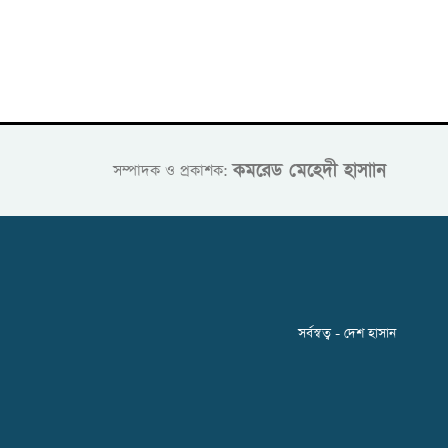
কমরেড মেহেদী হাসাান
সম্পাদক ও প্রকাশক:
সর্বস্বত্ব - দেশ হাসান