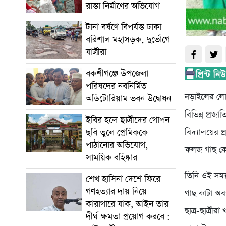
রাস্তা নির্মাণের অভিযোগ
টানা বর্ষণে বিপর্যস্ত ঢাকা-
বরিশাল মহাসড়ক, দুর্ভোগে
যাত্রীরা
বকশীগঞ্জে উপজেলা
পরিষদের নবনির্মিত
নড়াইলের লো
অডিটোরিয়াম ভবন উদ্বোধন
বিভিন্ন প্রজ
ইবির হলে ছাত্রীদের গোপন
ছবি তুলে প্রেমিককে
বিদ্যালয়ের প
পাঠানোর অভিযোগ,
ফলজ গাছ কে
সাময়িক বহিষ্কার
তিনি ওই সময়
শেখ হাসিনা দেশে ফিরে
গণহত্যার দায় নিয়ে
গাছ কাটা অব
কারাগারে যাক, আইন তার
ছাত্র-ছাত্রী
দীর্ঘ ক্ষমতা প্রয়োগ করবে :