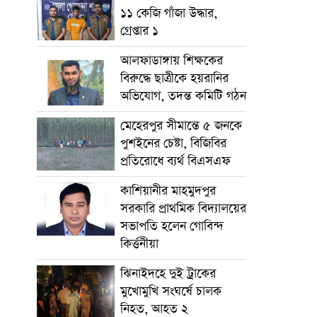
১১ কেজি গাঁজা উদ্ধার,
গ্রেপ্তার ১
আলফাডাঙ্গায় শিক্ষকের
বিরুদ্ধে ছাত্রীকে হয়রানির
অভিযোগ, তদন্ত কমিটি গঠন
মেহেরপুর সীমান্তে ৫ জনকে
পুশইনের চেষ্টা, বিজিবির
প্রতিরোধে ব্যর্থ বিএসএফ
কাশিয়ানীর মাহমুদপুর
সরকারি প্রাথমিক বিদ্যালয়ের
সভাপতি হলেন গোবিন্দ
কির্ত্তনীয়া
ঝিনাইদহে দুই ট্রাকের
মুখোমুখি সংঘর্ষে চালক
নিহত, আহত ২