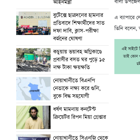
বালা উপজেলা
আইনমন্ত্রী
বুটেক্সে ছাত্রদলের হামলার
এ ব্যাপারে ল
প্রতিবাদে শিক্ষার্থীদের সাত
তিনি বলেন, 
দফা দাবি, ক্লাস-পরীক্ষা
বর্জনের ঘোষণা
এই সাইটে নি
কচুয়ায় ভয়াবহ অগ্নিকাণ্ডে
তাই কোন খ
প্রবাসীর বসত ঘর পুড়ে ১৫
র
লক্ষ টাকা ক্ষয়ক্ষতি
নোয়াখালীতে বিএনপি
নেতাকে লক্ষ্য করে গুলি,
বুকে বিদ্ধ সহযোগী
ধর্ষণ মামলায় কনটেন্ট
ক্রিয়েটর রিপন মিয়া গ্রেপ্তার
নোয়াখালীতে সিএনজি থেকে