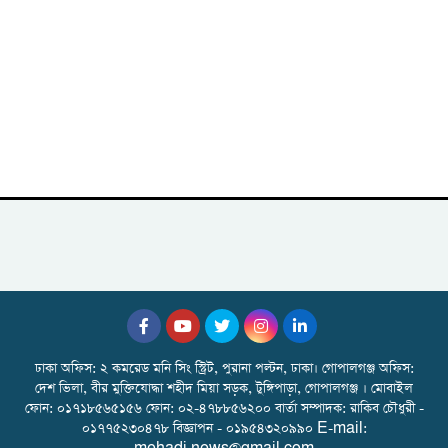
ঢাকা অফিস: ২ কমরেড মনি সিং স্ট্রিট, পুরানা পল্টন, ঢাকা। গোপালগঞ্জ অফিস:
দেশ ভিলা, বীর মুক্তিযোদ্ধা শহীদ মিয়া সড়ক, টুঙ্গিপাড়া, গোপালগঞ্জ । মোবাইল
ফোন: ০১৭১৮৫৬৫১৫৬ ফোন: ০২-৪৭৮৮৫৬২০০ বার্তা সম্পাদক: রাকিব চৌধুরী -
০১৭৭৫২৩০৪৭৮ বিজ্ঞাপন - ০১৯৫৪৩২০৯৯০ E-mail: