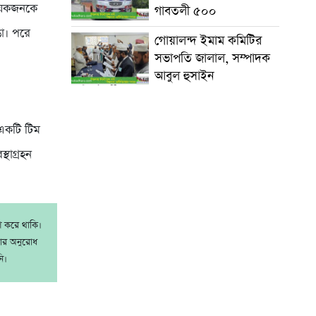
কয়েকজনকে
গাবতলী ৫০০
ঙা। পরে
গোয়ালন্দ ইমাম কমিটির
সভাপতি জালাল, সম্পাদক
আবুল হুসাইন
 একটি টিম
থাগ্রহন
াশ করে থাকি।
রার অনুরোধ
ি।