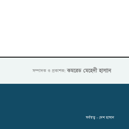
কমরেড মেহেদী হাসাান
সম্পাদক ও প্রকাশক:
সর্বস্বত্ব - দেশ হাসান