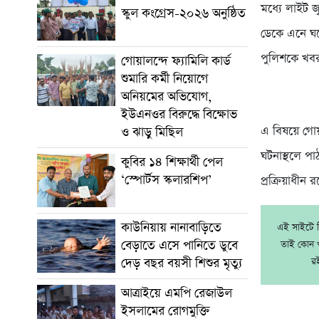
মধ্যে লাইট 
স্কুল কংগ্রেস-২০২৬ অনুষ্ঠিত
ডেকে এনে ঘর
পুলিশকে খবর
গোয়ালন্দে ফ্যামিলি কার্ড
শুমারি কর্মী নিয়োগে
অনিয়মের অভিযোগ,
ইউএনওর বিরুদ্ধে বিক্ষোভ
এ বিষয়ে গোয়
ও ঝাড়ু মিছিল
ঘটনাস্থলে পা
কুবির ১৪ শিক্ষার্থী পেল
‘স্পোর্টস স্কলারশিপ’
প্রক্রিয়াধীন 
কাউনিয়ায় নানাবাড়িতে
এই সাইটে নি
বেড়াতে এসে পানিতে ডুবে
তাই কোন খ
র
দেড় বছর বয়সী শিশুর মৃত্যু
আত্রাইয়ে এমপি রেজাউল
ইসলামের রোগমুক্তি