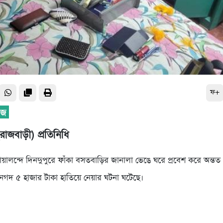
ফ+
রাজবাড়ী) প্রতিনিধি
য়ালন্দে দিনদুপুরে ফাঁকা বসতবাড়ির জানালা ভেঙে ঘরে প্রবেশ করে অন্তত
র ও নগদ ৫ হাজার টাকা হাতিয়ে নেয়ার ঘটনা ঘটেছে।