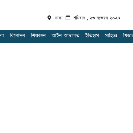
ঢাকা
শনিবার , ২৩ নভেম্বর ২০২৪
লা
বিনোদন
শিক্ষাঙ্গন
আইন-আদালত
ইতিহাস
সাহিত্য
ফিচা