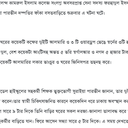
লন্দ কামরুল ইসলাম কলেজ সংলগ্ন অবসরপ্রাপ্ত সেনা সদস্য ফরহাদুল ইসল
ইয়া পারভীন দম্পতির ফাঁকা বসতবাড়িতে শুক্রবার এ ঘটনা ঘটে।
রা ঘরের কয়েকটি কক্ষের দুইটি আলমারি ও ৩ টি ওয়ারড্রপ ভেঙে স্বর্নের ৩টি
দুল, বেশ কয়েকটা আংটিসহ অন্তত ৫ ভরি স্বর্ণালঙ্কার ও নগদ ৫ হাজার টাক
কয়েকটি আলমারির লকার ভাংচুর ও ঘরের জিনিসপত্র তছনছ করে।
েল হাইস্কুলের সহকর্মী শিক্ষক ভুক্তভোগী সুরাইয়া পারভীন জানান, তার দ
 করেন।তার স্বামী চিকিৎসাজনিত কারনে কয়েকদিন ধরে ঢাকায় অবস্হান ক
াল সারে ৯ টার দিকে তিনি বাড়ির ঘরের সকল দরজা-জানালা তালাবদ্ধ করে
র্মীর বাড়িতে যান। ফিরে আসেন সন্ধ্যা সারে ৫ টার দিকে। এ সময় দেখত