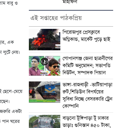
মাহফিল
াম বাবু ও
এই সপ্তাহের পাঠকপ্রিয়
পিরোজপুর প্রেসক্লাবে
অগ্নিকান্ড, মার্কেট পুড়ে ছাই
 হার, এক
া লুটে নেয়।
গোপালগঞ্জ জেলা ছাত্রলীগের
কমিটি অনুমোদন; সভাপতি
নিউটন, সম্পাদক পিয়াল
ভাঙ্গা-রাজবাড়ী -ভাটিয়াপাড়া
ুই ছেলে-মেয়ে
রুট,শিডিউল বিপর্যয়ের
সুবিধা নিচ্ছে বেসরকারি ট্রেন
রছেন।
কোম্পানি
 জরুরি একটা
বাড়লো টুঙ্গিপাড়া টু ঢাকার
ে পান ঘরের
ভাড়াঃ গুলিস্তান ৪৫০ টাকা,