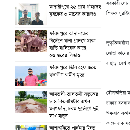
সরকারী গোয়া
মাদারীপুরে ২৫ গ্রাম গাঁজাসহ
শিক্ষক সুরা
যুবকের ৩ মাসের কারাদণ্ড
ফরিদপুরে আদালতের
নির্দেশে থানা প্রাঙ্গণে থাকা
দূস্কৃতিকারী
হাতি মালিকের কাছে
জোড়া কানের 
হস্তান্তরের সিদ্ধান্ত
এছাড়া বেশ 
ফরিদপুরে ডিবি হেফাজতে
ছাত্রলীগ কর্মীর মৃত্যু
দৌলতদিয়া মড
আমতলী-তালতলী সড়কের
৮.৪ কিলোমিটার এখন
ঢাকায় বসবাস
মরণফাঁদ, চরম দুর্ভোগে দুই
শুক্রবার সক
লাখ মানুষ
কাজে এক সহক
আশাশুনিতে পার্টনার ফিল্ড