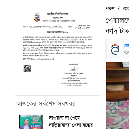
/
প্রচ্ছদ
জে
গোয়ালন্দ
নগদ টাকা
গোয়
নভে
আজকের সর্বশেষ সবখবর
দাওয়াত না পেয়ে
দাড়িয়াবান্দা খেলা বন্ধের