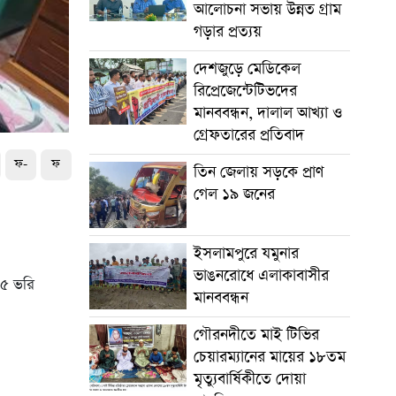
আলোচনা সভায় উন্নত গ্রাম
গড়ার প্রত্যয়
দেশজুড়ে মেডিকেল
রিপ্রেজেন্টেটিভদের
মানববন্ধন, দালাল আখ্যা ও
গ্রেফতারের প্রতিবাদ
ফ-
ফ
তিন জেলায় সড়কে প্রাণ
গেল ১৯ জনের
ইসলামপুরে যমুনার
ভাঙনরোধে এলাকাবাসীর
 ৫ ভরি
মানববন্ধন
গৌরনদীতে মাই টিভির
চেয়ারম্যানের মায়ের ১৮তম
মৃত্যুবার্ষিকীতে দোয়া