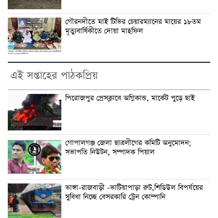
গৌরনদীতে মাই টিভির চেয়ারম্যানের মায়ের ১৮তম
মৃত্যুবার্ষিকীতে দোয়া মাহফিল
এই সপ্তাহের পাঠকপ্রিয়
পিরোজপুর প্রেসক্লাবে অগ্নিকান্ড, মার্কেট পুড়ে ছাই
গোপালগঞ্জ জেলা ছাত্রলীগের কমিটি অনুমোদন;
সভাপতি নিউটন, সম্পাদক পিয়াল
ভাঙ্গা-রাজবাড়ী -ভাটিয়াপাড়া রুট,শিডিউল বিপর্যয়ের
সুবিধা নিচ্ছে বেসরকারি ট্রেন কোম্পানি