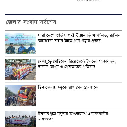
জেলার সংবাদ সর্বশেষ
সারা দেশে জাতীয় পল্লী উন্নয়ন দিবস পালিত, র‍্যালি-
আলোচনা সভায় উন্নত গ্রাম গড়ার প্রত্যয়
দেশজুড়ে মেডিকেল রিপ্রেজেন্টেটিভদের মানববন্ধন,
দালাল আখ্যা ও গ্রেফতারের প্রতিবাদ
তিন জেলায় সড়কে প্রাণ গেল ১৯ জনের
ইসলামপুরে যমুনার ভাঙনরোধে এলাকাবাসীর
মানববন্ধন