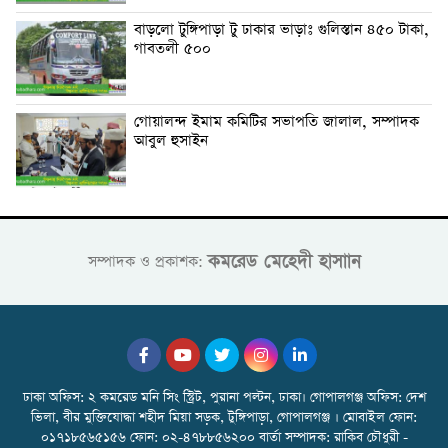
বাড়লো টুঙ্গিপাড়া টু ঢাকার ভাড়াঃ গুলিস্তান ৪৫০ টাকা,
গাবতলী ৫০০
গোয়ালন্দ ইমাম কমিটির সভাপতি জালাল, সম্পাদক
আবুল হুসাইন
কমরেড মেহেদী হাসাান
সম্পাদক ও প্রকাশক:
ঢাকা অফিস: ২ কমরেড মনি সিং স্ট্রিট, পুরানা পল্টন, ঢাকা। গোপালগঞ্জ অফিস: দেশ
ভিলা, বীর মুক্তিযোদ্ধা শহীদ মিয়া সড়ক, টুঙ্গিপাড়া, গোপালগঞ্জ । মোবাইল ফোন:
০১৭১৮৫৬৫১৫৬ ফোন: ০২-৪৭৮৮৫৬২০০ বার্তা সম্পাদক: রাকিব চৌধুরী -