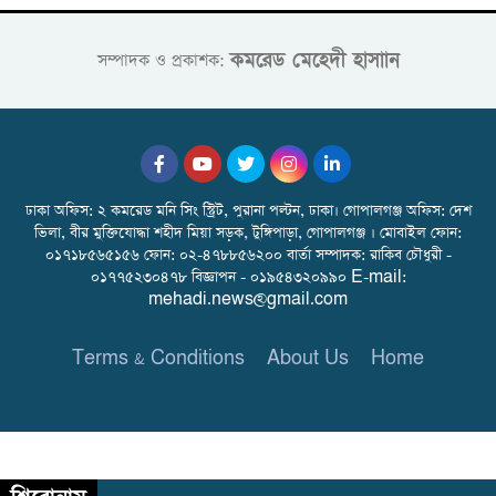
কমরেড মেহেদী হাসাান
সম্পাদক ও প্রকাশক:
ঢাকা অফিস: ২ কমরেড মনি সিং স্ট্রিট, পুরানা পল্টন, ঢাকা। গোপালগঞ্জ অফিস: দেশ
ভিলা, বীর মুক্তিযোদ্ধা শহীদ মিয়া সড়ক, টুঙ্গিপাড়া, গোপালগঞ্জ । মোবাইল ফোন:
০১৭১৮৫৬৫১৫৬ ফোন: ০২-৪৭৮৮৫৬২০০ বার্তা সম্পাদক: রাকিব চৌধুরী -
০১৭৭৫২৩০৪৭৮ বিজ্ঞাপন - ০১৯৫৪৩২০৯৯০ E-mail:
mehadi.news@gmail.com
Terms & Conditions
About Us
Home