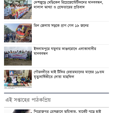
দেশজুড়ে মেডিকেল রিপ্রেজেন্টেটিভদের মানববন্ধন,
দালাল আখ্যা ও গ্রেফতারের প্রতিবাদ
তিন জেলায় সড়কে প্রাণ গেল ১৯ জনের
ইসলামপুরে যমুনার ভাঙনরোধে এলাকাবাসীর
মানববন্ধন
গৌরনদীতে মাই টিভির চেয়ারম্যানের মায়ের ১৮তম
মৃত্যুবার্ষিকীতে দোয়া মাহফিল
এই সপ্তাহের পাঠকপ্রিয়
পিরোজপুর প্রেসক্লাবে অগ্নিকান্ড, মার্কেট পুড়ে ছাই