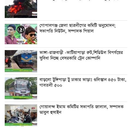
গোপালগঞ্জ জেলা ছাত্রলীগের কমিটি অনুমোদন;
সভাপতি নিউটন, সম্পাদক পিয়াল
ভাঙ্গা-রাজবাড়ী -ভাটিয়াপাড়া রুট,শিডিউল বিপর্যয়ের
সুবিধা নিচ্ছে বেসরকারি ট্রেন কোম্পানি
বাড়লো টুঙ্গিপাড়া টু ঢাকার ভাড়াঃ গুলিস্তান ৪৫০ টাকা,
গাবতলী ৫০০
গোয়ালন্দ ইমাম কমিটির সভাপতি জালাল, সম্পাদক
আবুল হুসাইন