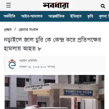
অর্থনীতি
আইন-আদালত
আন্তর্জাতিক
ইতিহাস
কৃষি
খুলনা 
/
প্রচ্ছদ
জেলার সংবাদ
নড়াইলে জাল চুরি কে কেন্দ্র করে প্রতিপক্ষের
হামলায় আহত ৮
নড়াইল প্রতিনিধি
নভেম্বর ২৫, ২০২৪ ৯:১০ অপরাহ্ণ