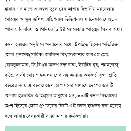
হাসান এর হাতে এ কম্বল তুলে দেন আশার বিভাগীয় ম্যানেজার
মোহম্মদ আব্দুল জলিল।এডিশনাল ডিভিশনাল ম্যানেজার মোহম্মদ
গোলাম কিবরিয়া ও সিনিয়র ডিস্টিক্ট ম্যানেজার মোহম্মদ মিলন মিয়া।
কম্বল হস্তান্তর অনুষ্ঠানে অন্যান্যের মধ্যে উপস্থিত ছিলেন অতিরিক্ত
জেলা প্রশাসক(সার্বিক) অরবিন্দ বিশ্বাস।আশার আরএম মোঃ
রোকনুজ্জামান, সি.বিএম অরুপ চন্দ্র রানা, ইয়াছিন নুর, শ্যামলেন্দু
বাড়ৈ, এসই মোঃ শাহআলম শেখ সহ অন্যান্য কর্মকর্তা বৃন্দ। প্রতি
বছরের ন্যায় এ বছরও জেলা প্রশাসনের মাধ্যমে দেশের ৬৪ টি
জেলায় হতদরিদ্র ও ছিন্নমূল মানুষের ২৫,৬০০টি কম্বল বিতরণের
অংশ হিসেবে জেলা প্রশাসকের নিকট এই কম্বল হস্তান্তর করা হয়েছে
বলে জানায় বেসরকারী সংস্থা আশার কর্মকর্তারা।