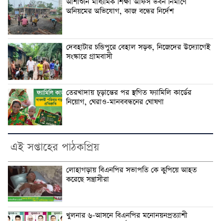
আশাশুনি মাধ্যমিক শিক্ষা অফিস ভবন নির্মাণে
অনিয়মের অভিযোগ, কাজ বন্ধের নির্দেশ
দেবহাটার চন্ডিপুরে বেহাল সড়ক, নিজেদের উদ্যোগেই
সংস্কারে গ্রামবাসী
তেরখাদায় চূড়ান্তের পর স্থগিত ফ্যামিলি কার্ডের
নিয়োগ, ঘেরাও-মানববন্ধনের ঘোষণা
এই সপ্তাহের পাঠকপ্রিয়
লোহাগড়ায় বিএনপির সভাপতি কে কুপিয়ে আহত
করেছে সন্ত্রাসীরা
খুলনার ৬-আসনে বিএনপির মনোনয়নপ্রত্যাশী