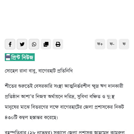
ফ+
ফ-
ফ
সোহেল রানা বাবু, বাগেরহাট প্রতিনিধি
শীতের শুরুতেই বেসরকারি সংস্থা আত্মনির্ভরশীল ক্ষুদ্র ঋণ দানকারী
প্রতিষ্ঠান আশা’র নিজস্ব অর্থায়নে দরিদ্র, সুবিধা বঞ্চিত ও দু:স্থ
মানুষের মাঝে বিতরণের লক্ষে বাগেরহাটের জেলা প্রশাসকের নিকট
৪৩০টি কম্বল হস্তান্তর করেছে।
বৃহস্পতিবার (২৮ নভেম্বর) সকালে জেলা প্রশাসক আহমেদ কামরুল