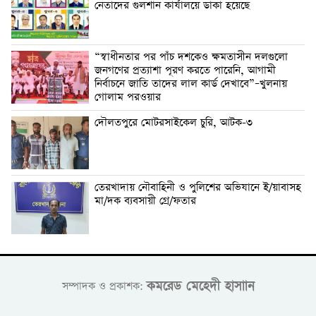
নেতাদের গুলশান কার্যালয়ে ডাকা হয়েছে
“স্বাধীনতার পর পাঁচ দশকেও ক্ষমতাসীন দলগুলো
জনগণের প্রত্যাশা পূরণ করতে পারেনি, আগামী
নির্বাচনে জাতি তাদের লাল কার্ড দেখাবে”–খুলনায়
গোলাম পরওয়ার
দৌলতপুরে মোটরসাইকেল চুরি, আটক-৩
তেরখাদায় নৌবাহিনী ও পুলিশের অভিযানে ই/য়াবাসহ
মা/দক ব্যবসায়ী গ্রে/ফতার
কমরেড মেহেদী হাসাান
সম্পাদক ও প্রকাশক: