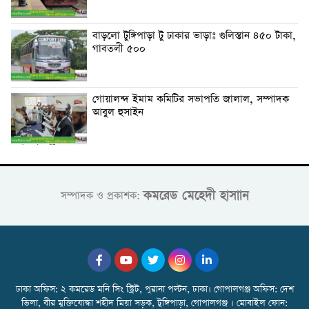
বাড়লো টুঙ্গিপাড়া টু ঢাকার ভাড়াঃ গুলিস্তান ৪৫০ টাকা,
গাবতলী ৫০০
গোয়ালন্দ ইমাম কমিটির সভাপতি জালাল, সম্পাদক
আবুল হুসাইন
কমরেড মেহেদী হাসাান
সম্পাদক ও প্রকাশক:
ঢাকা অফিস: ২ কমরেড মনি সিং স্ট্রিট, পুরানা পল্টন, ঢাকা। গোপালগঞ্জ অফিস: দেশ
ভিলা, বীর মুক্তিযোদ্ধা শহীদ মিয়া সড়ক, টুঙ্গিপাড়া, গোপালগঞ্জ । মোবাইল ফোন: