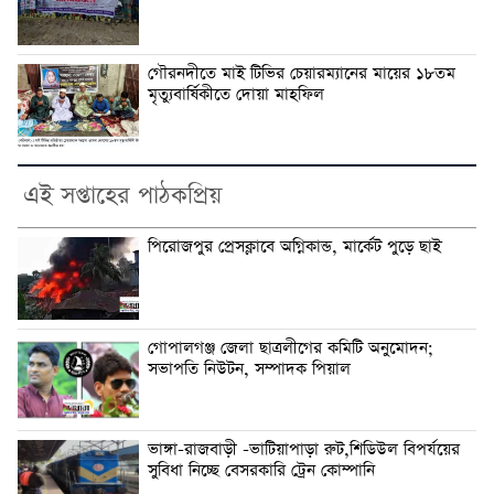
গৌরনদীতে মাই টিভির চেয়ারম্যানের মায়ের ১৮তম
মৃত্যুবার্ষিকীতে দোয়া মাহফিল
এই সপ্তাহের পাঠকপ্রিয়
পিরোজপুর প্রেসক্লাবে অগ্নিকান্ড, মার্কেট পুড়ে ছাই
গোপালগঞ্জ জেলা ছাত্রলীগের কমিটি অনুমোদন;
সভাপতি নিউটন, সম্পাদক পিয়াল
ভাঙ্গা-রাজবাড়ী -ভাটিয়াপাড়া রুট,শিডিউল বিপর্যয়ের
সুবিধা নিচ্ছে বেসরকারি ট্রেন কোম্পানি