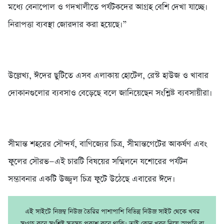
মধ্যে বেনাপোল ও গদখালীতে পর্যটকদের আগ্রহ বেশি দেখা যাচ্ছে।
নিরাপত্তা ব্যবস্থা জোরদার করা হয়েছে।”
উল্লেখ্য, ঈদের ছুটিতে এসব এলাকায় হোটেল, রেস্ট হাউজ ও খাবার
দোকানগুলোর ব্যবসাও বেড়েছে বলে জানিয়েছেন সংশ্লিষ্ট ব্যবসায়ীরা।
সীমান্ত শহরের সৌন্দর্য, বাণিজ্যের চিত্র, সীমান্তগেটের আকর্ষণ এবং
ফুলের সৌরভ—এই চারটি বিষয়ের সম্মিলনে যশোরের পর্যটন
সম্ভাবনার একটি উজ্জ্বল চিত্র ফুটে উঠেছে এবারের ঈদে।
এই সাইটে নিজম্ব নিউজ তৈরির পাশাপাশি বিভিন্ন নিউজ সাইট থেকে খবর
সংগ্রহ করে সংশ্লিষ্ট সূত্রসহ প্রকাশ করে থাকি। তাই কোন খবর নিয়ে আপত্তি বা