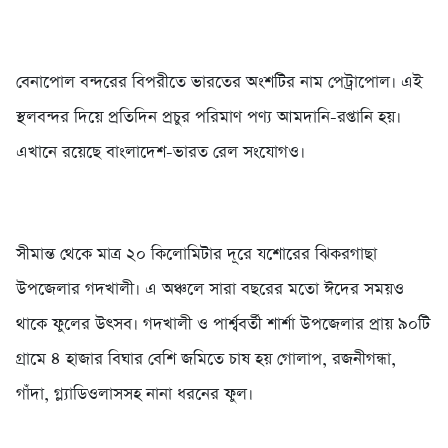
বেনাপোল বন্দরের বিপরীতে ভারতের অংশটির নাম পেট্রাপোল। এই
স্থলবন্দর দিয়ে প্রতিদিন প্রচুর পরিমাণ পণ্য আমদানি-রপ্তানি হয়।
এখানে রয়েছে বাংলাদেশ-ভারত রেল সংযোগও।
সীমান্ত থেকে মাত্র ২০ কিলোমিটার দূরে যশোরের ঝিকরগাছা
উপজেলার গদখালী। এ অঞ্চলে সারা বছরের মতো ঈদের সময়ও
থাকে ফুলের উৎসব। গদখালী ও পার্শ্ববর্তী শার্শা উপজেলার প্রায় ৯০টি
গ্রামে ৪ হাজার বিঘার বেশি জমিতে চাষ হয় গোলাপ, রজনীগন্ধা,
গাঁদা, গ্ল্যাডিওলাসসহ নানা ধরনের ফুল।