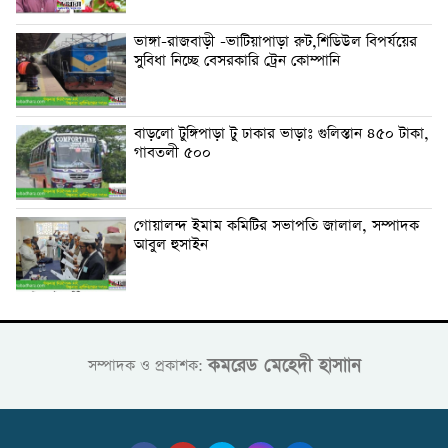
ভাঙ্গা-রাজবাড়ী -ভাটিয়াপাড়া রুট,শিডিউল বিপর্যয়ের
সুবিধা নিচ্ছে বেসরকারি ট্রেন কোম্পানি
বাড়লো টুঙ্গিপাড়া টু ঢাকার ভাড়াঃ গুলিস্তান ৪৫০ টাকা,
গাবতলী ৫০০
গোয়ালন্দ ইমাম কমিটির সভাপতি জালাল, সম্পাদক
আবুল হুসাইন
কমরেড মেহেদী হাসাান
সম্পাদক ও প্রকাশক: