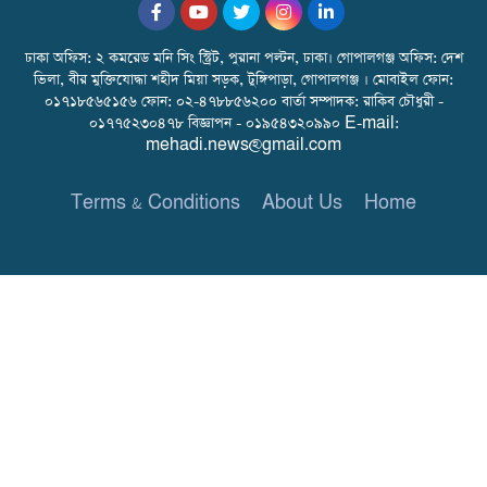
ঢাকা অফিস: ২ কমরেড মনি সিং স্ট্রিট, পুরানা পল্টন, ঢাকা। গোপালগঞ্জ অফিস: দেশ
ভিলা, বীর মুক্তিযোদ্ধা শহীদ মিয়া সড়ক, টুঙ্গিপাড়া, গোপালগঞ্জ । মোবাইল ফোন:
০১৭১৮৫৬৫১৫৬ ফোন: ০২-৪৭৮৮৫৬২০০ বার্তা সম্পাদক: রাকিব চৌধুরী -
০১৭৭৫২৩০৪৭৮ বিজ্ঞাপন - ০১৯৫৪৩২০৯৯০ E-mail:
mehadi.news@gmail.com
Terms & Conditions
About Us
Home