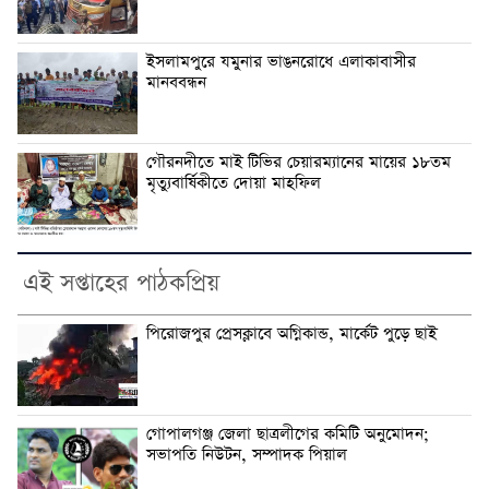
ইসলামপুরে যমুনার ভাঙনরোধে এলাকাবাসীর
মানববন্ধন
গৌরনদীতে মাই টিভির চেয়ারম্যানের মায়ের ১৮তম
মৃত্যুবার্ষিকীতে দোয়া মাহফিল
এই সপ্তাহের পাঠকপ্রিয়
পিরোজপুর প্রেসক্লাবে অগ্নিকান্ড, মার্কেট পুড়ে ছাই
গোপালগঞ্জ জেলা ছাত্রলীগের কমিটি অনুমোদন;
সভাপতি নিউটন, সম্পাদক পিয়াল