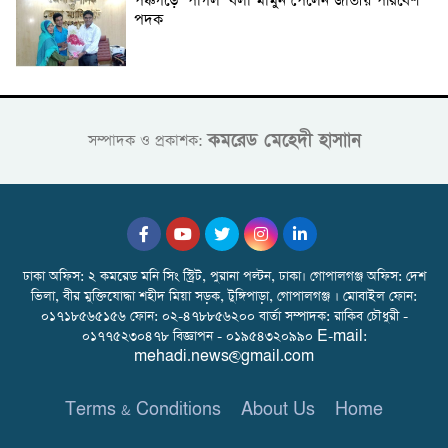
পঞ্চগড়ে ‘পাগল’ বলা মামুন পেলেন জাতীয় পরিবেশ
পদক
কমরেড মেহেদী হাসাান
সম্পাদক ও প্রকাশক:
ঢাকা অফিস: ২ কমরেড মনি সিং স্ট্রিট, পুরানা পল্টন, ঢাকা। গোপালগঞ্জ অফিস: দেশ
ভিলা, বীর মুক্তিযোদ্ধা শহীদ মিয়া সড়ক, টুঙ্গিপাড়া, গোপালগঞ্জ । মোবাইল ফোন:
০১৭১৮৫৬৫১৫৬ ফোন: ০২-৪৭৮৮৫৬২০০ বার্তা সম্পাদক: রাকিব চৌধুরী -
০১৭৭৫২৩০৪৭৮ বিজ্ঞাপন - ০১৯৫৪৩২০৯৯০ E-mail:
mehadi.news@gmail.com
Terms & Conditions
About Us
Home