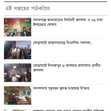
এই সপ্তাহের পাঠকপ্রিয়
নবাবগঞ্জে জামায়াতের নির্বাচনী জনসভা ও ২৬ দফা
ইশতেহার ঘোষণা
ঘোড়াঘাটে আজাদমোড়ে বিএনপির পথসভা,
ঘোড়াঘাটে দিনাজপুর ৬-আসনের জামায়াত প্রার্থীর
জনসভা
খানসামায় গৃহবধূর ঝুলন্ত ম/রদেহ উ’দ্ধার