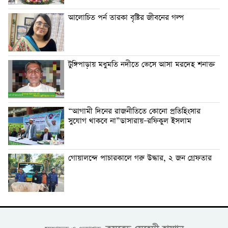
আলোচিত পর্ন তারকা বৃষ্টির জীবনের গল্প
টুঙ্গিপাড়ায় মধুমতি নদীতে ভেসে আসা মরদেহ শনাক্ত
“আগামী দিনের রাজনীতিতে কোনো প্রতিহিংসার
সুযোগ থাকবে না”ডাসারায়–রফিকুল ইসলাম
গোয়ালন্দে পাচারকালে গরু উদ্ধার, ২ জন গ্রেফতার