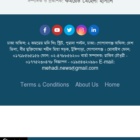
কমরেড মেহেদী হাসাান
সম্পাদক ও প্রকাশক:
ঢাকা অফিস: ২ কমরেড মনি সিং স্ট্রিট, পুরানা পল্টন, ঢাকা। গোপালগঞ্জ অফিস: দেশ
ভিলা, বীর মুক্তিযোদ্ধা শহীদ মিয়া সড়ক, টুঙ্গিপাড়া, গোপালগঞ্জ । মোবাইল ফোন:
০১৭১৮৫৬৫১৫৬ ফোন: ০২-৪৭৮৮৫৬২০০ বার্তা সম্পাদক: রাকিব চৌধুরী -
০১৭৭৫২৩০৪৭৮ বিজ্ঞাপন - ০১৯৫৪৩২০৯৯০ E-mail:
mehadi.news@gmail.com
Terms & Conditions
About Us
Home