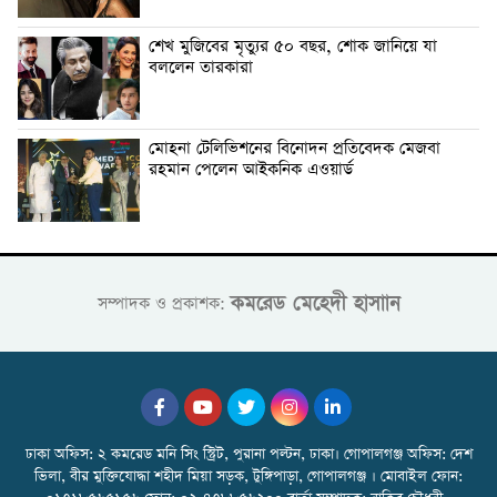
শেখ মুজিবের মৃত্যুর ৫০ বছর, শোক জানিয়ে যা
বললেন তারকারা
মোহনা টেলিভিশনের বিনোদন প্রতিবেদক মেজবা
রহমান পেলেন আইকনিক এওয়ার্ড
কমরেড মেহেদী হাসাান
সম্পাদক ও প্রকাশক:
ঢাকা অফিস: ২ কমরেড মনি সিং স্ট্রিট, পুরানা পল্টন, ঢাকা। গোপালগঞ্জ অফিস: দেশ
ভিলা, বীর মুক্তিযোদ্ধা শহীদ মিয়া সড়ক, টুঙ্গিপাড়া, গোপালগঞ্জ । মোবাইল ফোন: