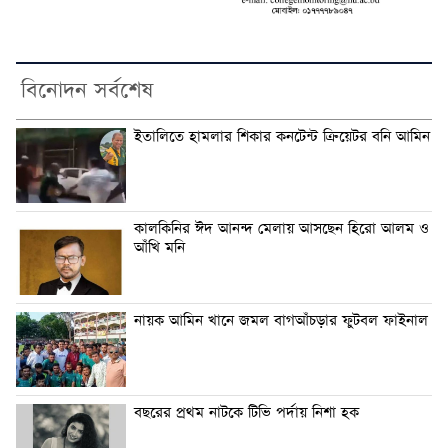
বিনোদন সর্বশেষ
ইতালিতে হামলার শিকার কনটেন্ট ক্রিয়েটর বনি আমিন
কালকিনির ঈদ আনন্দ মেলায় আসছেন হিরো আলম ও
আঁখি মনি
নায়ক আমিন খানে জমল বাগআঁচড়ার ফুটবল ফাইনাল
বছরের প্রথম নাটকে টিভি পর্দায় নিশা হক