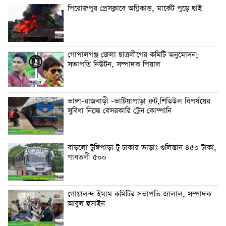
পিরোজপুর প্রেসক্লাবে অগ্নিকান্ড, মার্কেট পুড়ে ছাই
গোপালগঞ্জ জেলা ছাত্রলীগের কমিটি অনুমোদন;
সভাপতি নিউটন, সম্পাদক পিয়াল
ভাঙ্গা-রাজবাড়ী -ভাটিয়াপাড়া রুট,শিডিউল বিপর্যয়ের
সুবিধা নিচ্ছে বেসরকারি ট্রেন কোম্পানি
বাড়লো টুঙ্গিপাড়া টু ঢাকার ভাড়াঃ গুলিস্তান ৪৫০ টাকা,
গাবতলী ৫০০
গোয়ালন্দ ইমাম কমিটির সভাপতি জালাল, সম্পাদক
আবুল হুসাইন