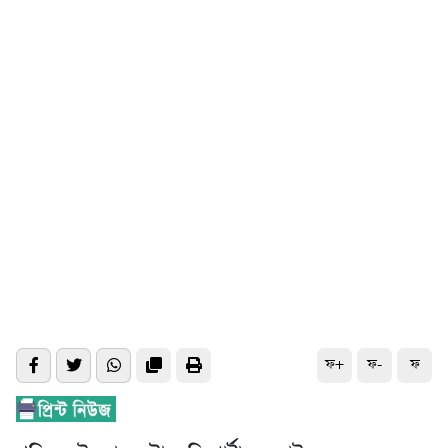
ফ+
ফ-
ফ