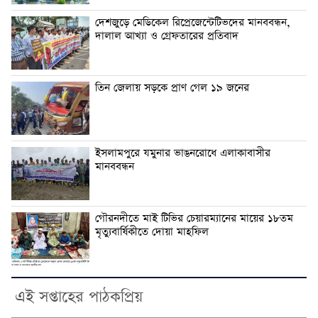
দেশজুড়ে মেডিকেল রিপ্রেজেন্টেটিভদের মানববন্ধন,
দালাল আখ্যা ও গ্রেফতারের প্রতিবাদ
তিন জেলায় সড়কে প্রাণ গেল ১৯ জনের
ইসলামপুরে যমুনার ভাঙনরোধে এলাকাবাসীর
মানববন্ধন
গৌরনদীতে মাই টিভির চেয়ারম্যানের মায়ের ১৮তম
মৃত্যুবার্ষিকীতে দোয়া মাহফিল
এই সপ্তাহের পাঠকপ্রিয়