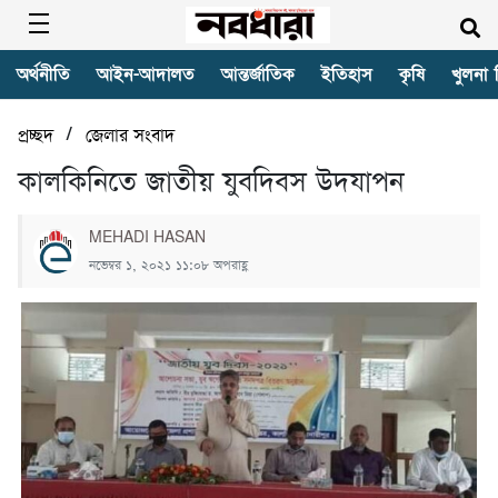
অর্থনীতি
আইন-আদালত
আন্তর্জাতিক
ইতিহাস
কৃষি
খুলনা 
/
প্রচ্ছদ
জেলার সংবাদ
কালকিনিতে জাতীয় যুবদিবস উদযাপন
MEHADI HASAN
নভেম্বর ১, ২০২১ ১১:০৮ অপরাহ্ণ