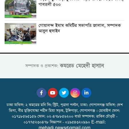
গাবতলী ৫০০
গোয়ালন্দ ইমাম কমিটির সভাপতি জালাল, সম্পাদক
আবুল হুসাইন
কমরেড মেহেদী হাসাান
সম্পাদক ও প্রকাশক:
ঢাকা অফিস: ২ কমরেড মনি সিং স্ট্রিট, পুরানা পল্টন, ঢাকা। গোপালগঞ্জ অফিস: দেশ
ভিলা, বীর মুক্তিযোদ্ধা শহীদ মিয়া সড়ক, টুঙ্গিপাড়া, গোপালগঞ্জ । মোবাইল ফোন:
০১৭১৮৫৬৫১৫৬ ফোন: ০২-৪৭৮৮৫৬২০০ বার্তা সম্পাদক: রাকিব চৌধুরী -
০১৭৭৫২৩০৪৭৮ বিজ্ঞাপন - ০১৯৫৪৩২০৯৯০ E-mail:
mehadi.news@gmail.com