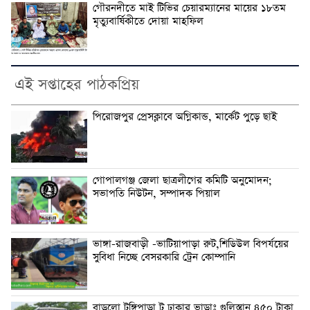
গৌরনদীতে মাই টিভির চেয়ারম্যানের মায়ের ১৮তম
মৃত্যুবার্ষিকীতে দোয়া মাহফিল
এই সপ্তাহের পাঠকপ্রিয়
পিরোজপুর প্রেসক্লাবে অগ্নিকান্ড, মার্কেট পুড়ে ছাই
গোপালগঞ্জ জেলা ছাত্রলীগের কমিটি অনুমোদন;
সভাপতি নিউটন, সম্পাদক পিয়াল
ভাঙ্গা-রাজবাড়ী -ভাটিয়াপাড়া রুট,শিডিউল বিপর্যয়ের
সুবিধা নিচ্ছে বেসরকারি ট্রেন কোম্পানি
বাড়লো টুঙ্গিপাড়া টু ঢাকার ভাড়াঃ গুলিস্তান ৪৫০ টাকা,