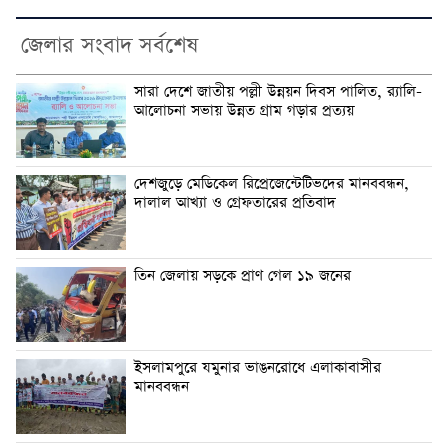
জেলার সংবাদ সর্বশেষ
সারা দেশে জাতীয় পল্লী উন্নয়ন দিবস পালিত, র‍্যালি-
আলোচনা সভায় উন্নত গ্রাম গড়ার প্রত্যয়
দেশজুড়ে মেডিকেল রিপ্রেজেন্টেটিভদের মানববন্ধন,
দালাল আখ্যা ও গ্রেফতারের প্রতিবাদ
তিন জেলায় সড়কে প্রাণ গেল ১৯ জনের
ইসলামপুরে যমুনার ভাঙনরোধে এলাকাবাসীর
মানববন্ধন