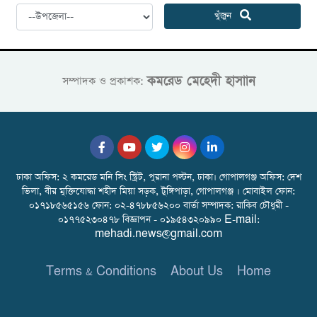
খুঁজুন
কমরেড মেহেদী হাসাান
সম্পাদক ও প্রকাশক:
ঢাকা অফিস: ২ কমরেড মনি সিং স্ট্রিট, পুরানা পল্টন, ঢাকা। গোপালগঞ্জ অফিস: দেশ
ভিলা, বীর মুক্তিযোদ্ধা শহীদ মিয়া সড়ক, টুঙ্গিপাড়া, গোপালগঞ্জ । মোবাইল ফোন:
০১৭১৮৫৬৫১৫৬ ফোন: ০২-৪৭৮৮৫৬২০০ বার্তা সম্পাদক: রাকিব চৌধুরী -
০১৭৭৫২৩০৪৭৮ বিজ্ঞাপন - ০১৯৫৪৩২০৯৯০ E-mail:
mehadi.news@gmail.com
Terms & Conditions
About Us
Home