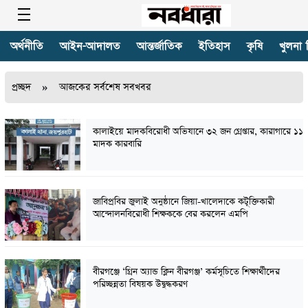
অর্থনীতি
আইন-আদালত
আন্তর্জাতিক
ইতিহাস
কৃষি
খুলনা 
»
প্রচ্ছদ
আজকের সর্বশেষ সবখবর
কালাইয়ে মাদকবিরোধী অভিযানে ৩২ জন গ্রেপ্তার, কারাগারে ১১
মাদক কারবারি
জাবিপ্রবির জুলাই অনুষ্ঠানে জিয়া-খালেদাকে কটূক্তিকারী
আন্দোলনবিরোধী শিক্ষককে বের করলেন এমপি
বীরগঞ্জে ‘গ্রিন অ্যান্ড ক্লিন বীরগঞ্জ’ কর্মসূচিতে শিক্ষার্থীদের
পরিচ্ছন্নতা বিষয়ক উদ্বুদ্ধকরণ