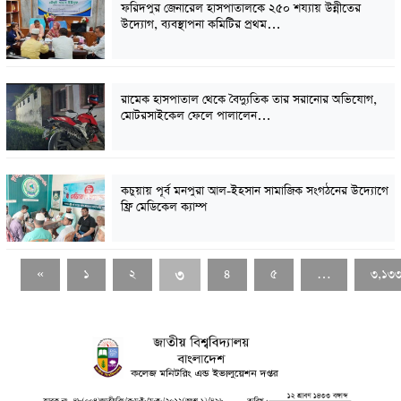
ফরিদপুর জেনারেল হাসপাতালকে ২৫০ শয্যায় উন্নীতের
উদ্যোগ, ব্যবস্থাপনা কমিটির প্রথম…
রামেক হাসপাতাল থেকে বৈদ্যুতিক তার সরানোর অভিযোগ,
মোটরসাইকেল ফেলে পালালেন…
কচুয়ায় পূর্ব মনপুরা আল-ইহসান সামাজিক সংগঠনের উদ্যোগে
ফ্রি মেডিকেল ক্যাম্প
৩
«
১
২
৪
৫
…
৩,১৩