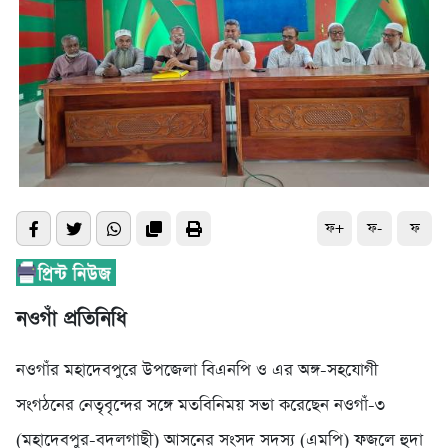
ফ+
ফ-
ফ
নওগাঁ প্রতিনিধি
নওগাঁর মহাদেবপুরে উপজেলা বিএনপি ও এর অঙ্গ-সহযোগী
সংগঠনের নেতৃবৃন্দের সঙ্গে মতবিনিময় সভা করেছেন নওগাঁ-৩
(মহাদেবপুর-বদলগাছী) আসনের সংসদ সদস্য (এমপি) ফজলে হুদা