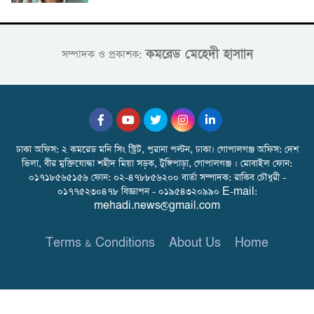
কমরেড মেহেদী হাসাান
সম্পাদক ও প্রকাশক:
ঢাকা অফিস: ২ কমরেড মনি সিং স্ট্রিট, পুরানা পল্টন, ঢাকা। গোপালগঞ্জ অফিস: দেশ
ভিলা, বীর মুক্তিযোদ্ধা শহীদ মিয়া সড়ক, টুঙ্গিপাড়া, গোপালগঞ্জ । মোবাইল ফোন:
০১৭১৮৫৬৫১৫৬ ফোন: ০২-৪৭৮৮৫৬২০০ বার্তা সম্পাদক: রাকিব চৌধুরী -
০১৭৭৫২৩০৪৭৮ বিজ্ঞাপন - ০১৯৫৪৩২০৯৯০ E-mail:
mehadi.news@gmail.com
Terms & Conditions
About Us
Home