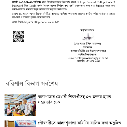
বরিশাল বিভাগ সর্বশেষ
কলাপাড়ায় মেধাবী শিক্ষার্থীসহ ৫৭ জনের হাতে
সহায়তার চেক
গৌরনদীতে আইনশৃঙ্খলা কমিটির মাসিক সভা অনুষ্ঠিত