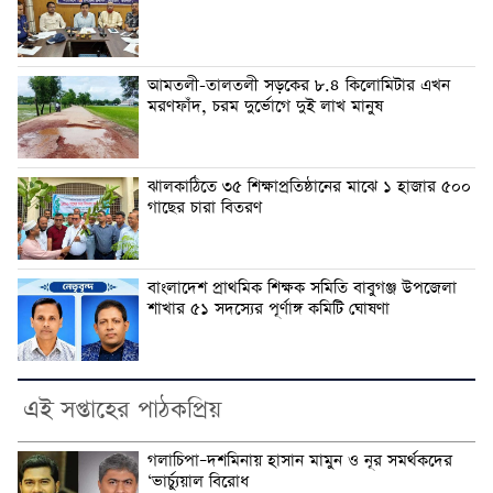
আমতলী-তালতলী সড়কের ৮.৪ কিলোমিটার এখন
মরণফাঁদ, চরম দুর্ভোগে দুই লাখ মানুষ
ঝালকাঠিতে ৩৫ শিক্ষাপ্রতিষ্ঠানের মাঝে ১ হাজার ৫০০
গাছের চারা বিতরণ
বাংলাদেশ প্রাথমিক শিক্ষক সমিতি বাবুগঞ্জ উপজেলা
শাখার ৫১ সদস্যের পূর্ণাঙ্গ কমিটি ঘোষণা
এই সপ্তাহের পাঠকপ্রিয়
গলাচিপা–দশমিনায় হাসান মামুন ও নূর সমর্থকদের
‘ভার্চ্যুয়াল বিরোধ