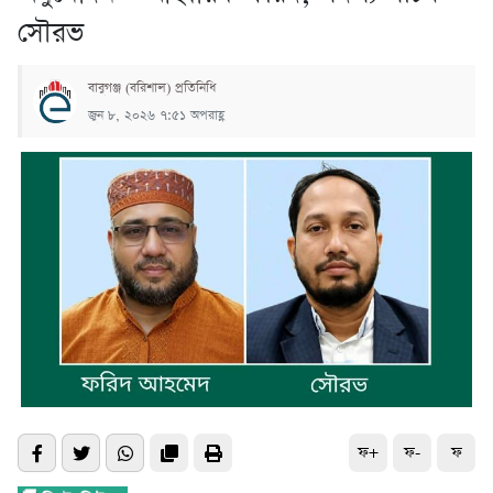
সৌরভ
বাবুগঞ্জ (বরিশাল) প্রতিনিধি
জুন ৮, ২০২৬ ৭:৫১ অপরাহ্ণ
ফ+
ফ-
ফ