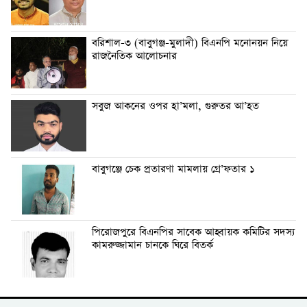
বরিশাল-৩ (বাবুগঞ্জ-মুলাদী) বিএনপি মনোনয়ন নিয়ে
রাজনৈতিক আলোচনার
সবুজ আকনের ওপর হা’মলা, গুরুতর আ’হত
বাবুগঞ্জে চেক প্রতারণা মামলায় গ্রে’ফতার ১
পিরোজপুরে বিএনপির সাবেক আহ্বায়ক কমিটির সদস্য
কামরুজ্জামান চানকে ঘিরে বিতর্ক