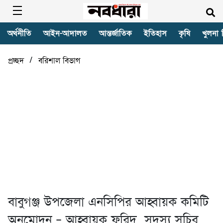
অর্থনীতি
আইন-আদালত
আন্তর্জাতিক
ইতিহাস
কৃষি
খুলনা 
/
প্রচ্ছদ
বরিশাল বিভাগ
বাবুগঞ্জ উপজেলা এনসিপির আহ্বায়ক কমিটি
অনুমোদন – আহ্বায়ক ফরিদ, সদস্য সচিব