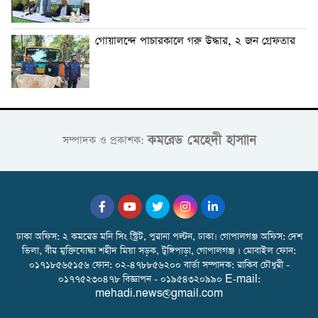
গোয়ালন্দে পাচারকালে গরু উদ্ধার, ২ জন গ্রেফতার
কমরেড মেহেদী হাসাান
সম্পাদক ও প্রকাশক:
ঢাকা অফিস: ২ কমরেড মনি সিং স্ট্রিট, পুরানা পল্টন, ঢাকা। গোপালগঞ্জ অফিস: দেশ
ভিলা, বীর মুক্তিযোদ্ধা শহীদ মিয়া সড়ক, টুঙ্গিপাড়া, গোপালগঞ্জ । মোবাইল ফোন:
০১৭১৮৫৬৫১৫৬ ফোন: ০২-৪৭৮৮৫৬২০০ বার্তা সম্পাদক: রাকিব চৌধুরী -
০১৭৭৫২৩০৪৭৮ বিজ্ঞাপন - ০১৯৫৪৩২০৯৯০ E-mail:
mehadi.news@gmail.com