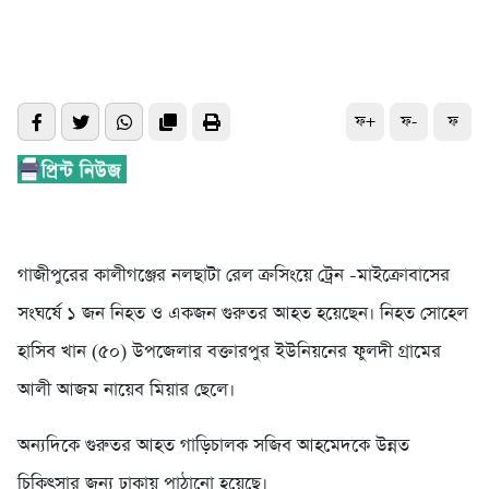
ফ+
ফ-
ফ
গাজীপুরের কালীগঞ্জের নলছাটা রেল ক্রসিংয়ে ট্রেন -মাইক্রোবাসের
সংঘর্ষে ১ জন নিহত ও একজন গুরুতর আহত হয়েছেন। নিহত সোহেল
হাসিব খান (৫০) উপজেলার বক্তারপুর ইউনিয়নের ফুলদী গ্রামের
আলী আজম নায়েব মিয়ার ছেলে।
অন্যদিকে গুরুতর আহত গাড়িচালক সজিব আহমেদকে উন্নত
চিকিৎসার জন্য ঢাকায় পাঠানো হয়েছে।