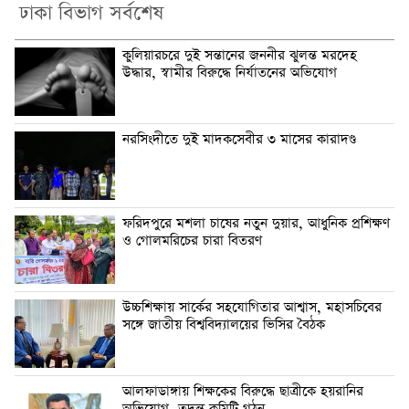
ঢাকা বিভাগ সর্বশেষ
কুলিয়ারচরে দুই সন্তানের জননীর ঝুলন্ত মরদেহ
উদ্ধার, স্বামীর বিরুদ্ধে নির্যাতনের অভিযোগ
নরসিংদীতে দুই মাদকসেবীর ৩ মাসের কারাদণ্ড
ফরিদপুরে মশলা চাষের নতুন দুয়ার, আধুনিক প্রশিক্ষণ
ও গোলমরিচের চারা বিতরণ
উচ্চশিক্ষায় সার্কের সহযোগিতার আশ্বাস, মহাসচিবের
সঙ্গে জাতীয় বিশ্ববিদ্যালয়ের ভিসির বৈঠক
আলফাডাঙ্গায় শিক্ষকের বিরুদ্ধে ছাত্রীকে হয়রানির