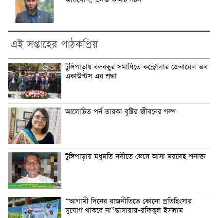
অভিযোগ, তদন্ত কমিটি গঠন
এই সপ্তাহের পাঠকপ্রিয়
টুঙ্গিপাড়ায় বঙ্গবন্ধুর সমাধিতে কন্ট্রোলার জেনারেল অব
একাউন্টস এর শ্রদ্ধা
আলোচিত পর্ন তারকা বৃষ্টির জীবনের গল্প
টুঙ্গিপাড়ায় মধুমতি নদীতে ভেসে আসা মরদেহ শনাক্ত
“আগামী দিনের রাজনীতিতে কোনো প্রতিহিংসার
সুযোগ থাকবে না”ডাসারায়–রফিকুল ইসলাম