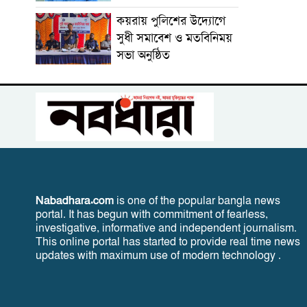
কয়রায় পুলিশের উদ্যোগে
সুধী সমাবেশ ও মতবিনিময়
সভা অনুষ্ঠিত
Nabadhara.com
is one of the popular bangla news
portal. It has begun with commitment of fearless,
investigative, informative and independent journalism.
This online portal has started to provide real time news
updates with maximum use of modern technology .