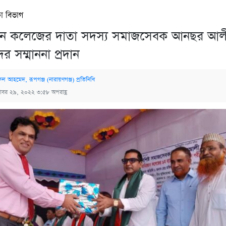
া বিভাগ
ন কলেজের দাতা সদস্য সমাজসেবক আনছর আল
ীদের সম্মাননা প্রদান
িল আহমেদ, রূপগঞ্জ (নারায়ণগঞ্জ) প্রতিনিধি
টোবর ২৯, ২০২২ ৩:৫৮ অপরাহ্ণ