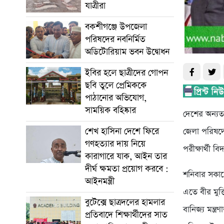
যাত্রীরা
বকশীগঞ্জে উপজেলা
পরিষদের নবনির্মিত
অডিটোরিয়াম ভবন উদ্বোধন
ইবির হলে ছাত্রীদের গোপন
ছবি তুলে প্রেমিককে
পাঠানোর অভিযোগ,
সাময়িক বহিষ্কার
দেশের অন্যত
শেখ হাসিনা দেশে ফিরে
জেলা পরিষদ
গণহত্যার দায় নিয়ে
পরীক্ষার্থী বিদ
কারাগারে যাক, আইন তার
দীর্ঘ ক্ষমতা প্রয়োগ করবে :
শনিবার সকালে
আইনমন্ত্রী
এতে বীর মুক
বুটেক্সে ছাত্রদলের হামলার
বানিজ্য মন্ত
প্রতিবাদে শিক্ষার্থীদের সাত