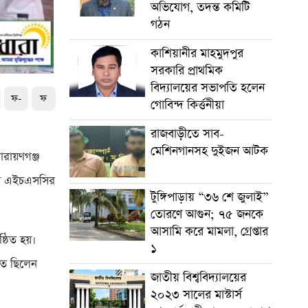
অভিযোগ, তদন্ত কমিটি
গঠন
কাশিয়ানীর মাহমুদপুর
সরকারি প্রাথমিক
বিদ্যালয়ের সভাপতি হলেন
ফ-
ফ
গোবিন্দ কির্ত্তনীয়া
রাজবাড়ীতে সাব-
মেশিনগানসহ দুইজন আটক
ারায়ণগঞ্জ
েন এইচএসসির
টুঙ্গিপাড়ায় “৩৬ শে জুলাই”
তোরণে আগুন; ৭৫ জনকে
আসামি করে মামলা, গ্রেপ্তার
্ঠিত হয়।
১
িত ছিলেন
জাতীয় বিশ্ববিদ্যালয়ের
২০২৩ সালের মাস্টার্স