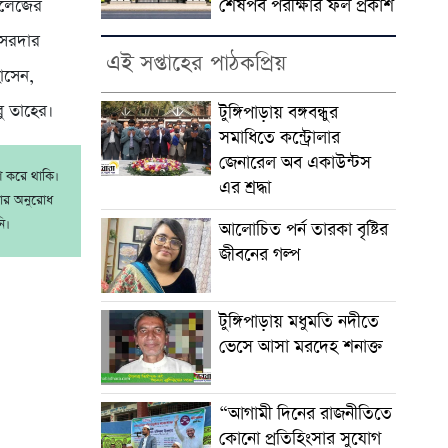
শেষপর্ব পরীক্ষার ফল প্রকাশ
কলেজের
 সরদার
এই সপ্তাহের পাঠকপ্রিয়
োসেন,
ু তাহের।
টুঙ্গিপাড়ায় বঙ্গবন্ধুর
সমাধিতে কন্ট্রোলার
জেনারেল অব একাউন্টস
াশ করে থাকি।
এর শ্রদ্ধা
রার অনুরোধ
ি।
আলোচিত পর্ন তারকা বৃষ্টির
জীবনের গল্প
টুঙ্গিপাড়ায় মধুমতি নদীতে
ভেসে আসা মরদেহ শনাক্ত
“আগামী দিনের রাজনীতিতে
কোনো প্রতিহিংসার সুযোগ