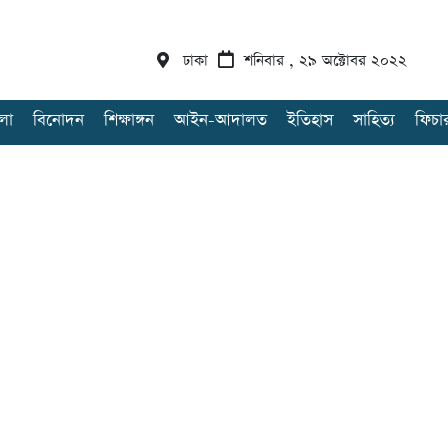
ঢাকা
শনিবার , ২৯ অক্টোবর ২০২২
লা
বিনোদন
শিক্ষাঙ্গন
আইন-আদালত
ইতিহাস
সাহিত্য
ফিচা