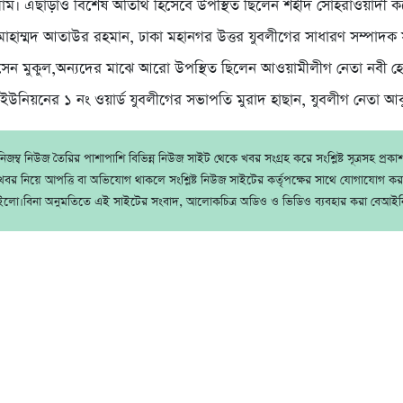
ম। এছাড়াও বিশেষ অতিথি হিসেবে উপস্থিত ছিলেন শহীদ সোহরাওয়ার্দী 
মোহাম্মদ আতাউর রহমান, ঢাকা মহানগর উত্তর যুবলীগের সাধারণ সম্পাদক
সেন মুকুল,অন্যদের মাঝে আরো উপস্থিত ছিলেন আওয়ামীলীগ নেতা নবী হ
 ইউনিয়নের ১ নং ওয়ার্ড যুবলীগের সভাপতি মুরাদ হাছান, যুবলীগ নেতা আব
জম্ব নিউজ তৈরির পাশাপাশি বিভিন্ন নিউজ সাইট থেকে খবর সংগ্রহ করে সংশ্লিষ্ট সূত্রসহ প্রক
বর নিয়ে আপত্তি বা অভিযোগ থাকলে সংশ্লিষ্ট নিউজ সাইটের কর্তৃপক্ষের সাথে যোগাযোগ ক
ইলো।বিনা অনুমতিতে এই সাইটের সংবাদ, আলোকচিত্র অডিও ও ভিডিও ব্যবহার করা বেআইন