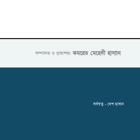
কমরেড মেহেদী হাসাান
সম্পাদক ও প্রকাশক:
সর্বস্বত্ব - দেশ হাসান