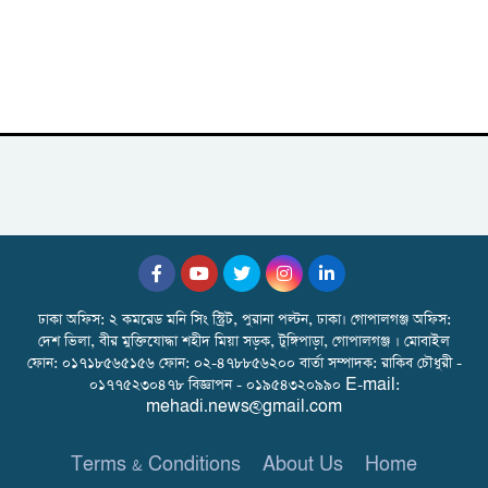
ঢাকা অফিস: ২ কমরেড মনি সিং স্ট্রিট, পুরানা পল্টন, ঢাকা। গোপালগঞ্জ অফিস:
দেশ ভিলা, বীর মুক্তিযোদ্ধা শহীদ মিয়া সড়ক, টুঙ্গিপাড়া, গোপালগঞ্জ । মোবাইল
ফোন: ০১৭১৮৫৬৫১৫৬ ফোন: ০২-৪৭৮৮৫৬২০০ বার্তা সম্পাদক: রাকিব চৌধুরী -
০১৭৭৫২৩০৪৭৮ বিজ্ঞাপন - ০১৯৫৪৩২০৯৯০ E-mail:
mehadi.news@gmail.com
Terms & Conditions
About Us
Home