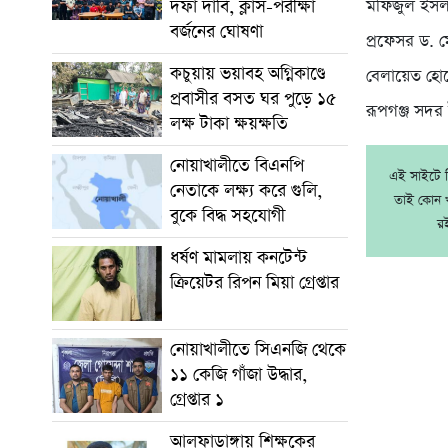
দফা দাবি, ক্লাস-পরীক্ষা
মফিজুল ইসলা
বর্জনের ঘোষণা
প্রফেসর ড. 
কচুয়ায় ভয়াবহ অগ্নিকাণ্ডে
বেলায়েত হো
প্রবাসীর বসত ঘর পুড়ে ১৫
রূপগঞ্জ সদর
লক্ষ টাকা ক্ষয়ক্ষতি
নোয়াখালীতে বিএনপি
এই সাইটে নি
নেতাকে লক্ষ্য করে গুলি,
তাই কোন খ
বুকে বিদ্ধ সহযোগী
র
ধর্ষণ মামলায় কনটেন্ট
ক্রিয়েটর রিপন মিয়া গ্রেপ্তার
নোয়াখালীতে সিএনজি থেকে
১১ কেজি গাঁজা উদ্ধার,
গ্রেপ্তার ১
আলফাডাঙ্গায় শিক্ষকের