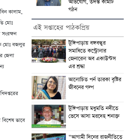
অভিযোগ, তদন্ত কমিটি
গঠন
হ বিন কালাম,
পতি মোঃ
এই সপ্তাহের পাঠকপ্রিয়
 সংরক্ষন
টুঙ্গিপাড়ায় বঙ্গবন্ধুর
শক মোঃ বজলুর
সমাধিতে কন্ট্রোলার
তর জেলা
জেনারেল অব একাউন্টস
এর শ্রদ্ধা
ন্য
আলোচিত পর্ন তারকা বৃষ্টির
জীবনের গল্প
ধিদপ্তরের
টুঙ্গিপাড়ায় মধুমতি নদীতে
ভেসে আসা মরদেহ শনাক্ত
্য বিশেষ ভাবে
“আগামী দিনের রাজনীতিতে