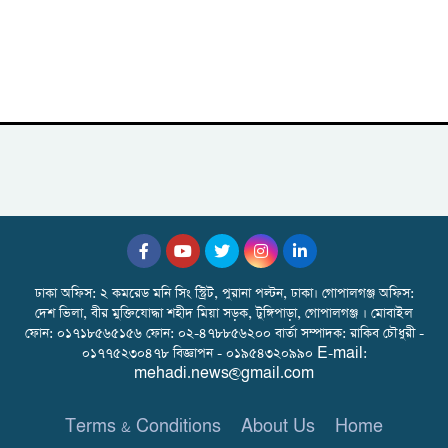
ঢাকা অফিস: ২ কমরেড মনি সিং স্ট্রিট, পুরানা পল্টন, ঢাকা। গোপালগঞ্জ অফিস:
দেশ ভিলা, বীর মুক্তিযোদ্ধা শহীদ মিয়া সড়ক, টুঙ্গিপাড়া, গোপালগঞ্জ । মোবাইল
ফোন: ০১৭১৮৫৬৫১৫৬ ফোন: ০২-৪৭৮৮৫৬২০০ বার্তা সম্পাদক: রাকিব চৌধুরী -
০১৭৭৫২৩০৪৭৮ বিজ্ঞাপন - ০১৯৫৪৩২০৯৯০ E-mail:
mehadi.news@gmail.com
Terms & Conditions
About Us
Home