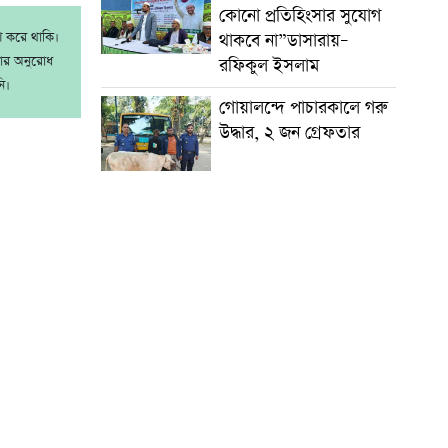
কোনো প্রতিহিংসার সুযোগ
াশ করে থাকি।
থাকবে না”ডাসারায়–
রার অনুরোধ
রফিকুল ইসলাম
ি।
গোয়ালন্দে পাচারকালে গরু
উদ্ধার, ২ জন গ্রেফতার