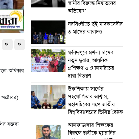
স্বামীর বিরুদ্ধে নির্যাতনের
অভিযোগ
নরসিংদীতে দুই মাদকসেবীর
৩ মাসের কারাদণ্ড
ফ-
ফ
ফরিদপুরে মশলা চাষের
নতুন দুয়ার, আধুনিক
প্রশিক্ষণ ও গোলমরিচের
োক্তা-অধিকার
চারা বিতরণ
উচ্চশিক্ষায় সার্কের
সহযোগিতার আশ্বাস,
 অক্টোবর)
মহাসচিবের সঙ্গে জাতীয়
বিশ্ববিদ্যালয়ের ভিসির বৈঠক
ির বক্তব্য
আলফাডাঙ্গায় শিক্ষকের
বিরুদ্ধে ছাত্রীকে হয়রানির