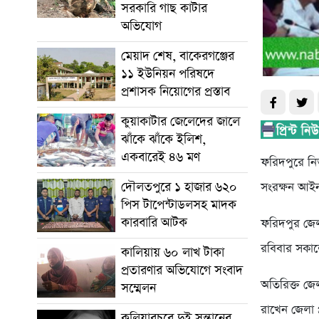
সরকারি গাছ কাটার
অভিযোগ
মেয়াদ শেষ, বাকেরগঞ্জের
১১ ইউনিয়ন পরিষদে
প্রশাসক নিয়োগের প্রস্তাব
কুয়াকাটার জেলেদের জালে
ঝাঁকে ঝাঁকে ইলিশ,
একবারেই ৪৬ মণ
ফরিদপুরে নিত
দৌলতপুরে ১ হাজার ৬২০
সংরক্ষন আইন
পিস টাপেন্টাডলসহ মাদক
কারবারি আটক
ফরিদপুর জেল
রবিবার সকালে
কালিয়ায় ৬০ লাখ টাকা
প্রতারণার অভিযোগে সংবাদ
অতিরিক্ত জেল
সম্মেলন
রাখেন জেলা 
কুলিয়ারচরে দুই সন্তানের