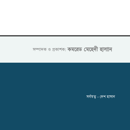
কমরেড মেহেদী হাসাান
সম্পাদক ও প্রকাশক:
সর্বস্বত্ব - দেশ হাসান