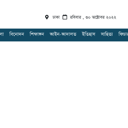
ঢাকা
রবিবার , ৩০ অক্টোবর ২০২২
লা
বিনোদন
শিক্ষাঙ্গন
আইন-আদালত
ইতিহাস
সাহিত্য
ফিচা