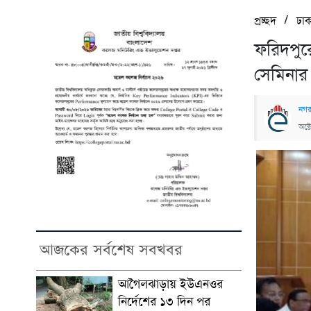
/
প্রচ্ছদ
ঢাক
ফরিদপুর
সেমিনার
নগর
অক্
আজকের সর্বশেষ সবখবর
আগৈলঝাড়ায় ইউএনওর
নির্দেশের ১৩ দিন পর