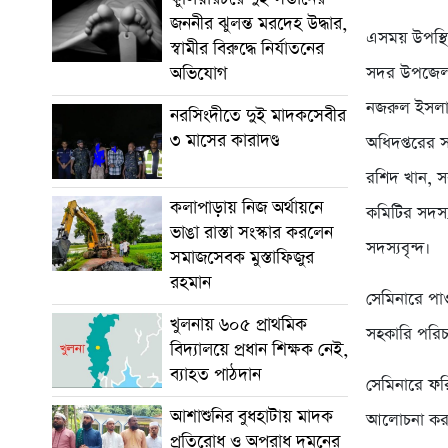
জননীর ঝুলন্ত মরদেহ উদ্ধার,
এসময় উপস্থিত
স্বামীর বিরুদ্ধে নির্যাতনের
অভিযোগ
সদর উপজেলা 
নজরুল ইসলাম
নরসিংদীতে দুই মাদকসেবীর
৩ মাসের কারাদণ্ড
অধিদপ্তরের 
রশিদ খান, স
কলাপাড়ায় নিজ অর্থায়নে
কমিটির সদস্য
ভাঙা রাস্তা সংস্কার করলেন
সদস্যবৃন্দ।
সমাজসেবক মুস্তাফিজুর
রহমান
সেমিনারে পা
খুলনায় ৬০৫ প্রাথমিক
সহকারি পরি
বিদ্যালয়ে প্রধান শিক্ষক নেই,
ব্যাহত পাঠদান
সেমিনারে ফরি
আশাশুনির বুধহাটায় মাদক
আলোচনা কর
প্রতিরোধ ও অপরাধ দমনের