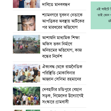
দাবিতে মানববন্ধন
এই সাইটে নি
শ্যামনগরে যুবদল নেতাকে
তাই কোন খ
আপত্তিকর অবস্থায় আটকের
র
পর মারধরের অভিযোগ
আশাশুনি মাধ্যমিক শিক্ষা
অফিস ভবন নির্মাণে
অনিয়মের অভিযোগ, কাজ
বন্ধের নির্দেশ
ঐক্যবদ্ধ থেকে রাজনৈতিক
পরিস্থিতি মোকাবিলার
আহ্বান সেলিমা রহমানের
দেবহাটার চন্ডিপুরে বেহাল
সড়ক, নিজেদের উদ্যোগেই
সংস্কারে গ্রামবাসী