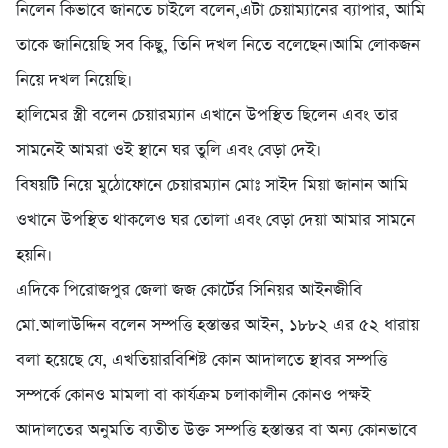
নি‌লেন কিভা‌বে জান‌তে চাই‌লে ব‌লেন,এটা চেয়াম্যা‌নের ব্যাপার, আ‌মি
তা‌কে জা‌নি‌য়ে‌ছি সব কিছু, তি‌নি দখল নিতে ব‌লে‌ছেন।আ‌মি লোকজন
নি‌য়ে দখল নি‌য়ে‌ছি।
হা‌লি‌মের স্ত্রী ব‌লেন চেয়ারম্যান এখা‌নে উপ‌স্থিত ছি‌লেন এবং তার
সাম‌নেই আমরা ওই স্থা‌নে ঘর তু‌লি এবং বেড়া দেই।
বিষয়‌টি নি‌য়ে মুঠো‌ফো‌নে চেয়ারম্যান মোঃ সাইদ মিয়া জানান আ‌মি
ওখা‌নে উপ‌স্থিত থাক‌লেও ঘর তোলা এবং বেড়া দেয়া আমার সাম‌নে
হয়‌নি।
এ‌দি‌কে পি‌রোজপুর জেলা জজ কো‌র্টের সি‌নিয়র আইনজী‌বি
মো.আলাউ‌দ্দিন ব‌লেন সম্পত্তি হস্তান্তর আইন, ১৮৮২ এর ৫২ ধারায়
বলা হয়েছে যে, এখতিয়ারবিশিষ্ট কোন আদালতে স্থাবর সম্পত্তি
সম্পর্কে কোনও মামলা বা কার্যক্রম চলাকালীন কোনও পক্ষই
আদালতের অনুমতি ব্যতীত উক্ত সম্পত্তি হস্তান্তর বা অন্য কোনভাবে