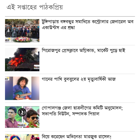
এই সপ্তাহের পাঠকপ্রিয়
টুঙ্গিপাড়ায় বঙ্গবন্ধুর সমাধিতে কন্ট্রোলার জেনারেল অব
একাউন্টস এর শ্রদ্ধা
পিরোজপুর প্রেসক্লাবে অগ্নিকান্ড, মার্কেট পুড়ে ছাই
গানের পাখি বুলবুলের ২য় মৃত্যুবার্ষিকী আজ
গোপালগঞ্জ জেলা ছাত্রলীগের কমিটি অনুমোদন;
সভাপতি নিউটন, সম্পাদক পিয়াল
বিয়ে করেছেন অভিনেতা মারজুক রাসেল!