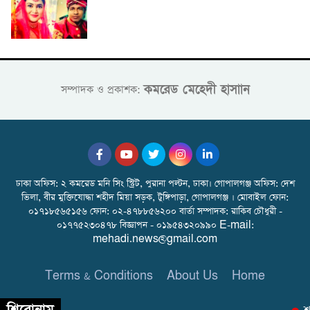
কমরেড মেহেদী হাসাান
সম্পাদক ও প্রকাশক:
ঢাকা অফিস: ২ কমরেড মনি সিং স্ট্রিট, পুরানা পল্টন, ঢাকা। গোপালগঞ্জ অফিস: দেশ
ভিলা, বীর মুক্তিযোদ্ধা শহীদ মিয়া সড়ক, টুঙ্গিপাড়া, গোপালগঞ্জ । মোবাইল ফোন:
০১৭১৮৫৬৫১৫৬ ফোন: ০২-৪৭৮৮৫৬২০০ বার্তা সম্পাদক: রাকিব চৌধুরী -
০১৭৭৫২৩০৪৭৮ বিজ্ঞাপন - ০১৯৫৪৩২০৯৯০ E-mail:
mehadi.news@gmail.com
Terms & Conditions
About Us
Home