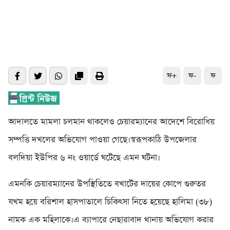
ফ+
ফ-
ফ
আদাল‌তে মামলা চলমান থাক‌লেও চেয়ারম্যা‌নের আ‌দে‌শে বিরো‌ধিয়
সম্প‌ত্তি দখ‌লের অ‌ভি‌যোগ পাওয়া গে‌ছে।স্বরূপকা‌ঠি উপ‌জেলার
বল‌দিয়া ইউ‌পি‌র ৬ নং ওয়া‌র্ডে ঘ‌টে‌ছে এমন ঘটনা।
এমনকি চেয়ারম্যা‌নের উপ‌স্থি‌তি‌তে বখা‌টের দা‌য়ের কো‌পে গুরুতর
যখম হ‌য়ে ব‌রিশাল হাসপাতা‌লে চি‌কিৎসা নি‌তে হ‌য়ে‌ছে হা‌লিমা (৩৮)
নামক এক ম‌হিলা‌কে।এ ব্যাপা‌রে নেছারাবাদ থানায় অ‌ভি‌যোগ করার