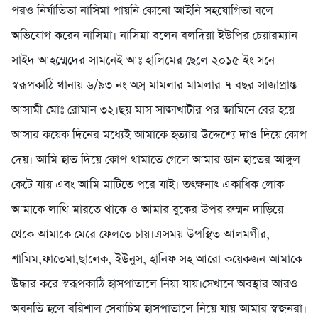
পরও নির্যা‌তিতা না‌সিমা পায়‌নি কো‌নো আইনি সহ‌যো‌গিতা ব‌লে
অ‌ভি‌যোগ ক‌রেন না‌সিমা। না‌সিমা ব‌লেন বল‌দিয়া ইউ‌পির চেয়ারম্যান
সাইদ আহ‌ম্মে‌দের সাম‌নেই আঃ হা‌লি‌মের ছে‌লে ২০১৫ ইং স‌নে
স্বরূপকা‌ঠি থানায় ৬/৯৩ নং অস্র মামলার মামলার ৭ বছর সাজাপ্রাপ্ত
আসামী মোঃ রোমান ৩২।ছয় মাস সাজাখাটার পর জা‌মি‌নে বের হ‌য়ে
আসার ক‌য়েক দি‌নের ম‌ধ্যেই আমা‌কে হত্যার উ‌দ্দে‌শ্যে দাও দ‌িয়ে কোপ
দেয়। আ‌মি হাত দি‌য়ে কোপ থামা‌তে গে‌লে আমার ডান হা‌তের আঙ্গুল
কে‌টে যায় এবং আ‌মি মা‌টি‌তে প‌রে যাই। তৎক্ষনাৎ একা‌ধিক লোক
আমা‌কে লা‌থি মার‌তে থা‌কে ও আমার বু‌কের উপর রুম্মন দা‌ড়ি‌য়ে
থে‌কে আমা‌কে মে‌রে ফেল‌তে চায়।এসময় উপ‌স্থিত আলমগীর,
শামিম,ফা‌তেমা,ছা‌লেক, ইউনুস, হা‌নিফ সহ আ‌রো ক‌য়েকজন আমা‌কে
উদ্ধার ক‌রে স্বরূপকা‌ঠি হাসপাতা‌লে নিয়া যায়।সেখা‌নে অবস্থার আরও
অবন‌তি হ‌লে ব‌রিশাল সেবা‌চিম হাসপাতা‌লে নি‌য়ে যায় আমার স্বজনরা।