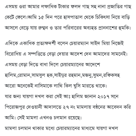
এসময় ওরা আমার লক্ষা‌ধিক টাকার ফলদ গাছ সহ নানা প্রজা‌তির গাছ
কে‌টে ফে‌লে।আ‌মি ১৫ দিন প‌রে হাসপাতাল থে‌কে চি‌কিৎসা নি‌য়ে বা‌ড়ি
আস‌লে বে‌ড়ে যায় রুম্ম‌ন ও তার প‌রিবা‌রের অব্যহত প্রাননা‌শের হুম‌কি।
এ‌দি‌কে একা‌ধিক প্রত্যক্ষদর্শী ব‌লেন চেয়ারম্যা‌ন সাইদ মিয়া নি‌জেই
বি‌রো‌ধিয় এ সম্প‌ত্তি‌তে বেড়া দেয়ার আ‌দেশ দেন আমা‌দের সাম‌নেই।
এসময় বেড়া দি‌তে বাধা দি‌লে চেয়ারম্যা‌নের আ‌দে‌শে
হা‌লিম,রোমান,সামসুল হক,সাইদুর রহমান,মজনু,সুমন,র‌ফিকসহ
আ‌রো অ‌নে‌কেই না‌সিমা‌কে লা‌থি কিল ঘু‌সি মার‌তে থা‌কে।
যার জন্য যায়গা দখল করা সেই আঃ হা‌লিম জানান ২০১৭ স‌নে
পি‌রোজপুর দেওয়ানী আদাল‌তে ২৭ নং মামলায় বন্ঠ‌নের আ‌বেদন ক‌রি
আ‌মি। সেই মামলা এখনও চলমান র‌য়ে‌ছে।
মামলা চলমান থাকার ম‌ধ্যে চেয়ারম্যা‌নের মাধ্য‌মে যায়গা দখল