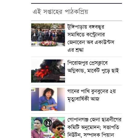
এই সপ্তাহের পাঠকপ্রিয়
টুঙ্গিপাড়ায় বঙ্গবন্ধুর
সমাধিতে কন্ট্রোলার
জেনারেল অব একাউন্টস
এর শ্রদ্ধা
পিরোজপুর প্রেসক্লাবে
অগ্নিকান্ড, মার্কেট পুড়ে ছাই
গানের পাখি বুলবুলের ২য়
মৃত্যুবার্ষিকী আজ
গোপালগঞ্জ জেলা ছাত্রলীগের
কমিটি অনুমোদন; সভাপতি
নিউটন, সম্পাদক পিয়াল