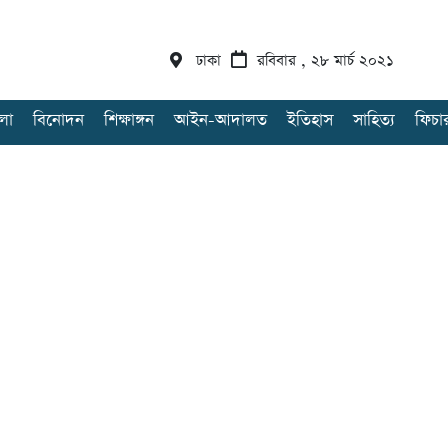
ঢাকা
রবিবার , ২৮ মার্চ ২০২১
লা
বিনোদন
শিক্ষাঙ্গন
আইন-আদালত
ইতিহাস
সাহিত্য
ফিচা