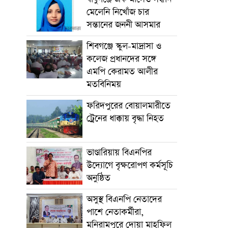
মেলেনি নিখোঁজ চার
সন্তানের জননী আসমার
শিবগঞ্জে স্কুল-মাদ্রাসা ও
কলেজ প্রধানদের সঙ্গে
এমপি কেরামত আলীর
মতবিনিময়
ফরিদপুরের বোয়ালমারীতে
ট্রেনের ধাক্কায় বৃদ্ধা নিহত
ভাণ্ডারিয়ায় বিএনপির
উদ্যোগে বৃক্ষরোপণ কর্মসূচি
অনুষ্ঠিত
অসুস্থ বিএনপি নেতাদের
পাশে নেতাকর্মীরা,
মনিরামপুরে দোয়া মাহফিল