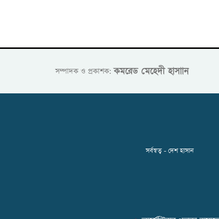
কমরেড মেহেদী হাসাান
সম্পাদক ও প্রকাশক:
সর্বস্বত্ব - দেশ হাসান