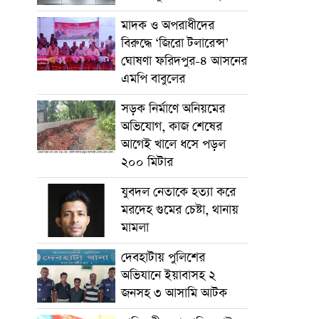
মাদক ও অপরাধীদের
বিরুদ্ধে ‘জিরো টলারেন্স’
ঘোষণা ফরিদপুর-৪ আসনের
এমপি বাবুলের
সড়ক নির্মাণে অনিয়মের
অভিযোগ, কাজ শেষের
আগেই খালে ধসে পড়ল
২০০ মিটার
যুবদল নেতাকে হত্যা করে
মরদেহ গুমের চেষ্টা, থানায়
মামলা
দেবহাটায় পুলিশের
অভিযানে ইয়াবাসহ ২
জনসহ ৩ আসামি আটক