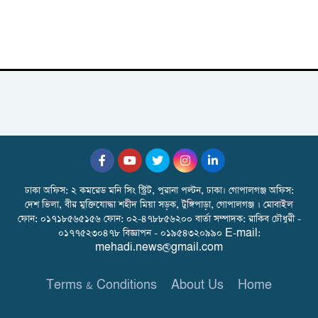
ঢাকা অফিস: ২ কমরেড মনি সিং স্ট্রিট, পুরানা পল্টন, ঢাকা। গোপালগঞ্জ অফিস:
দেশ ভিলা, বীর মুক্তিযোদ্ধা শহীদ মিয়া সড়ক, টুঙ্গিপাড়া, গোপালগঞ্জ । মোবাইল
ফোন: ০১৭১৮৫৬৫১৫৬ ফোন: ০২-৪৭৮৮৫৬২০০ বার্তা সম্পাদক: রাকিব চৌধুরী -
০১৭৭৫২৩০৪৭৮ বিজ্ঞাপন - ০১৯৫৪৩২০৯৯০ E-mail:
mehadi.news@gmail.com
Terms & Conditions
About Us
Home