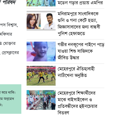
া পরিষদ
মডেল গড়ার প্রত্যয় এমপির
মনিরামপুরে সাংবাদিককে
গুলি ও গলা কেটে হত্যা,
পস বিশ্বাস,
জিজ্ঞাসাবাদের জন্য বান্ধবী
পুলিশ হেফাজতে
 অফিসার
 মোক্তার
গভীর নলকূপের পাইপে পড়ে
যাওয়া শিশু সাজিদকে
্রেসক্লাবের
জীবিত উদ্ধার
মেহেরপুরে ঐতিহ্যবাহী
লাঠিখেলা অনুষ্ঠিত
াশ করে থাকি।
মেহেরপুরে শিক্ষার্থীদের
রার অনুরোধ
মাঝে বাইসাইকেল ও
ি।
প্রতিবন্ধীদের হুইলচেয়ার
বিতরণ