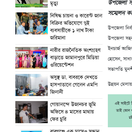
উপজেলা সদ
মৃত্যু
সম্মেলন ক
নিষিদ্ধ চায়না ও কারেন্ট জাল
বিক্রির অভিযোগে দুই
উপজেলা নির্ব
ব্যবসায়ীকে ১ লাখ টাকা
জরিমানা
উপজেলা সহক
ইনচার্জ আজ
নারীর রাজনৈতিক অংশগ্রহণ
বাড়াতে জামালপুরে মিডিয়া
হোসেন, সাধা
ওরিয়েন্টেশন
সভাপতি মুনশী
অসুস্থ ডা. বাবরকে দেখতে
উন্নয়ন মেলায়
হাসপাতালে গেলেন এমপি
জিলানী
এই সাইটে নি
গোয়ালন্দে উজানচর ভূমি
তাই কোন খ
অফিসে ৪ মাসের মাথায়
র
ফের চুরি
বাবুগঞ্জে এক মাসেও সন্ধান