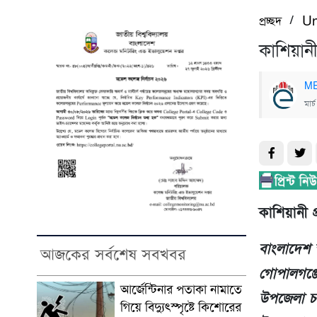
/
প্রচ্ছদ
Un
কাশিয়ান
ME
মার
কাশিয়ানী প
বাংলাদেশ স
আজকের সর্বশেষ সবখবর
গোপালগঞ্জ
আর্জেন্টিনার পতাকা নামাতে
উপজেলা চত্ত
গিয়ে বিদ্যুৎস্পৃষ্টে কিশোরের