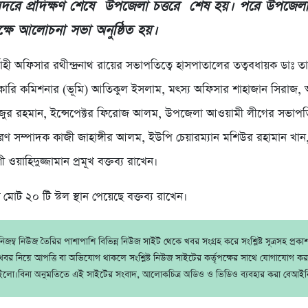
রে প্রদিক্ষণ শেষে উপজেলা চত্তরে শেষ হয়। পরে উপজেল
ক্ষে আলোচনা সভা অনুষ্ঠিত হয়।
াহী অফিসার রথীন্দ্রনাথ রায়ের সভাপতিত্বে হাসপাতালের তত্ববধায়ক ডাঃ তা
ারি কমিশনার (ভূমি) আতিকুল ইসলাম, মৎস্য অফিসার শাহাজান সিরাজ,
িজুর রহমান, ইন্সেপেক্টর ফিরোজ আলম, উপজেলা আওয়ামী লীগের সভাপতি
রণ সম্পাদক কাজী জাহাঙ্গীর আলম, ইউপি চেয়ারম্যান মশিউর রহামান খান, প
 ওয়াহিদুজ্জামান প্রমূখ বক্তব্য রাখেন।
 মোট ২০ টি স্টল স্থান পেয়েছে বক্তব্য রাখেন।
জম্ব নিউজ তৈরির পাশাপাশি বিভিন্ন নিউজ সাইট থেকে খবর সংগ্রহ করে সংশ্লিষ্ট সূত্রসহ প্রক
বর নিয়ে আপত্তি বা অভিযোগ থাকলে সংশ্লিষ্ট নিউজ সাইটের কর্তৃপক্ষের সাথে যোগাযোগ ক
ইলো।বিনা অনুমতিতে এই সাইটের সংবাদ, আলোকচিত্র অডিও ও ভিডিও ব্যবহার করা বেআইন